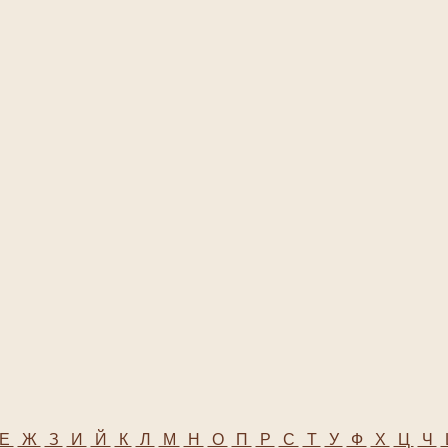
Е
Ж
З
И
Й
К
Л
М
Н
О
П
Р
С
Т
У
Ф
Х
Ц
Ч