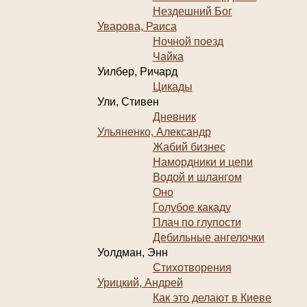
Нездешний Бог
Уварова, Раиса
Ночной поезд
Чайка
Уилбер, Ричард
Цикады
Ули, Стивен
Дневник
Ульяненко, Александр
Жабий бизнес
Намордники и цепи
Водой и шлангом
Оно
Голубое какаду
Плач по глупости
Дебильные ангелочки
Уолдман, Энн
Стихотворения
Урицкий, Андрей
Как это делают в Киеве