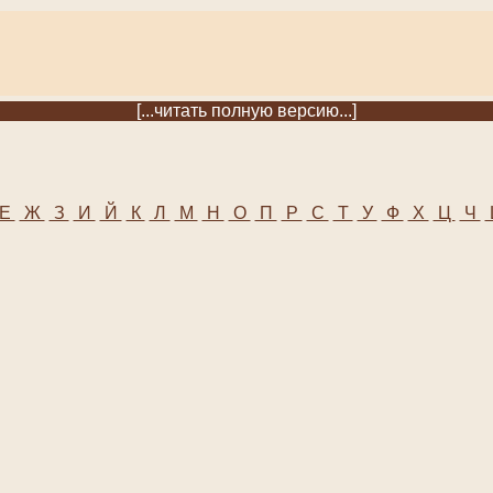
[...читать полную версию...]
Е
Ж
З
И
Й
К
Л
М
Н
О
П
Р
С
Т
У
Ф
Х
Ц
Ч