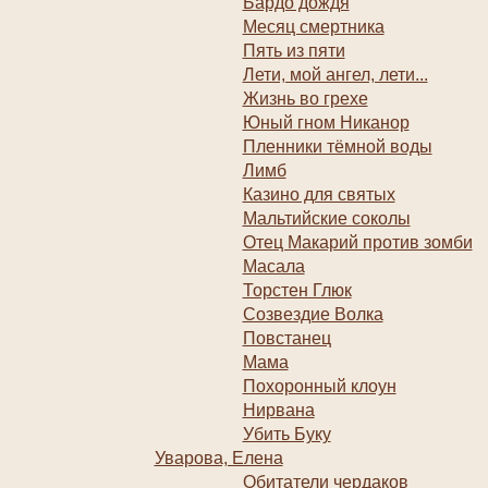
Бардо дождя
Месяц смертника
Пять из пяти
Лети, мой ангел, лети...
Жизнь во грехе
Юный гном Никанор
Пленники тёмной воды
Лимб
Казино для святых
Мальтийские соколы
Отец Макарий против зомби
Масала
Торстен Глюк
Созвездие Волка
Повстанец
Мама
Похоронный клоун
Нирвана
Убить Буку
Уварова, Елена
Обитатели чердаков