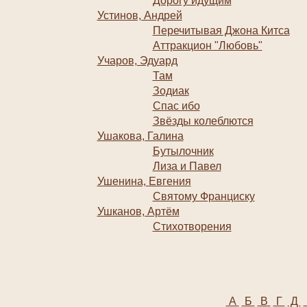
Дорогу идущим
Устинов, Андрей
Перечитывая Джона Китса
Аттракцион "Любовь"
Учаров, Эдуард
Там
Зодиак
Спас ибо
Звёзды колеблются
Ушакова, Галина
Бутылочник
Лиза и Павел
Ушенина, Евгения
Святому Франциску
Ушканов, Артём
Стихотворения
А
Б
В
Г
Д