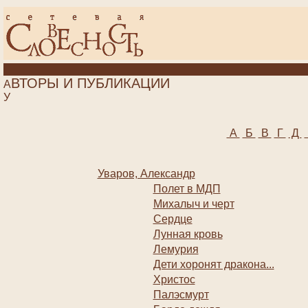
ВТОРЫ И ПУБЛИКАЦИИ
А
У
А
Б
В
Г
Д
Уваров, Александр
Полет в МДП
Михалыч и черт
Сердце
Лунная кровь
Лемурия
Дети хоронят дракона...
Христос
Палэсмурт