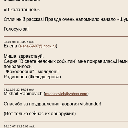
«Школа танцев».
Отличный рассказ! Правда очень напомнило начало «Шума 
Голосую за!
23.01.08 11:33:36 msk
Eлена
(
)
elena-59-07@inbox.ru
Миша, здравствуй.
Серия "В свете неясных событий" мне понравилась.Немного
понравилось.
"Жакоооооня" - молодец!!
Родионова (Фельдшерова)
23.11.07 22:36:03 msk
Mikhail Rabinovich
(
)
mrabinovich@yahoo.com
Спасибо за поздравления, дорогая vishunder!
(Вот только сейчас их обнаружил)
29.10.07 13:39:09 msk