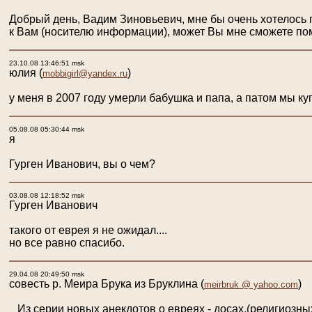
Добрый день, Вадим Зиновьевич, мне бы очень хотелось п
к Вам (носителю информации), может Вы мне сможете пом
23.10.08 13:46:51 msk
юлия
(
)
mobbigirl@yandex.ru
у меня в 2007 году умерли бабушка и папа, а патом мы ку
05.08.08 05:30:44 msk
я
Гурген Иванович, вы о чем?
03.08.08 12:18:52 msk
Гурген Иванович
такого от еврея я не ожидал....
но все равно спасибо.
29.04.08 20:49:50 msk
совесть р. Меира Брука из Бруклина
(
)
meirbruk @ yahoo.com
Из серии новых анекдотов о евреях - досах.(религиозны