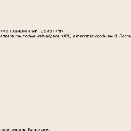
моноширинный шрифт
t>
</tt>
 запретить любые web-адреса (URL) в текстах сообщений. Пост
оздно узнала Ваше имя