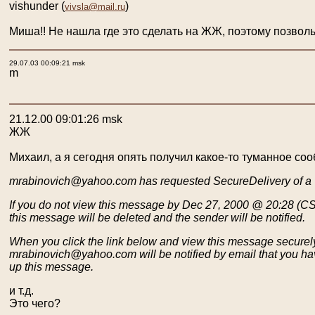
vishunder
(
)
vivsla@mail.ru
Миша!! Не нашла где это сделать на ЖЖ, поэтому позвольт
29.07.03 00:09:21 msk
m
21.12.00 09:01:26 msk
ЖЖ
Михаил, а я сегодня опять получил какое-то туманное со
mrabinovich@yahoo.com has requested SecureDelivery of a
If you do not view this message by Dec 27, 2000 @ 20:28 (CS
this message will be deleted and the sender will be notified.
When you click the link below and view this message securel
mrabinovich@yahoo.com will be notified by email that you ha
up this message.
и т.д.
Это чего?