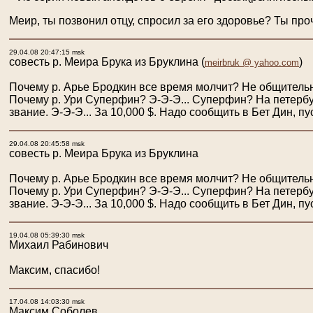
Меир, ты позвонил отцу, спросил за его здоровье? Ты пр
29.04.08 20:47:15 msk
совесть р. Меира Брука из Бруклина
(
)
meirbruk @ yahoo.com
Почему р. Арье Бродкин все время молчит? Не общительны
Почему р. Ури Суперфин? Э-Э-Э... Суперфин? На петербур
звание. Э-Э-Э... За 10,000 $. Надо сообщить в Бет Дин, п
29.04.08 20:45:58 msk
совесть р. Меира Брука из Бруклина
Почему р. Арье Бродкин все время молчит? Не общительны
Почему р. Ури Суперфин? Э-Э-Э... Суперфин? На петербур
звание. Э-Э-Э... За 10,000 $. Надо сообщить в Бет Дин, п
19.04.08 05:39:30 msk
Михаил Рабинович
Максим, спасибо!
17.04.08 14:03:30 msk
Максим Соболев