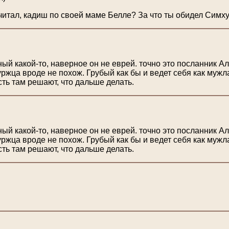
очитал, кадиш по своей маме Белле? За что ты обидел Симху
й какой-то, наверное он не еврей. точно это посланник А
жца вроде не похож. Грубый как бы и ведет себя как мужла
усть там решают, что дальше делать.
й какой-то, наверное он не еврей. точно это посланник А
жца вроде не похож. Грубый как бы и ведет себя как мужла
усть там решают, что дальше делать.