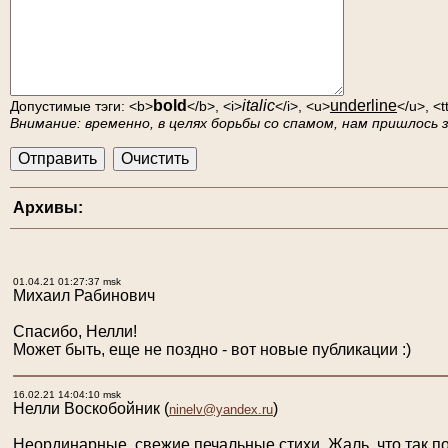
bold
italic
underline
Допустимые тэги: <b>
</b>, <i>
</i>, <u>
</u>, <t
Внимание: временно, в целях борьбы со спамом, нам пришлось
Архивы:
01.04.21 01:27:37 msk
Михаил Рабинович
Спасибо, Нелли!
Может быть, еще не поздно - вот новые публикации :)
16.02.21 14:04:10 msk
Нелли Воскобойник
(
)
ninelv@yandex.ru
Неординарные, свежие печальные стихи. Жаль, что так п