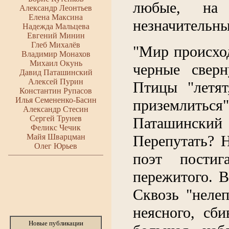
любые, на 
Александр Леонтьев
Елена Максина
незначительны
Надежда Мальцева
Евгений Минин
Глеб Михалёв
"Мир происход
Владимир Монахов
Михаил Окунь
черные сверн
Давид Паташинский
Алексей Пурин
Птицы "летят
Константин Рупасов
Илья Семененко-Басин
приземлиться"
Александр Стесин
Сергей Трунев
Паташинский 
Феликс Чечик
Майя Шварцман
Перепутать? Н
Олег Юрьев
поэт пости
пережитого. В
Сквозь "неле
неясного, сб
Новые публикации