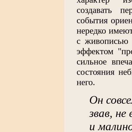
создавать п
события орие
нередко имею
с живописью 
эффектом "пр
сильное впеч
состояния не
него.
Он совсе
звав, не 
и малин