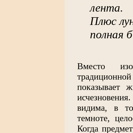
лента.
Плюс лун
полная 
Вместо из
традиционно
показывает ж
исчезновени
видима, в т
темноте, цел
Когда предме