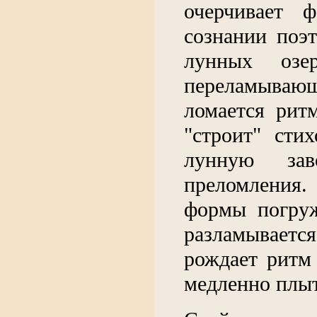
очерчивает 
сознании поэ
лунных озе
переламываю
ломается рит
"строит" сти
лунную зав
преломления
формы погруж
разламываетс
рождает ритм
медленно плыт