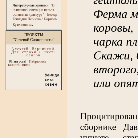
Литературные хроники:
"В
Ферма мо
нынешней ситуации нельзя
оставлять культуру" - Беседа
Геннадия Чернова с Борисом
коровы,
.
Кутенковым
ПРОЕКТЫ
чарка пл
"Сетевой Словесности"
Алексей Верницкий.
Скажи, б
Две строки / шесть
слогов
[01 августа]
Избранные
танкетки июля.
второго
фемида
или опя
сикс-
севен
Процитирова
сборнике Дав
нищего ста