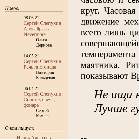
круг. Часовая
Новое:
08.06.21
движение мех
Сергей Слепухин:
Apocalipsis -
всего лишь ци
Nevermore
Ольга
совершающе
Дернова
темперамен
14.05.21
Сергей Слепухин:
маятника. Ри
Речь листопада
Виктория
показывают Вр
Кольцевая
06.04.21
Не ищи 
Сергей Слепухин:
Солнце, свеча,
Лучше гу
фонарь
Сергей
Комлев
О ком пишут:
Игорь Алексеев