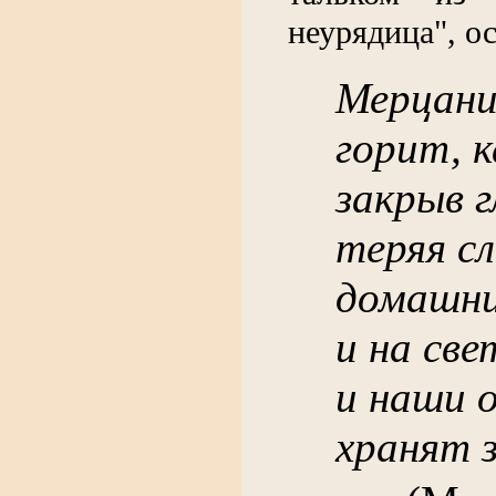
неурядица", о
Мерцание
горит, к
закрыв г
теряя с
домашни
и на све
и наши 
хранят 