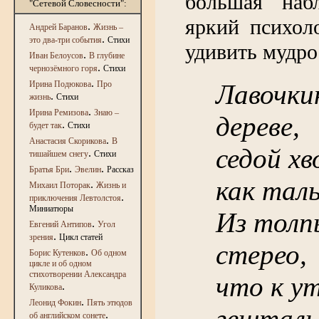
большая наб
"Сетевой Словесности":
яркий психол
.
Андрей Баранов
Жизнь –
.
это два-три события
Стихи
удивить мудро
.
Иван Белоусов
В глубине
.
чернозёмного горя
Стихи
.
Ирина Подюкова
Про
Лавочкин
.
жизнь
Стихи
.
Ирина Ремизова
Знаю –
дереве,
.
будет так
Стихи
.
Анастасия Скорикова
В
седой хв
.
тишайшем снегу
Стихи
.
.
Братья Бри
Эвелин
Рассказ
как таль
.
Михаил Поторак
Жизнь и
.
приключения Левтолстоя
Миниатюры
Из толп
.
Евгений Антипов
Угол
.
зрения
Цикл статей
стерео,
.
Борис Кутенков
Об одном
цикле и об одном
стихотворении Александра
что к у
.
Куликова
.
Леонид Фокин
Пять этюдов
гешталь
.
об английском сонете