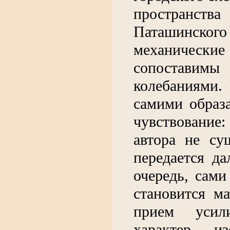
пространств
Паташинско
механичес
сопоставимы
колебаниями. 
самими образ
чувствование:
автора не су
передается д
очередь, сами
становится м
прием усили
характер из