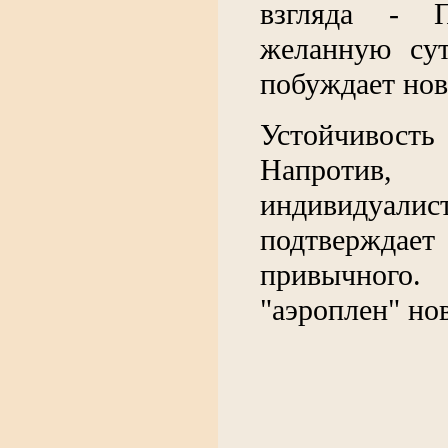
взгляда - П
желанную сут
побуждает нов
Устойчивость
Напротив,
индивидуал
подтверждае
привычного.
"аэроплен" но