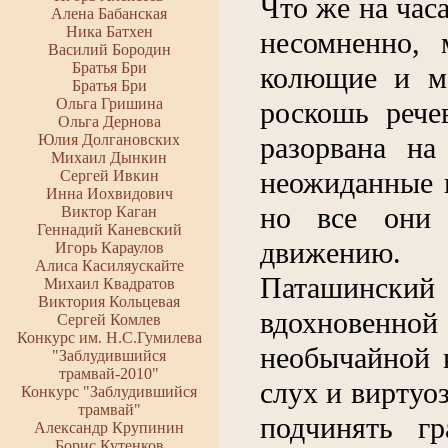
Что же на час
Алена Бабанская
Ника Батхен
несомненно, 
Василий Бородин
Братья Бри
колющие и ме
Братья Бри
Ольга Гришина
роскошь рече
Ольга Дернова
Юлия Долгановских
разорвана на
Михаил Дынкин
неожиданные 
Сергей Ивкин
Инна Иохвидович
но все они 
Виктор Каган
Геннадий Каневский
движению. 
Игорь Караулов
Алиса Касиляускайте
Паташинский
Михаил Квадратов
Виктория Кольцевая
вдохновенн
Сергей Комлев
Конкурс им. Н.С.Гумилева
необычайной 
"Заблудившийся
трамвай-2010"
слух и виртуо
Конкурс "Заблудившийся
трамвай"
подчинять гр
Александр Крупинин
Борис Кутенков