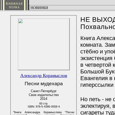
К
НИЖНАЯ
ПОЛКА
НЕ ВЫХО
Похвально
Книга Алекс
комната. Зам
стёбно и упо
экзистенция 
в четвертой 
Большой Букв
Александр Корамыслов
Евангелия в
Песни мудехара
гиперссылки 
Санкт-Петербург
Свое издательство
Но петь - не
2014
60 стр.
эклектируя, 
ISBN: 978-5-4386-0558-4
сигареты туд
"Книга Александра Корамыслова "Песни