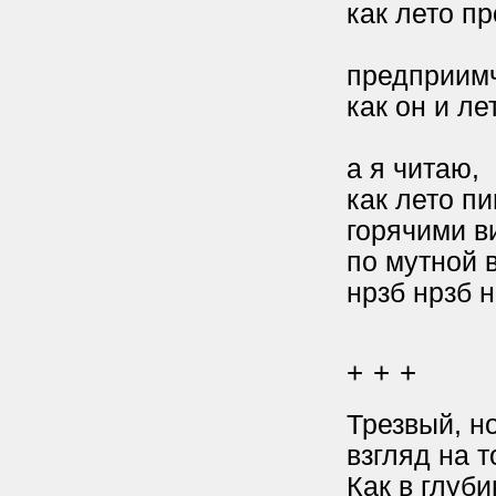
как лето пр
предприим
как он и ле
а я читаю,
как лето п
горячими в
по мутной 
нрзб нрзб 
+ + +
Трезвый, н
взгляд на т
Как в глуб