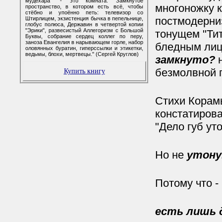
мудехара" - это комната. Замкнутое
многоножку к
пространство, в котором есть всё, чтобы
стёбно и упоённо петь: телевизор со
постмодерниз
Штирлицем, экзистенция бычка в пепельнице,
глобус полюса, Державин в четвертой копии
"Эрики", развесистый Аллегоризм с Большой
тонущем "Тит
Буквы, собрание сердец коллег по перу,
заноза Евангелия в нарывающем горле, набор
бледным лицо
оловянных буратин, гиперссылки и этикетки,
ведьмы, блохи, мертвецы." (Сергей Круглов)
замкнуто?
безмолвной 
Купить книгу
Стихи Корам
констатирова
"Дело губ ут
Но не
утону
Потому что -
есть лишь д