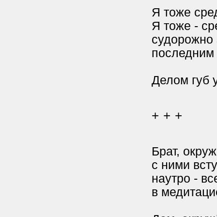
Я тоже сре
Я тоже - ср
судорожно
последним
Делом губ 
+ + +
Брат, окру
с ними всту
наутро - в
в медитаци