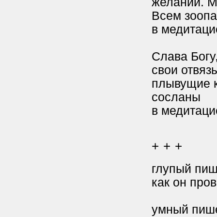
желаний. М
Всем зооп
в медитаци
Слава Богу
свои отвяз
плывущие к
сосланы
в медитаци
+ + +
глупый пиш
как он про
умный пише