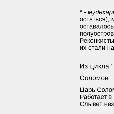
*
-
мудехар
остаться),
оставалось
полуостров
Реконкисты
их стали н
Из цикла 
Соломон
Царь Солом
Работает в
Слывёт не