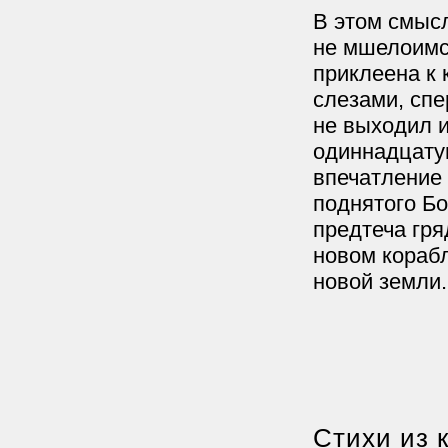
В этом смыс
не мшелоимст
приклеена к 
слезами, сп
не выходил и
одиннадцатую
впечатление 
поднятого Бо
предтеча гр
новом корабл
новой земли.
Стихи из 