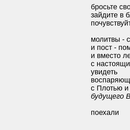
бросьте св
зайдите в 
почувствуй
молитвы - с
и пост - п
и вместо л
с настоящи
увидеть
воспаряющ
с Плотью и
будущего 
поехали