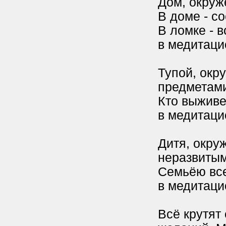
Дом, окруж
В доме - с
В ломке - 
в медитаци
Тупой, окр
предметами
Кто выживе
в медитаци
Дитя, окру
неразвитыми
Семьёю все
в медитаци
Всё крутят