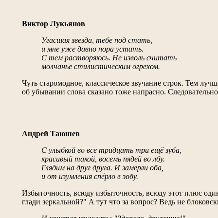
Виктор Лукьянов
Угасшая звезда, тебе под стать,
и мне уже давно пора устать.
С тем растворяюсь. Не изволь считать
молчанье стилистическим огрехом.
Чуть старомодное, классическое звучание строк. Тем лучш
об убывании слова сказано тоже напрасно. Следовательно.
Андрей Таюшев
С улыбкой во все тридцать три ещё зуба,
красивый такой, восемь пядей во лбу.
Глядим на друг друга. И замерли оба,
и от изумления спёрло в зобу.
Избыточность, всюду избыточность, всюду этот плюс один.
глади зеркальной?" А тут что за вопрос? Ведь не блоковск