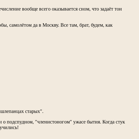
числение вообще всего оказывается сном, что задаёт тон
, самолётом да в Москву. Все там, брат, будем, как
в шлепанцах старых".
и о подспудном, "членистоногом" ужасе бытия. Когда стук
мучились!