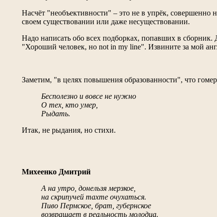
Насчёт "необъективности" – это не в упрёк, совершенно 
своем существовании или даже несуществовании.
Надо написать обо всех подборках, попавших в сборник. 
"Хороший человек, но not in my line". Извините за мой ан
Заметим, "в целях повышения образованности", что гоме
Бесполезно и вовсе не нужно
О тех, кто умер,
Рыдать.
Итак, не рыдания, но стихи.
Михеенко Дмитрий
А на утро, донельзя мерзкое,
на скрипучей тахте очухаться.
Пиво Пермское, брат, губернское
возвращает в реальность молодца.