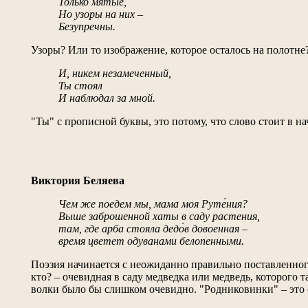
Только мятые,
Но узоры на них –
Безупречны.
Узоры? Или то изображение, которое осталось на полотн
И, никем незамеченный,
Ты стоял
И наблюдал за мной.
"Ты" с прописной буквы, это потому, что слово стоит в н
Виктория Беляева
Чем же поедем мы, мама моя Руте́ния?
Выше заброшенной хаты в саду растения,
там, где арба стояла дедо́в довоенная –
время цветет одуванами белопенными.
Поэзия начинается с неожиданно правильно поставленног
кто? – очевидная в саду медведка или медведь, которого т
волки было бы слишком очевидно. "Родниковинки" – это е