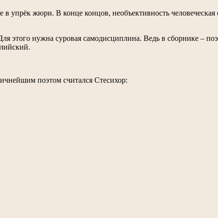
не в упрёк жюри. В конце концов, необъективность человеческая 
Для этого нужна суровая самодисциплина. Ведь в сборнике – поэ
глийский.
ричнейшим поэтом считался Стесихор: