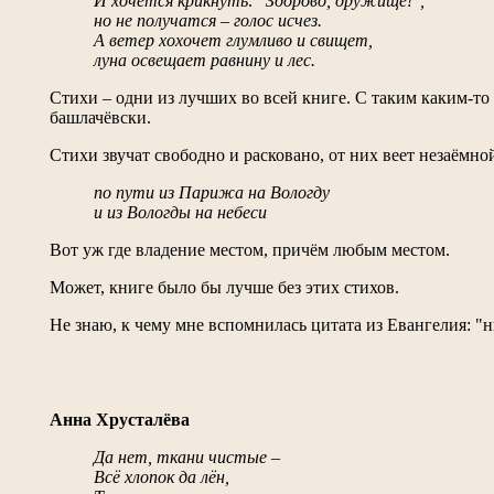
И хочется крикнуть: "Здорово, дружище!",
но не получатся – голос исчез.
А ветер хохочет глумливо и свищет,
луна освещает равнину и лес.
Стихи – одни из лучших во всей книге. С таким каким-то
башлачёвски.
Стихи звучат свободно и расковано, от них веет незаёмн
по пути из Парижа на Вологду
и из Вологды на небеси
Вот уж где владение местом, причём любым местом.
Может, книге было бы лучше без этих стихов.
Не знаю, к чему мне вспомнилась цитата из Евангелия: "н
Анна Хрусталёва
Да нет, ткани чистые –
Всё хлопок да лён,