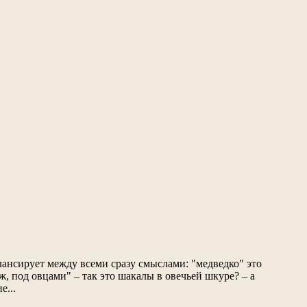
ансирует между всеми сразу смыслами: "медведко" это
ж, под овцами" – так это шакалы в овечьей шкуре? – а
е...