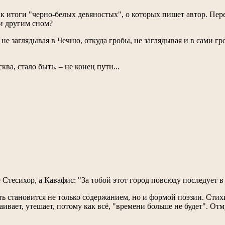
к итоги "черно-белых девяностых", о которых пишет автор. Пере
ли другим сном?
заглядывая в Чечню, откуда гробы, не заглядывая и в сами гробы
ва, стало быть, – не конец пути...
 Стесихор, а Кавафис: "За тобой этот город повсюду последует 
уть становится не только содержанием, но и формой поэзии. Стих
аивает, утешает, потому как всё, "времени больше не будет". От