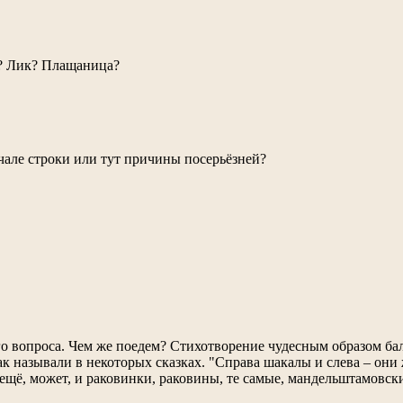
е? Лик? Плащаница?
ачале строки или тут причины посерьёзней?
о вопроса. Чем же поедем? Стихотворение чудесным образом бал
ак называли в некоторых сказках. "Справа шакалы и слева – они 
щё, может, и раковинки, раковины, те самые, мандельштамовски