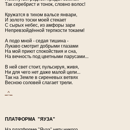
Так серебрист и тонок, словно волос!
Кружатся в тихом вальсе январи,
И золото тоски моей стекает
С сырых небес, из амфоры зари
Непревзойдённой терпкости токаем!
А подо мной - седая тишина -
Лукаво смотрит добрыми глазами
На мой приют спокойствия и сна,
На вечность под цветными парусами...
В ней свет стоит, пульсируя, живя,
Ни для чего нет даже малой цели...
Так на Земле в сиреневых ветвях
Весною соловей слагает трели.
_^_
П
ЛАТФОРМА
"Я
УЗА
"
На платформе "Яуза" нету никого.