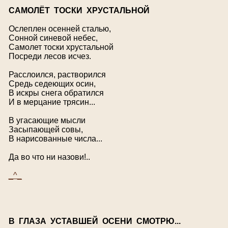
С
АМОЛЁТ ТОСКИ ХРУСТАЛЬНОЙ
Ослеплен осенней сталью,
Сонной синевой небес,
Самолет тоски хрустальной
Посреди лесов исчез.
Расслоился, растворился
Средь седеющих осин,
В искры снега обратился
И в мерцание трясин...
В угасающие мысли
Засыпающей совы,
В нарисованные числа...
Да во что ни назови!..
_^_
В
ГЛАЗА УСТАВШЕЙ ОСЕНИ СМОТРЮ...