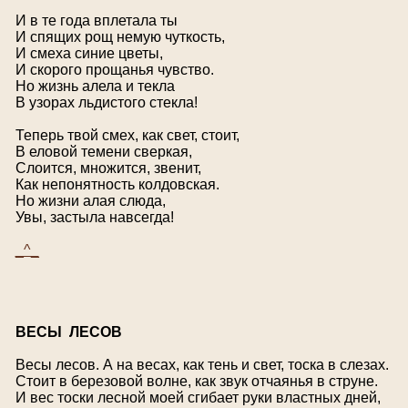
И в те года вплетала ты
И спящих рощ немую чуткость,
И смеха синие цветы,
И скорого прощанья чувство.
Но жизнь алела и текла
В узорах льдистого стекла!
Теперь твой смех, как свет, стоит,
В еловой темени сверкая,
Слоится, множится, звенит,
Как непонятность колдовская.
Но жизни алая слюда,
Увы, застыла навсегда!
_^_
В
ЕСЫ ЛЕСОВ
Весы лесов. А на весах, как тень и свет, тоска в слезах.
Стоит в березовой волне, как звук отчаянья в струне.
И вес тоски лесной моей сгибает руки властных дней,