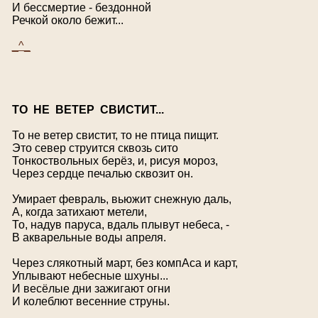
И бессмертие - бездонной
Речкой около бежит...
_^_
Т
О НЕ ВЕТЕР СВИСТИТ...
То не ветер свистит, то не птица пищит.
Это север струится сквозь сито
Тонкоствольных берёз, и, рисуя мороз,
Через сердце печалью сквозит он.
Умирает февраль, вьюжит снежную даль,
А, когда затихают метели,
То, надув паруса, вдаль плывут небеса, -
В акварельные воды апреля.
Через слякотный март, без компАса и карт,
Уплывают небесные шхуны...
И весёлые дни зажигают огни
И колеблют весенние струны.