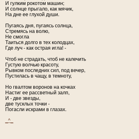
И гулким рокотом машин;
И солнце прыгало, как мячик,
На дне ее глухой души.
Пугаясь дня, пугаясь солнца,
Стремясь на волю,
Не смогла
Таиться долго в тех колодцах,
Где луч - как острая игла! -
Чтоб не страдать, чтоб не калечить
Густую волчью красоту,
Рывком последних сил, под вечер,
Пустилась в чащу, в темноту,
Но гвалтом воронов на кочках
Настиг ее рассветный залп,
И - две звезды,
две тусклых точки -
Погасли искрами в глазах.
_^_