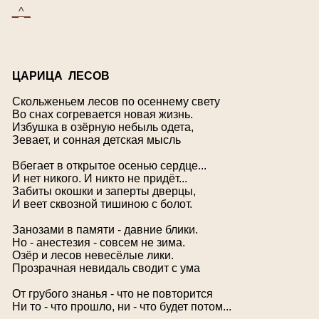
_^_
Ц
АРИЦА
Л
ЕСОВ
Скольженьем лесов по осеннему свету
Во снах согревается новая жизнь.
Избушка в озёрную небыль одета,
Зевает, и сонная детская мысль
Вбегает в открытое осенью сердце...
И нет никого. И никто не придёт...
Забиты окошки и заперты дверцы,
И веет сквозной тишиною с болот.
Занозами в памяти - давние блики.
Но - анестезия - совсем не зима.
Озёр и лесов невесёлые лики.
Прозрачная невидаль сводит с ума
От грубого знанья - что не повторится
Ни то - что прошло, ни - что будет потом...