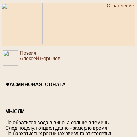
[
Оглавление
]
Поэзия:
Алексей Борычев
ЖАСМИНОВАЯ СОНАТА
М
ЫСЛИ...
Не обратится вода в вино, а солнце в темень.
След поцелуя отцвел давно - замерло время.
На бархатистых ресницах звезд тают столетья