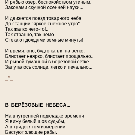
И рябью озёр, беспокойством утиным,
Законами скучной осенней науки...
И движется поезд товарного неба
До станции "яркое снежное утро".
Так жалко чего-то!..
Так странно, так немо
Стекают дождями земные минуты!
И время, оно, будто капля на ветке,
Блистает неярко, блистает прощально...
И рыбой туманной в берёзовой сетке
Запуталось солнце, легко и печально...
_^_
В
БЕРЁЗОВЫЕ НЕБЕСА...
На внутренней подкладке времени
Я вижу белый шов судьбы,
А в тридесятом измерении
Бастуют злющие рабы.