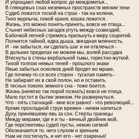
И упрощают любой вопрос до междометья...
В глянцевых снах неземных пространств мягкие тени
Судеб ложатся тоской на страх - так на колени,
Тихо мурлыча, покой храня, кошка ложится.
Жизнь, это можно понять-принять, вовсе не птица...
Стынет небесных загадок ртуть между созвездий,
Бабочкой летней стремясь прильнуть к миру соцветий.
Полнится тайной, едва дыша, звездная млечность.
И - ни забыться, ни сделать шаг и ни отвлечься -
В дольних пределах не можем мы, волей рассудка
Втиснуты в стены вербальной тьмы, горестно-жуткой.
Тихой толпою немых теней - прошлого знаки
Явью забытых осколков дней бродят во мраке,
Где почему-то со всех сторон - тусклая память -
Не забирает их в свой полон, но и оставить
В тесных покоях земного сна - тоже боится.
Жизнь (нелегко так порой познать) вовсе не птица.
Мало пустот в бытии земном. Не развернуться.
Что - пять стагнаций - мне все равно! - что революций...
Кроме прохладной струи времен - нечем напиться
Духу, принявшему явь за сон. Стерты границы
Между мирами, где я и ты - вечный двойник мой,
Где перспективы судеб пусты, некою сигмой
Обозначается то, чего слухом и зреньем
Нам не постигнуть, и нет его - нет озаренья!