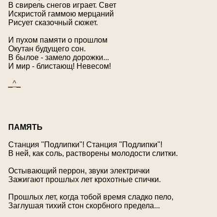
В свирель снегов играет. Свет
Искристой гаммою мерцаний
Рисует сказочный сюжет.
И пухом памяти о прошлом
Окутан будущего сон.
В былое - замело дорожки...
И мир - блистающ! Невесом!
_^_
П
АМЯТЬ
Станция "Подлипки"! Станция "Подлипки"!
В ней, как соль, растворены молодости слитки.
Остывающий перрон, звуки электрички
Зажигают прошлых лет крохотные спички.
Прошлых лет, когда тобой время сладко пело,
Заглушая тихий стон скорбного предела...