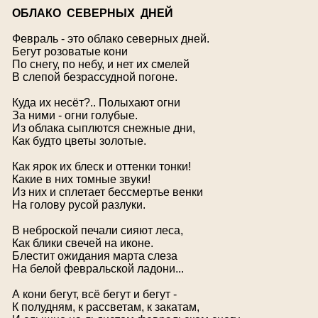
О
БЛАКО СЕВЕРНЫХ ДНЕЙ
Февраль - это облако северных дней.
Бегут розоватые кони
По снегу, по небу, и нет их смелей
В слепой безрассудной погоне.
Куда их несёт?.. Полыхают огни
За ними - огни голубые.
Из облака сыплются снежные дни,
Как будто цветы золотые.
Как ярок их блеск и оттенки тонки!
Какие в них томные звуки!
Из них и сплетает бессмертье венки
На голову русой разлуки.
В неброской печали сияют леса,
Как блики свечей на иконе.
Блестит ожидания марта слеза
На белой февральской ладони...
А кони бегут, всё бегут и бегут -
К полудням, к рассветам, к закатам,