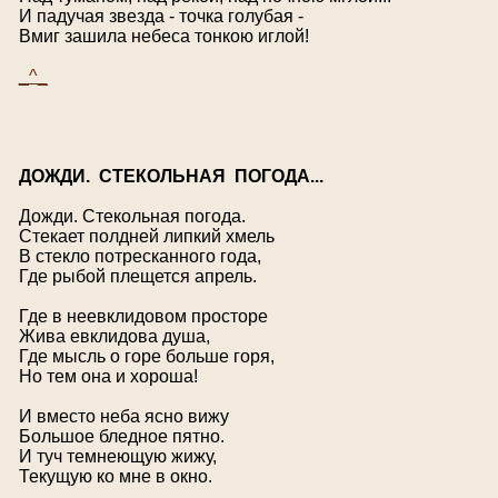
И падучая звезда - точка голубая -
Вмиг зашила небеса тонкою иглой!
_^_
Д
ОЖДИ.
С
ТЕКОЛЬНАЯ ПОГОДА...
Дожди. Стекольная погода.
Стекает полдней липкий хмель
В стекло потресканного года,
Где рыбой плещется апрель.
Где в неевклидовом просторе
Жива евклидова душа,
Где мысль о горе больше горя,
Но тем она и хороша!
И вместо неба ясно вижу
Большое бледное пятно.
И туч темнеющую жижу,
Текущую ко мне в окно.