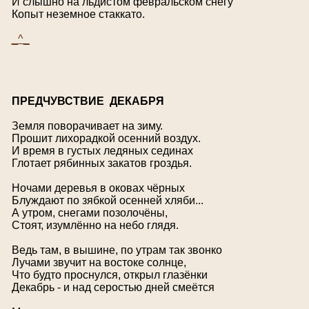
И слышно на льдистом февральском снегу
Копыт неземное стаккато.
_^_
П
РЕДЧУВСТВИЕ ДЕКАБРЯ
Земля поворачивает на зиму.
Прошит лихорадкой осенний воздух.
И время в густых ледяных сединах
Глотает рябинных закатов гроздья.
Ночами деревья в оковах чёрных
Блуждают по зябкой осенней хляби...
А утром, снегами позолочёны,
Стоят, изумлённо на небо глядя.
Ведь там, в вышине, по утрам так звонко
Лучами звучит на востоке солнце,
Что будто проснулся, открыл глазёнки
Декабрь - и над серостью дней смеётся