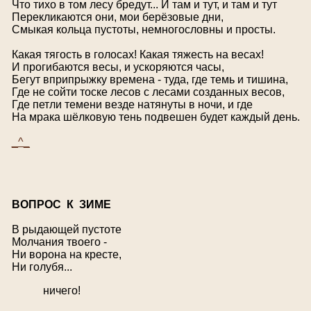
Что тихо в том лесу бредут... И там и тут, и там и тут
Перекликаются они, мои берёзовые дни,
Смыкая кольца пустоты, немногословны и просты.
Какая тягость в голосах! Какая тяжесть на весах!
И прогибаются весы, и ускоряются часы,
Бегут вприпрыжку времена - туда, где темь и тишина,
Где не сойти тоске лесов с лесами созданных весов,
Где петли темени везде натянуты в ночи, и где
На мрака шёлковую тень подвешен будет каждый день.
_^_
В
ОПРОС К ЗИМЕ
В рыдающей пустоте
Молчания твоего -
Ни ворона на кресте,
Ни голубя...
ничего!