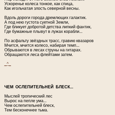
Ускоренье колеса тонкое, как спица,
Как игольчатая злость северной весны.
Вдоль дороги города дремлющих галактик.
А под нею густота суетной Земли,
Где бликует добротой детства липкий фантик,
Где бумажные плывут в лужах корабли...
По асфальту звёздных трасс, гравию квазаров
Мчится, мчится колесо, набирая темп...
Обрываются в лесах струны на гитарах.
Обращаются леса флейтами затем.
_^_
Ч
ЕМ ОСЛЕПИТЕЛЬНЕЙ БЛЕСК...
Мыслей тропический лес
Вырос на пепле ума...
Чем ослепительней блеск,
Тем бесконечнее тьма.