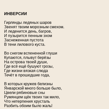
И
НВЕРСИИ
Гирлянды ледяных шаров
Звенят твоим морозным смехом.
И леденится день, багров,
И пузырится пенным эхом
Заснеженная пустота
В тени лилового куста.
Во снегом вспененной глуши
Купаются, плывут берёзы
На острова твоей души,
Где всё ещё бушуют грозы,
Где жизни вязкая слюда
Течёт в прошедшие года,
В которых кружев белизны
Январской много больше было,
Цвели рябиновые сны
Румянцем щёк твоих так мило,
Что нетерпения хрусталь
Разбить обоим было жаль!