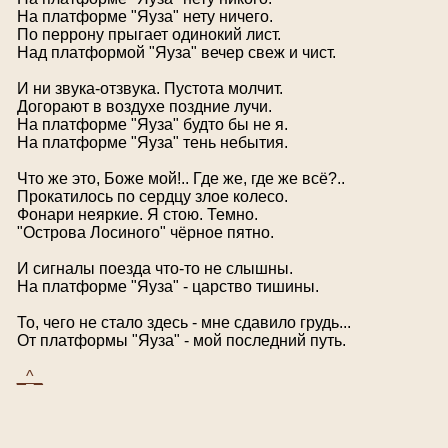
На платформе "Яуза" нету ничего.
По перрону прыгает одинокий лист.
Над платформой "Яуза" вечер свеж и чист.
И ни звука-отзвука. Пустота молчит.
Догорают в воздухе поздние лучи.
На платформе "Яуза" будто бы не я.
На платформе "Яуза" тень небытия.
Что же это, Боже мой!.. Где же, где же всё?..
Прокатилось по сердцу злое колесо.
Фонари неяркие. Я стою. Темно.
"Острова Лосиного" чёрное пятно.
И сигналы поезда что-то не слышны.
На платформе "Яуза" - царство тишины.
То, чего не стало здесь - мне сдавило грудь...
От платформы "Яуза" - мой последний путь.
_^_