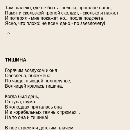
Там, далеко, где не быть - нельзя, прошлое наше,
Памяти скользкой тропой скользя, - сколько я нажил
И потерял - мне покажет, но... после подсчета
Ясно, что плохо: не всем дано - по звездочету!
_^_
Т
ИШИНА
Горячим воздухом июня
Обозлена, обожжена,
По чаще, пьющей полнолунье,
Волчицей кралась тишина.
Когда был день,
От гула, шума
В колодцах пряталась она
И в корабельных темных трюмах...
На то она и тишина!
В нее стреляли детским плачем