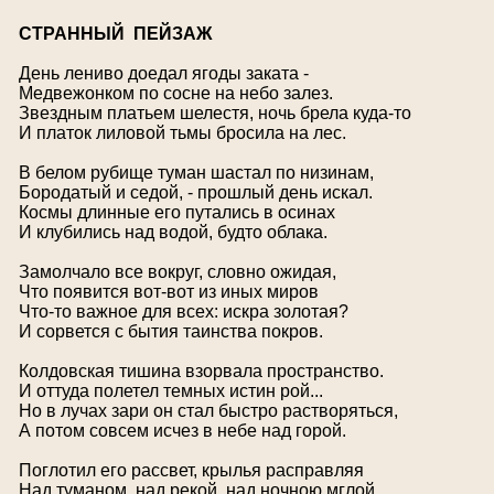
С
ТРАННЫЙ ПЕЙЗАЖ
День лениво доедал ягоды заката -
Медвежонком по сосне на небо залез.
Звездным платьем шелестя, ночь брела куда-то
И платок лиловой тьмы бросила на лес.
В белом рубище туман шастал по низинам,
Бородатый и седой, - прошлый день искал.
Космы длинные его путались в осинах
И клубились над водой, будто облака.
Замолчало все вокруг, словно ожидая,
Что появится вот-вот из иных миров
Что-то важное для всех: искра золотая?
И сорвется с бытия таинства покров.
Колдовская тишина взорвала пространство.
И оттуда полетел темных истин рой...
Но в лучах зари он стал быстро растворяться,
А потом совсем исчез в небе над горой.
Поглотил его рассвет, крылья расправляя
Над туманом, над рекой, над ночною мглой...