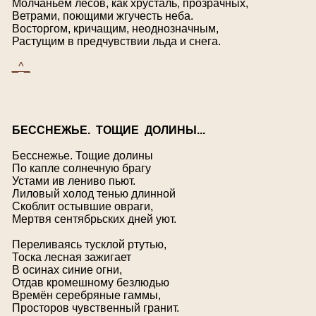
Молчаньем лесов, как хрусталь, прозрачных,
Ветрами, поющими жгучесть неба.
Восторгом, кричащим, неоднозначным,
Растущим в предчувствии льда и снега.
_^_
Б
ЕССНЕЖЬЕ.
Т
ОЩИЕ ДОЛИНЫ...
Бесснежье. Тощие долины
По капле солнечную брагу
Устами ив лениво пьют.
Лиловый холод тенью длинной
Скоблит остывшие овраги,
Мертвя сентябрьских дней уют.
Переливаясь тусклой ртутью,
Тоска лесная зажигает
В осинах синие огни,
Отдав кромешному безлюдью
Времён серебряные гаммы,
Просторов чувственный гранит.