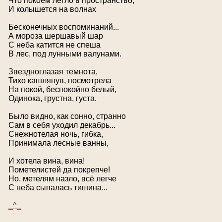
Что покоем легло в пространство,
И колышется на волнах
Бесконечных воспоминаний...
А мороза шершавый шар
С неба катится не спеша
В лес, под лунными валунами.
Звездноглазая темнота,
Тихо кашлянув, посмотрела
На покой, беспокойно белый,
Одинока, грустна, густа.
Было видно, как сонно, странно
Сам в себя уходил декабрь...
Снежнотелая ночь, гибка,
Принимала лесные ванны,
И хотела вина, вина!
Пометелистей да покрепче!
Но, метелям назло, всё легче
С неба сыпалась тишина...
_^_