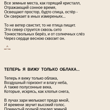
Все земные места, как горящий кристалл,
Отражающий сонное время,
Освещают простор, будто спица, остёр -
Он сверкает в иных измереньях...
То не ветер свистит, то не птица пищит.
Это север струится сквозь сито
Тонкоствольных берёз, и от солнечных слёз
Через сердце весною сквозит он.
_^_
Т
ЕПЕРЬ Я ВИЖУ ТОЛЬКО ОБЛАКА...
Теперь я вижу только облака,
Воздушный горизонт и влагу неба,
А также полусонные века,
Которые, искрясь, как хлопья снега,
В лучах зари мелькают предо мной,
И времени звучит высокий голос.
Покинутый родной предел земной