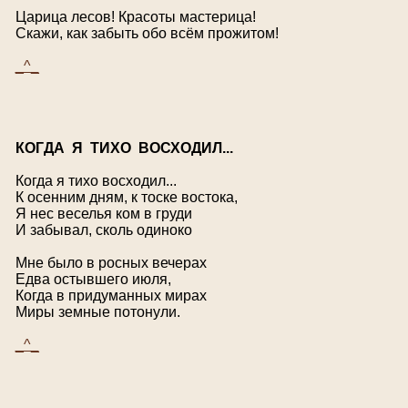
Царица лесов! Красоты мастерица!
Скажи, как забыть обо всём прожитом!
_^_
К
ОГДА Я ТИХО ВОСХОДИЛ...
Когда я тихо восходил...
К осенним дням, к тоске востока,
Я нес веселья ком в груди
И забывал, сколь одиноко
Мне было в росных вечерах
Едва остывшего июля,
Когда в придуманных мирах
Миры земные потонули.
_^_