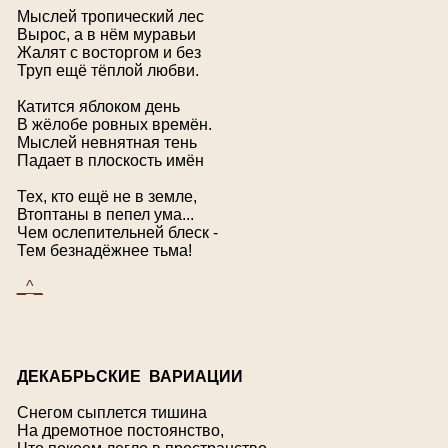
Мыслей тропический лес
Вырос, а в нём муравьи
Жалят с восторгом и без
Труп ещё тёплой любви.
Катится яблоком день
В жёлобе ровных времён.
Мыслей невнятная тень
Падает в плоскость имён
Тех, кто ещё не в земле,
Втоптаны в пепел ума...
Чем ослепительней блеск -
Тем безнадёжнее тьма!
_^_
Д
ЕКАБРЬСКИЕ ВАРИАЦИИ
Снегом сыплется тишина
На дремотное постоянство,