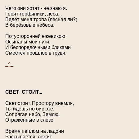
Чего они хотят - не знаю я.
Горят торфяники, леса...
Ведёт меня тропа (лесная ли?)
В берёзовые небеса.
Потусторонней ежевикою
Осыпаны мои пути,
И беспорядочными бликами
Смеётся прошлое в груди.
_^_
С
ВЕТ СТОИТ...
Свет стоит. Простору внемля,
Ты идёшь по бирюзе,
Сопрягая небо, Землю,
Отражённые в слезе.
Время пеплом на ладони
Рассыпается, лежит,