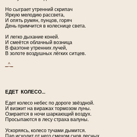
Но сыграет утренний скрипач
Яркую мелодию рассвета,
И опять румян, пунцов, горяч
День примчится в колеснице света.
И легко дыхание коней.
И смеётся облачный возница
В фаэтоне утренних лучей,
В золоте воздушных лёгких ситцев.
_^_
Е
ДЕТ КОЛЕСО...
Едет колесо небес по дороге звёздной.
И визжит на виражах тормозом луны.
Озирается в ночи шаркающий воздух.
Просыпаются в лесу страха валуны.
Ускоряясь, колесо тучами дымится.
Пар исходит от него смехом снов лесных.