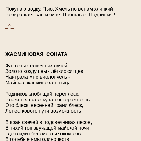
Покупаю водку. Пью. Хмель по венам хлипкий
Возвращает вас ко мне, Прошлые "Подлипки"!
_^_
Ж
АСМИНОВАЯ СОНАТА
Фаэтоны солнечных лучей,
Золото воздушных лёгких ситцев
Наиграла мне виолончель -
Майская жасминовая птица.
Родников знобящий переплеск,
Влажных трав скупая осторожность -
Это блеск, весенней грани блеск,
Лепесткового пути возможность
В край свечей в подсвечниках лесов,
В тихий тон звучащей майской ночи,
Где глядит бессмертье оком сов
В голубые ямы одиночеств.