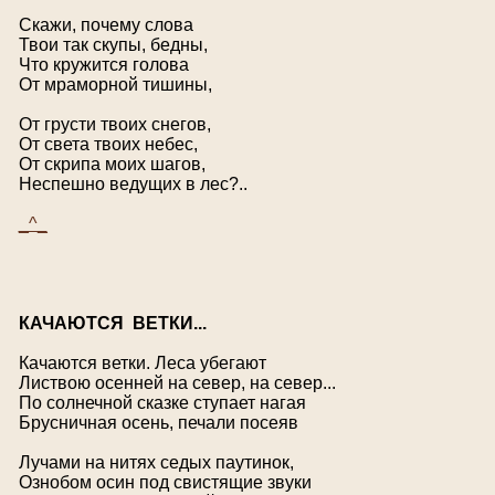
Скажи, почему слова
Твои так скупы, бедны,
Что кружится голова
От мраморной тишины,
От грусти твоих снегов,
От света твоих небес,
От скрипа моих шагов,
Неспешно ведущих в лес?..
_^_
К
АЧАЮТСЯ ВЕТКИ...
Качаются ветки. Леса убегают
Листвою осенней на север, на север...
По солнечной сказке ступает нагая
Брусничная осень, печали посеяв
Лучами на нитях седых паутинок,
Ознобом осин под свистящие звуки