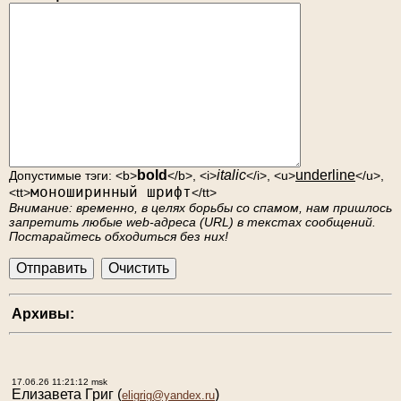
bold
italic
underline
Допустимые тэги: <b>
</b>, <i>
</i>, <u>
</u>,
моноширинный шрифт
<tt>
</tt>
Внимание: временно, в целях борьбы со спамом, нам пришлось
запретить любые web-адреса (URL) в текстах сообщений.
Постарайтесь обходиться без них!
Архивы:
17.06.26 11:21:12 msk
Елизавета Григ
(
)
eligrig@yandex.ru