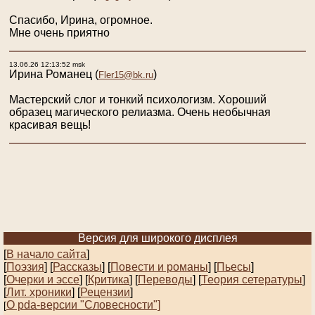
Спасибо, Ирина, огромное.
Мне очень приятно
13.06.26 12:13:52 msk
Ирина Романец
(
)
Fler15@bk.ru
Мастерский слог и тонкий психологизм. Хороший
образец магического релиазма. Очень необычная
красивая вещь!
Версия для широкого дисплея
[
В начало сайта
]
[
Поэзия
] [
Рассказы
]
[
Повести и романы
]
[
Пьесы
]
[
Очерки и эссе
]
[
Критика
] [
Переводы
]
[
Теория сетературы
]
[
Лит. хроники
]
[
Рецензии
]
О pda-версии "Словесности"]
[