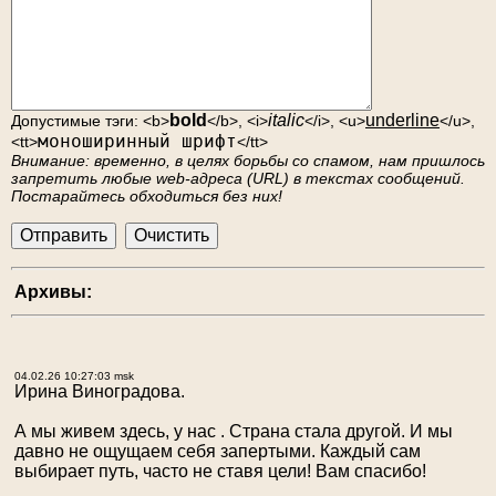
bold
italic
underline
Допустимые тэги: <b>
</b>, <i>
</i>, <u>
</u>,
моноширинный шрифт
<tt>
</tt>
Внимание: временно, в целях борьбы со спамом, нам пришлось
запретить любые web-адреса (URL) в текстах сообщений.
Постарайтесь обходиться без них!
Архивы:
04.02.26 10:27:03 msk
Ирина Виноградова.
А мы живем здесь, у нас . Страна стала другой. И мы
давно не ощущаем себя запертыми. Каждый сам
выбирает путь, часто не ставя цели! Вам спасибо!