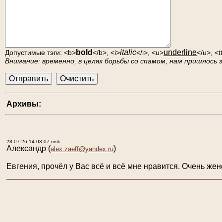
bold
italic
underline
Допустимые тэги: <b>
</b>, <i>
</i>, <u>
</u>, <t
Внимание: временно, в целях борьбы со спамом, нам пришлось
Архивы:
28.07.26 14:03:07 msk
Александр
(
)
alex.zaeff@yandex.ru
Евгения, прочёл у Вас всё и всё мне нравится. Очень жен