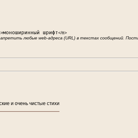
моноширинный шрифт
t>
</tt>
 запретить любые web-адреса (URL) в текстах сообщений. Пост
ские и очень чистые стихи