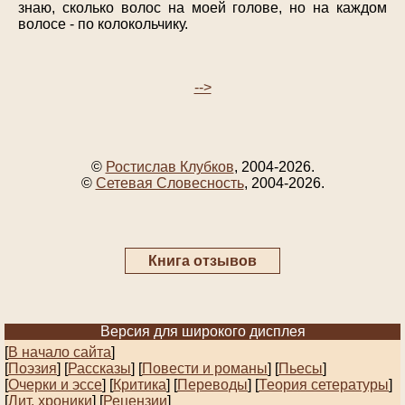
знаю, сколько волос на моей голове, но на каждом
волосе - по колокольчику.
-->
©
Ростислав Клубков
, 2004-2026.
©
Сетевая Словесность
, 2004-2026.
Книга отзывов
Версия для широкого дисплея
[
В начало сайта
]
[
Поэзия
] [
Рассказы
]
[
Повести и романы
]
[
Пьесы
]
[
Очерки и эссе
]
[
Критика
] [
Переводы
]
[
Теория сетературы
]
[
Лит. хроники
]
[
Рецензии
]