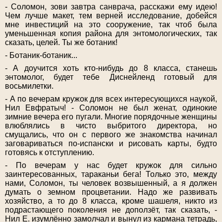
- Соломон, зови завтра санврача, расскажи ему идею!
Чем лучше макет, тем верней исследование, добейся
мне инвестиций на это сооружение, так чтоб была
уменьшенная копия района для энтомологических, так
сказать, целей. Ты же ботаник!
- Ботаник-ботаник...
- А доучится хоть кто-нибудь до 8 класса, станешь
энтомолог, будет тебе Диснейленд готовый для
восьмилетки.
- А по вечерам кружок для всех интересующихся наукой,
Нил Евфратыч! - Соломон не был женат, одинокие
зимние вечера его пугали. Многие порядочные женщины
влюблялись в чисто выбритого директора, но
смущались, что он с первого же знакомства начинал
заговариваться по-испански и рисовать карты, будто
готовясь к отступлению.
- По вечерам у нас будет кружок для сильно
заинтересованных, тараканьи бега! Только это, между
нами, Соломон, ты человек возвышенный, а я должен
думать о земном процветании. Надо же развивать
хозяйство, а то до 8 класса, кроме шашеля, никто из
подрастающего поколения не доползёт, так сказать, -
Нил Е. изумлённо замолчал и вынул из кармана тетрадь,