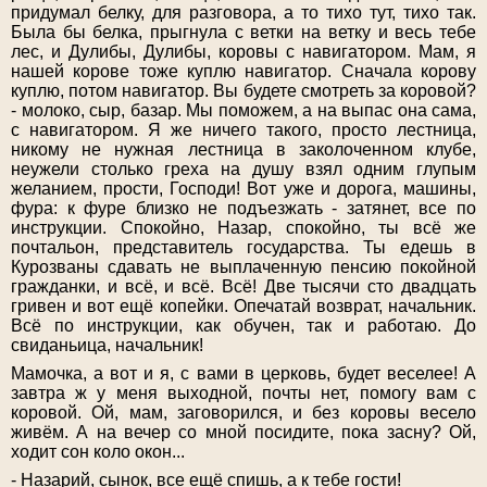
придумал белку, для разговора, а то тихо тут, тихо так.
Была бы белка, прыгнула с ветки на ветку и весь тебе
лес, и Дулибы, Дулибы, коровы с навигатором. Мам, я
нашей корове тоже куплю навигатор. Сначала корову
куплю, потом навигатор. Вы будете смотреть за коровой?
- молоко, сыр, базар. Мы поможем, а на выпас она сама,
с навигатором. Я же ничего такого, просто лестница,
никому не нужная лестница в заколоченном клубе,
неужели столько греха на душу взял одним глупым
желанием, прости, Господи! Вот уже и дорога, машины,
фура: к фуре близко не подъезжать - затянет, все по
инструкции. Спокойно, Назар, спокойно, ты всё же
почтальон, представитель государства. Ты едешь в
Курозваны сдавать не выплаченную пенсию покойной
гражданки, и всё, и всё. Всё! Две тысячи сто двадцать
гривен и вот ещё копейки. Опечатай возврат, начальник.
Всё по инструкции, как обучен, так и работаю. До
свиданьица, начальник!
Мамочка, а вот и я, с вами в церковь, будет веселее! А
завтра ж у меня выходной, почты нет, помогу вам с
коровой. Ой, мам, заговорился, и без коровы весело
живём. А на вечер со мной посидите, пока засну? Ой,
ходит сон коло окон...
- Назарий, сынок, все ещё спишь, а к тебе гости!