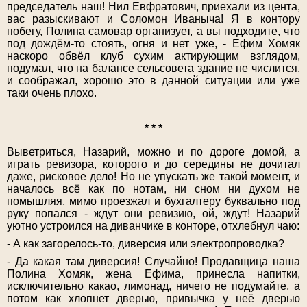
председатель наш! Нил Евфратович, приехали из цента,
вас разыскивают и Соломон Иваныча! Я в контору
побегу, Полина самовар организует, а вы подходите, что
под дождём-то стоять, огня и нет уже, - Ефим Хомяк
наскоро обвёл клуб сухим актирующим взглядом,
подумал, что на балансе сельсовета здание не числится,
и соображал, хорошо это в данной ситуации или уже
таки очень плохо.
* * *
Выветриться, Назарий, можно и по дороге домой, а
играть ревизора, которого и до середины не дочитал
даже, рисковое дело! Но не упускать же такой момент, и
началось всё как по нотам, ни сном ни духом не
помышляя, мимо проезжал и бухгалтеру буквально под
руку попался - ждут они ревизию, ой, ждут! Назарий
уютно устроился на диванчике в конторе, отхлебнул чаю:
- А как загорелось-то, диверсия или электропроводка?
- Да какая там диверсия! Случайно! Продавщица наша
Полина Хомяк, жена Ефима, принесла напитки,
исключительно какао, лимонад, ничего не подумайте, а
потом как хлопнет дверью, привычка у неё дверью