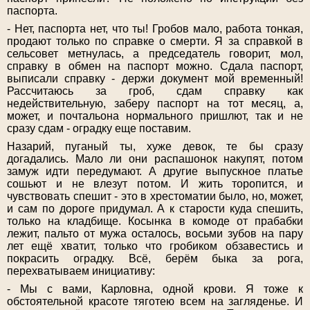
паспорта.
- Нет, паспорта нет, что ты! Гробов мало, работа тонкая,
продают только по справке о смерти. Я за справкой в
сельсовет метнулась, а председатель говорит, мол,
справку в обмен на паспорт можно. Сдала паспорт,
выписали справку - держи документ мой временный!
Рассчитаюсь за гроб, сдам справку как
недействительную, заберу паспорт на тот месяц, а,
может, и почтальона нормального пришлют, так и не
сразу сдам - оградку еще поставим.
Назарий, пуганый ты, хуже девок, те бы сразу
догадались. Мало ли они распашонок накупят, потом
замуж идти передумают. А другие выпускное платье
сошьют и не влезут потом. И жить торопится, и
чувствовать спешит - это в хрестоматии было, но, может,
и сам по дороге придумал. А к старости куда спешить,
только на кладбище. Косынка в комоде от прабабки
лежит, пальто от мужа осталось, восьми зубов на пару
лет ещё хватит, только что гробиком обзавестись и
покрасить оградку. Всё, берём быка за рога,
перехватываем инициативу:
- Мы с вами, Карловна, одной крови. Я тоже к
обстоятельной красоте тяготею всем на загляденье. И