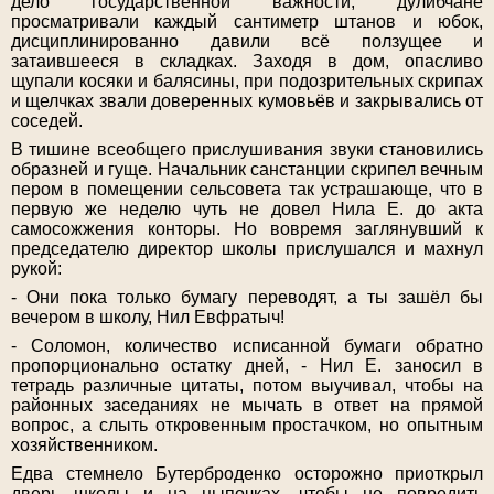
дело государственной важности, дулибчане
просматривали каждый сантиметр штанов и юбок,
дисциплинированно давили всё ползущее и
затаившееся в складках. Заходя в дом, опасливо
щупали косяки и балясины, при подозрительных скрипах
и щелчках звали доверенных кумовьёв и закрывались от
соседей.
В тишине всеобщего прислушивания звуки становились
образней и гуще. Начальник санстанции скрипел вечным
пером в помещении сельсовета так устрашающе, что в
первую же неделю чуть не довел Нила Е. до акта
самосожжения конторы. Но вовремя заглянувший к
председателю директор школы прислушался и махнул
рукой:
- Они пока только бумагу переводят, а ты зашёл бы
вечером в школу, Нил Евфратыч!
- Соломон, количество исписанной бумаги обратно
пропорционально остатку дней, - Нил Е. заносил в
тетрадь различные цитаты, потом выучивал, чтобы на
районных заседаниях не мычать в ответ на прямой
вопрос, а слыть откровенным простачком, но опытным
хозяйственником.
Едва стемнело Бутерброденко осторожно приоткрыл
дверь школы и на цыпочках, чтобы не повредить