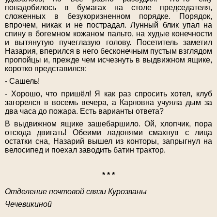
понадобилось в бумагах на столе председателя,
сложенных в безукоризненном порядке. Порядок,
впрочем, никак и не пострадал. Лунный блик упал на
спину в богемном кожаном пальто, на худые конечности
и вытянутую пучеглазую голову. Посетитель заметил
Назария, вперился в него бесконечным пустым взглядом
пропойцы и, прежде чем исчезнуть в выдвижном ящике,
коротко представился:
- Сашель!
- Хорошо, что пришёл! Я как раз спросить хотел, клуб
загорелся в восемь вечера, а Карловна учуяла дым за
два часа до пожара. Есть варианты ответа?
В выдвижном ящике зашебаршило. Ой, хлопчик, пора
отсюда двигать! Обеими ладонями смахнув с лица
остатки сна, Назарий вышел из конторы, запрыгнул на
велосипед и поехал заводить батин трактор.
* * *
Отделение почтовой связи Курозваны
Чечевикиной