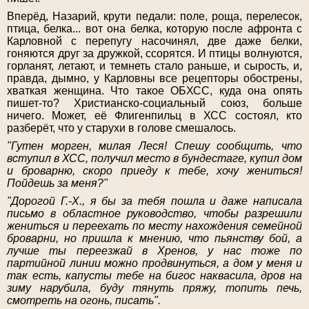
Вперёд, Назарий, крути педали: поле, роща, перелесок,
птица, белка... вот она белка, которую после афронта с
Карловной с перепугу насочинял, две даже белки,
гоняются друг за дружкой, ссорятся. И птицы волнуются,
горланят, летают, и темнеть стало раньше, и сырость, и,
правда, дымно, у Карловны все рецепторы обострены,
хваткая женщина. Что такое ОБХСС, куда она опять
пишет-то? Христианско-социальный союз, больше
ничего. Может, её Флигенпильц в ХСС состоял, кто
разберёт, что у старухи в голове смешалось.
"Гутен морген, милая Леся! Спешу сообщить, что
вступил в ХСС, получил место в бундестаге, купил дом
и броварню, скоро приеду к тебе, хочу жениться!
Пойдешь за меня?"
"Дорогой Г.-Х., я бы за тебя пошла и даже написала
письмо в областное руководство, чтобы разрешили
жениться и переехать по месту нахождения семейной
броварни, но пришла к мнению, что пьянству бой, а
лучше ты переезжай в Хренов, у нас тоже по
партийной линии можно продвинуться, а дом у меня и
так есть, капусты тебе на бигос наквасила, дров на
зиму нарубила, буду тянуть пряжу, топить печь,
смотреть на огонь, писать".