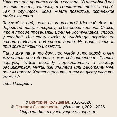
Наконец, она пришла в себя и сказала: "В последний раз
пенсию принес, хлопчик, в военкомат тебе завтра".
Так и случилось, дома ждала повестка, остальное
тебе известно.
Заезжай к ней, пока на каникулах? Шестой дом от
дороги по правую сторону, из белёного кирпича. Скажи,
что я просил проведать. Если не достучишься, спроси
у соседей. Или сразу сходи на кладбище, оградка её
стоит отдельно под кривой липой. Не бойся, там на
пригорке открыто и светло.
Пиши мне чаще про дом, про учёбу и про город, о чём
мечтаешь, чего боишься, мне всё интересно. Осенью
вернусь, будем веранду перестаивать и вообще
расширяться, мужик же! Учиться или работать мне,
решим потом. Хотел спросить, а ты капусту квасить
умеешь?
Твой Назарий".
©
Виктория Кольцевая
, 2020-2026.
©
Сетевая Словесность
, публикация, 2021-2026.
Орфография и пунктуация авторские.