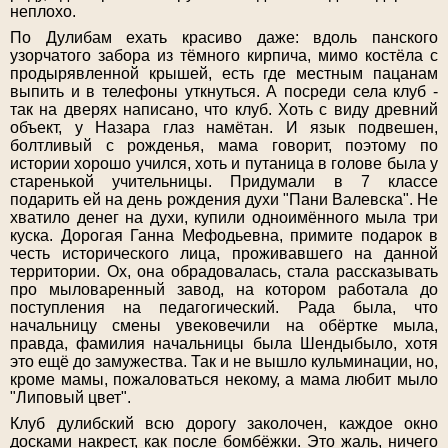
неплохо.
По Дулибам ехать красиво даже: вдоль панского
узорчатого забора из тёмного кирпича, мимо костёла с
продырявленной крышей, есть где местным пацанам
выпить и в телефоны уткнуться. А посреди села клуб -
так на дверях написано, что клуб. Хоть с виду древний
объект, у Назара глаз намётан. И язык подвешен,
болтливый с рожденья, мама говорит, поэтому по
истории хорошо учился, хоть и путаница в голове была у
старенькой учительницы. Придумали в 7 классе
подарить ей на день рождения духи "Пани Валевска". Не
хватило денег на духи, купили одноимённого мыла три
куска. Дорогая Ганна Мефодьевна, примите подарок в
честь исторического лица, проживавшего на данной
территории. Ох, она обрадовалась, стала рассказывать
про мыловаренный завод, на котором работала до
поступления на педагогический. Рада была, что
начальницу смены увековечили на обёртке мыла,
правда, фамилия начальницы была Шендыбыло, хотя
это ещё до замужества. Так и не вышло кульминации, но,
кроме мамы, пожаловаться некому, а мама любит мыло
"Липовый цвет".
Клуб дулибский всю дорогу заколочен, каждое окно
досками накрест, как после бомбёжки. Это жаль, ничего