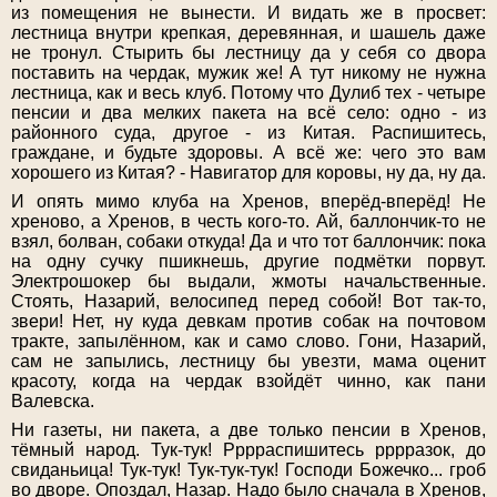
из помещения не вынести. И видать же в просвет:
лестница внутри крепкая, деревянная, и шашель даже
не тронул. Стырить бы лестницу да у себя со двора
поставить на чердак, мужик же! А тут никому не нужна
лестница, как и весь клуб. Потому что Дулиб тех - четыре
пенсии и два мелких пакета на всё село: одно - из
районного суда, другое - из Китая. Распишитесь,
граждане, и будьте здоровы. А всё же: чего это вам
хорошего из Китая? - Навигатор для коровы, ну да, ну да.
И опять мимо клуба на Хренов, вперёд-вперёд! Не
хреново, а Хренов, в честь кого-то. Ай, баллончик-то не
взял, болван, собаки откуда! Да и что тот баллончик: пока
на одну сучку пшикнешь, другие подмётки порвут.
Электрошокер бы выдали, жмоты начальственные.
Стоять, Назарий, велосипед перед собой! Вот так-то,
звери! Нет, ну куда девкам против собак на почтовом
тракте, запылённом, как и само слово. Гони, Назарий,
сам не запылись, лестницу бы увезти, мама оценит
красоту, когда на чердак взойдёт чинно, как пани
Валевска.
Ни газеты, ни пакета, а две только пенсии в Хренов,
тёмный народ. Тук-тук! Рррраспишитесь рррразок, до
свиданьица! Тук-тук! Тук-тук-тук! Господи Божечко... гроб
во дворе. Опоздал, Назар. Надо было сначала в Хренов,