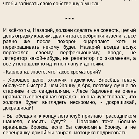
чтобы записать свою собственную мысль.
* * *
И всё-то ты, Назарий, должен сделать на совесть, целый
день оградку красим, два литра серебрянки извели, а всё
равно же после похорон оцарапают, хоть и
перекрашивать некому будет. Назарий всегда вслух
поражался своему перфекционизму, вроде, не
литератор какой-нибудь, не репетитор по экзаменам, а
всё у него должно идти по плану и до точки.
- Карловна, знаете, что такое крематорий?
- Хорошее дело, хлопчик, надёжное. Внесёшь плату,
обслужат быстрей, чем Жанну д’Арк, поэтому лучше по
старинке и со свидетелями, - Лесе Карловне не очень
нравилась серебряная оградка, но она чувствовала, что
золотая будет выглядеть нескромно, - докрашивай,
докрашивай!
- Вы обещали, к концу лета клуб признают рассадником
шашеля, сносить будут? - Назарию тоже больше
нравилась бронза, если бы сэкономить бронзу, а не
серебрянку, домой бы забрал, мотоцикл подрисовать.