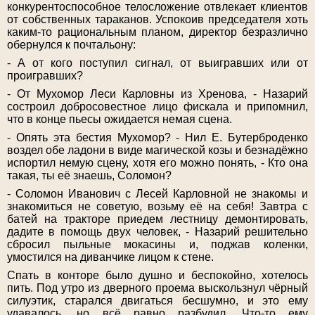
конкурентоспособное телосложение отвлекает клиентов
от собственных тараканов. Успокоив председателя хоть
каким-то рациональным планом, директор безразлично
обернулся к почтальону:
- А от кого поступил сигнал, от выигравших или от
проигравших?
- От Мухомор Леси Карловны из Хренова, - Назарий
состроил добросовестное лицо фискала и припомнил,
что в конце пьесы ожидается немая сцена.
- Опять эта бестия Мухомор? - Нил Е. Бутерброденко
воздел обе ладони в виде магической козы и безнадёжно
испортил немую сцену, хотя его можно понять, - Кто она
такая, ты её знаешь, Соломон?
- Соломон Иванович с Лесей Карловной не знакомы и
знакомиться не советую, возьму её на себя! Завтра с
батей на тракторе приедем лестницу демонтировать,
дадите в помощь двух человек, - Назарий решительно
сбросил пыльные мокасины и, поджав коленки,
умостился на диванчике лицом к стене.
Спать в конторе было душно и беспокойно, хотелось
пить. Под утро из дверного проема выскользнул чёрный
силуэтик, старался двигаться бесшумно, и это ему
удавалось, но всё равно разбудил. Что-то ему