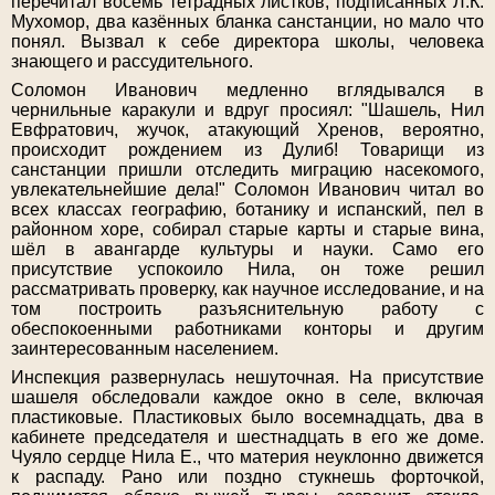
перечитал восемь тетрадных листков, подписанных Л.К.
Мухомор, два казённых бланка санстанции, но мало что
понял. Вызвал к себе директора школы, человека
знающего и рассудительного.
Соломон Иванович медленно вглядывался в
чернильные каракули и вдруг просиял: "Шашель, Нил
Евфратович, жучок, атакующий Хренов, вероятно,
происходит рождением из Дулиб! Товарищи из
санстанции пришли отследить миграцию насекомого,
увлекательнейшие дела!" Соломон Иванович читал во
всех классах географию, ботанику и испанский, пел в
районном хоре, собирал старые карты и старые вина,
шёл в авангарде культуры и науки. Само его
присутствие успокоило Нила, он тоже решил
рассматривать проверку, как научное исследование, и на
том построить разъяснительную работу с
обеспокоенными работниками конторы и другим
заинтересованным населением.
Инспекция развернулась нешуточная. На присутствие
шашеля обследовали каждое окно в селе, включая
пластиковые. Пластиковых было восемнадцать, два в
кабинете председателя и шестнадцать в его же доме.
Чуяло сердце Нила Е., что материя неуклонно движется
к распаду. Рано или поздно стукнешь форточкой,