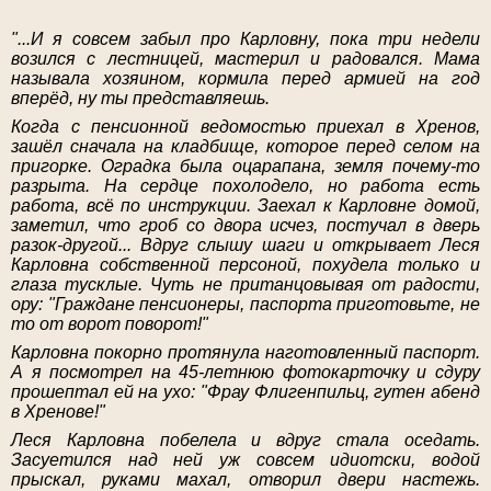
"...И я совсем забыл про Карловну, пока три недели
возился с лестницей, мастерил и радовался. Мама
называла хозяином, кормила перед армией на год
вперёд, ну ты представляешь.
Когда с пенсионной ведомостью приехал в Хренов,
зашёл сначала на кладбище, которое перед селом на
пригорке. Оградка была оцарапана, земля почему-то
разрыта. На сердце похолодело, но работа есть
работа, всё по инструкции. Заехал к Карловне домой,
заметил, что гроб со двора исчез, постучал в дверь
разок-другой... Вдруг слышу шаги и открывает Леся
Карловна собственной персоной, похудела только и
глаза тусклые. Чуть не пританцовывая от радости,
ору: "Граждане пенсионеры, паспорта приготовьте, не
то от ворот поворот!"
Карловна покорно протянула наготовленный паспорт.
А я посмотрел на 45-летнюю фотокарточку и сдуру
прошептал ей на ухо: "Фрау Флигенпильц, гутен абенд
в Хренове!"
Леся Карловна побелела и вдруг стала оседать.
Засуетился над ней уж совсем идиотски, водой
прыскал, руками махал, отворил двери настежь.