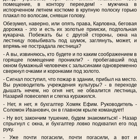
помещение, в контору переедем! - мужчина в
испорченном летнем костюме в крупную полоску горько
плакал по волосам, снявши голову.
Обезумел, наверно, или опять права, Карловна, беговая
дорожка - это и есть их золотые прииски, подпольная
кукарача. Побежать бы с другой стороны, окна на
лестницу повыбивать под шумок, заглянуть, может, и
впрямь не пострадала лестница?
- А вы, извиняюсь, кто будете и по каким соображением в
горящее помещение проникли? - пробегавший под
окном бумажный человечек с залысинами одновременно
сверкнул очками и коронками под золото.
- Сигнал поступил, что пожар в здании, прибыл на место.
Вы руководитель учреждения культуры? - в переходе
дышать нечем, но огня нет, не обвалится лестница,
Назарий повеселел и слегка куражился.
- Нет, я нет, я бухгалтер Хомяк Ефим. Руководитель -
Соломон Иванович, он в главном крыле командует!
- Ну вот, закончим тушение, будем знакомиться! - Назар
спрыгнул с окна, и бухгалтер ловко подхватил его под
руку.
- Уже почти погасили, почти погасили, а вот и