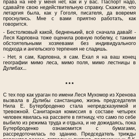
права на неё у меня нет, как и у вас. Паспорт надо,
сдавайте свою недействительную справку. Скажите, что
летаргия была, как у Гоголя, писателя, да вовремя
проснулись. Мне с вами приятно работать, как
говорится.
- Бестолковый какой, бедненький, всё сначала давай! -
Леся Карловна тоже оценила ровную побелку, с такими
обстоятельными хозяевами без индивидуального
подхода и ангельского терпения не сладишь.
- Нет, я сам, Карловна, я сам. Ехал я на ваш конец
географии мимо леса, мимо поля, мимо лестницы в
Дулибах...
* * *
С тех пор как ураган по имени Леся Мухомор из Хренова
вызвала в Дулибы санстанцию, жизнь председателя
Нила Е. Бутерброденко стала непредсказуемой и
тревожной. Санитарная комиссия в составе четырех
человек явилась на рассвете в пятницу, что само по себе
выбило из режима труда и отдыха, и не дожидаясь, пока
Бутерброденко ознакомится с бумагами,
рассредоточилась по зданию. Председатель трижды