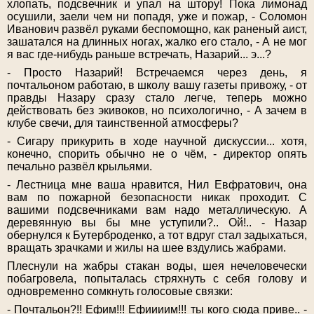
хлопать, подсвечник и упал на штору! Пока лимонад
осушили, заели чем ни попадя, уже и пожар, - Соломон
Иванович развёл руками беспомощно, как раненый аист,
зашатался на длинных ногах, жалко его стало, - А не мог
я вас где-нибудь раньше встречать, Назарий... э...?
- Просто Назарий! Встречаемся через день, я
почтальоном работаю, в школу вашу газеты привожу, - от
правды Назару сразу стало легче, теперь можно
действовать без экивоков, но психологично, - А зачем в
клубе свечи, для таинственной атмосферы?
- Сигару прикурить в ходе научной дискуссии... хотя,
конечно, спорить обычно не о чём, - директор опять
печально развёл крыльями.
- Лестница мне ваша нравится, Нил Евфратович, она
вам по пожарной безопасности никак проходит. С
вашими подсвечниками вам надо металлическую. А
деревянную вы бы мне уступили?.. Ой!.. - Назар
обернулся к Бутерброденко, а тот вдруг стал задыхаться,
вращать зрачками и жилы на шее вздулись жабрами.
Плеснули на жабры стакан воды, шея нечеловечески
побагровела, попыталась стряхнуть с себя голову и
одновременно сомкнуть голосовые связки:
- Почтальон?!! Ефим!!! Ефиииим!!! ты кого сюда приве.. -