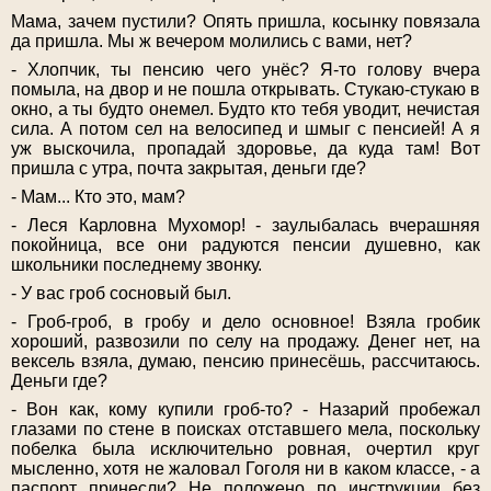
Мама, зачем пустили? Опять пришла, косынку повязала
да пришла. Мы ж вечером молились с вами, нет?
- Хлопчик, ты пенсию чего унёс? Я-то голову вчера
помыла, на двор и не пошла открывать. Стукаю-стукаю в
окно, а ты будто онемел. Будто кто тебя уводит, нечистая
сила. А потом сел на велосипед и шмыг с пенсией! А я
уж выскочила, пропадай здоровье, да куда там! Вот
пришла с утра, почта закрытая, деньги где?
- Мам... Кто это, мам?
- Леся Карловна Мухомор! - заулыбалась вчерашняя
покойница, все они радуются пенсии душевно, как
школьники последнему звонку.
- У вас гроб сосновый был.
- Гроб-гроб, в гробу и дело основное! Взяла гробик
хороший, развозили по селу на продажу. Денег нет, на
вексель взяла, думаю, пенсию принесёшь, рассчитаюсь.
Деньги где?
- Вон как, кому купили гроб-то? - Назарий пробежал
глазами по стене в поисках отставшего мела, поскольку
побелка была исключительно ровная, очертил круг
мысленно, хотя не жаловал Гоголя ни в каком классе, - а
паспорт принесли? Не положено по инструкции без