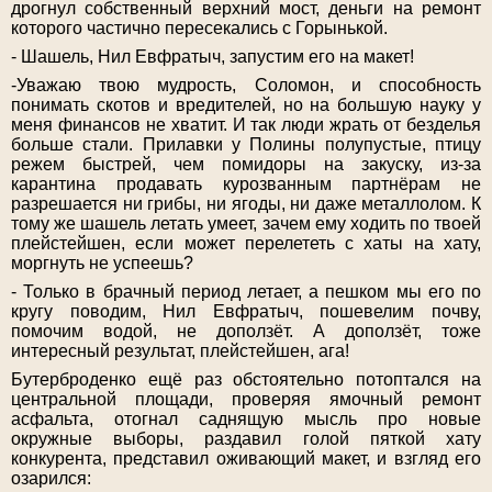
дрогнул собственный верхний мост, деньги на ремонт
которого частично пересекались с Горынькой.
- Шашель, Нил Евфратыч, запустим его на макет!
-Уважаю твою мудрость, Соломон, и способность
понимать скотов и вредителей, но на большую науку у
меня финансов не хватит. И так люди жрать от безделья
больше стали. Прилавки у Полины полупустые, птицу
режем быстрей, чем помидоры на закуску, из-за
карантина продавать курозванным партнёрам не
разрешается ни грибы, ни ягоды, ни даже металлолом. К
тому же шашель летать умеет, зачем ему ходить по твоей
плейстейшен, если может перелететь с хаты на хату,
моргнуть не успеешь?
- Только в брачный период летает, а пешком мы его по
кругу поводим, Нил Евфратыч, пошевелим почву,
помочим водой, не доползёт. А доползёт, тоже
интересный результат, плейстейшен, ага!
Бутерброденко ещё раз обстоятельно потоптался на
центральной площади, проверяя ямочный ремонт
асфальта, отогнал саднящую мысль про новые
окружные выборы, раздавил голой пяткой хату
конкурента, представил оживающий макет, и взгляд его
озарился: