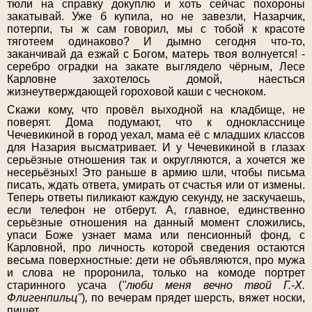
тюли на справку докуплю и хоть сейчас похороны
закатывай. Уже б купила, но не завезли, Назарчик,
потерпи, ты ж сам говорил, мы с тобой к красоте
тяготеем одинаково? И дымно сегодня что-то,
заканчивай да езжай с Богом, матерь твоя волнуется! -
серебро оградки на закате выглядело чёрным, Лесе
Карловне захотелось домой, наесться
жизнеутверждающей гороховой каши с чесноком.
Скажи кому, что провёл выходной на кладбище, не
поверят. Дома подумают, что к однокласснице
Чечевикиной в город уехал, мама её с младших классов
для Назария высматривает. И у Чечевикиной в глазах
серьёзные отношения так и округляются, а хочется же
несерьёзных! Это раньше в армию шли, чтобы письма
писать, ждать ответа, умирать от счастья или от измены.
Теперь ответы пиликают каждую секунду, не заскучаешь,
если телефон не отберут. А, главное, единственно
серьёзные отношения на данный момент сложились,
упаси Боже узнает мама или пенсионный фонд, с
Карловной, про личность которой сведения остаются
весьма поверхностные: дети не объявляются, про мужа
и слова не проронила, только на комоде портрет
старинного усача (
"люби меня вечно твой Г.-Х.
Флигенпильц"
)
,
по вечерам прядет шерсть, вяжет носки,
пишет.