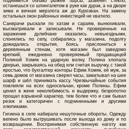
поднимется облако рыжей тырсы, зазвенит стекло,
останешься со шпингалетом в руке как дурак, а на дворе
зима и вечная мерзлота аж до Курозван. На замену
остальных окон районных инвестиций не хватило.
Санврачи рыскали по хатам и сараям, вынюхивали,
высматривали и записывали. Не проверенные на
заражение дулибчане оказались невыездными,
слонялись по селу, собирались у магазина, подолгу
дожидались открытия, боясь прислониться к
деревянным стенам, хотя магазин был заведомо
крепкий, ежедневно проверяемый продавщицей
Полиной Хомяк на ударную волну. Полина хлопала
дверью, закрываясь на обед или считая выручку, с такой
яростью, что бухгалтер конторы Ефим Хомяк, её муж, за
семь домов от магазина сверял часы, заматывал на шее
шарф и шёл принимать кассу. Чрезвычайные события
повлияли на всех односельчан, кроме Полины. Ефим
ценил в жене неколебимость и выдержку, безропотно
прощал взрывной характер, тем более что и сам бывал
резок и категоричен с подчиненными и другими
хлюпиками.
Гигиена в селе набирала нешуточные обороты. Одежду
велено было вытрушивать после выхода из дому и по
возвращении. Воспринимая собственную наготу как