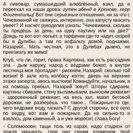
А пивовар, сумасшедший влюблённый, взял, да и
переехал на наши дрова:
гутен абенд в Хренове, херр
Флигенпильц!
Вот они серьёзные отношения, ни за что с
Чечевикиной не свяжусь, интересно, она капусту квасить
умеет? И насчёт рукоделия узнать: "Чечевикина, сколько
ты прядёшь за день, на одну паутину или на две?"
Дождь-то вот-вот польёт, а торфяник где-то чадит, скорей
бы в Дулибы, а там по асфальту домой, поднажми,
Назарий!.. Мать честная, это в Дулибах дымно, не
проезжать же мимо!
Клуб, что ли, горит, права Карловна, как есть рассадник
зла - дым наружу, народ с вёдрами бежит, а внутри
лестница моя пропадает - рискнём, Назарий, сколько той
жизни! В зале хоть колбасу копти, дверь на верхние
этажи заперта, авось выстоим! Командуйте, начальник, я
на помощь прибыл, Назарий зовут! Шторы сдираем,
картины сбиваем, стену выламываем, выносим реквизит
- здоровенный реквизит, на весь зал, макет беговой
дорожки, не разберёшь что такое... Пожарные-то где,
чего ведрами воду таскать? С другой стороны, всё село
по ведру, вот вам и пожарные. Да не сильно-то и
взялось, дом каменный, а и уже моросит, слава Богу!
- Соломоооон, тащи толь из сарая, надо стадион от
дождя укрывать, гори оно синим пламенем твоё