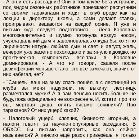
- А он и есть рассадник! Они в том клубе бега устроили,
под видом сезонных работников приезжают распутники
со своими тараканами и ходят в клуб вроде как на
лекции к директору школы, а сами делают ставки,
проигрывают, вешаются на каждой осине. Я уже и
письмо куда следует подготовила, - Леся Карловна
многозначительно и шумно потянула воздух носом,
учуяла дальний дым и заволновалась откуда бы, хотя по
лиричности натуры любила дым и свет, и август, жаль,
вечером уже заметно похолодало и затянуло к дождю, но
практическая компонента всё-таки в Карловне
доминировала, - А что ни говори, сашеля после
дезинфекции меньше стало, это все замечают, значит, от
них набегал, нет?
- "Сашель" ваш на зиму спать пошёл, а с лестницей из
клуба вы меня надурили, не выкинут лестницу,
размечтался мужик! А я вам пенсию носить больше не
буду, пока официально не воскреснете. И, кстати, про что
вы, мёртвая душа, опять письмо сочинили? Про
тараканов? От них ущерб какой?
- Налоговый ущерб, хлопчик, бизнес-то игорный, а
налоги платят за научно-популярные заседания. В
ОБХСС бы письмо направить, как она сейчас
называется? А пенсию ещё разок привезёшь, я только