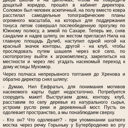
дощатый коридор, прошёл в кабинет директора.
Соломон был человек аскетичный, на полу вместо ковра
расстилал самодельные топографические планы
огромного масштаба, на которых для поддержания
тонуса летом совершал послеобеденную прогулку по
Южному полюсу, а зимой по Сахаре. Теперь же, сняв
сандалии и надев шляпу, он жестом пригласил Нила на
главную площадь Дулиб, наступил одной ногой на
красный значок конторы, другой - на клуб, чтобы
проследовать путем шашеля через всё село, по
скотопрогону выйти к агрокомплексу, закрепиться на
местности и через лес угадать насекомый переход к
дому истицы Мухомор.
Через полчаса непрерывного топтания до Хренова и
обратно директор снял шляпу:
- Думаю, Нил Евфратыч, для понимания мотивов
насекомого карты будет недостаточно. Потребуется
соорудить макет! Выстругаем дома, контору, клуб,
расставим по селу деревья из натурального сырья,
устроим русло реки и деревянный мост. Пусть он
одолевает пространство, а мы понаблюдаем сверху.
- Кто он? Что одолевает? - при упоминании шаткого
мостка через речку Горыньку у Бутерброденко во рту