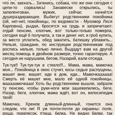
что ли, заехать... Заткнись, собака, что же они сегодня с
цепи-то сорвались! Занавески открылись, ты
запеленгован, мужик, сейчас начнётся
душераздирающее. Выбегут родственники покойника
(ой, нет-нет, покойницы, по ведомости - Мухомор Леся
Карловна), рыдая, бросятся на грудь и запричитают:
отдай пенсию, хлопчик, вот только-только померла,
сегодня ещё б получила, а так и денег нет, и гроб купить,
за место уплатить, обед закатить, батюшку ублажить...
Нельзя, граждане, по инструкции родственникам под
роспись нельзя, только лично. Выдадут вам на другой
месяц помощь в двойном размере, точно гарантирую. А
сегодня не нарушаем, бегом, Назарий, вали отсюда.
Тук-тук!! Тук-тук-тук в стекло!!!... Мама, мама, мамочка
моя... Покойница в окно стучит, косы седые распущены,
машет мне, машет: иди в дом, иди... Мамочкаааааа!
Смерть её машет мне, мало ей одной покойницы,
мааааамочкааа! Хоть бы родственники вышли, забрали
ту пенсию, чтобы руки-ноги мои зашевелились, беги,
Назар, беги, хлопчик, мама ждёт, вот он, велосипедик
твой!
Мамочка, Хренов длинный-длинный, гонится она
следом, что ли! Я уж почти-почти до окраины: поле,
роща, перелесок, птица, белка. Не видно белки, так