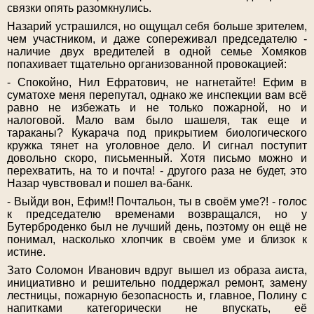
связки опять разомкнулись.
Назарий устрашился, но ощущал себя больше зрителем,
чем участником, и даже сопереживал председателю -
наличие двух вредителей в одной семье Хомяков
попахивает тщательно организованной провокацией:
- Спокойно, Нил Ефратович, не нагнетайте! Ефим в
суматохе меня перепутал, однако же инспекции вам всё
равно не избежать и не только пожарной, но и
налоговой. Мало вам было шашеля, так еще и
тараканы? Кукарача под прикрытием биологического
кружка тянет на уголовное дело. И сигнал поступит
довольно скоро, письменный. Хотя письмо можно и
перехватить, на то и почта! - другого раза не будет, это
Назар чувствовал и пошел ва-банк.
- Выйди вон, Ефим!! Почтальон, ты в своём уме?! - голос
к председателю временами возвращался, но у
Бутерброденко был не лучший день, поэтому он ещё не
понимал, насколько хлопчик в своём уме и близок к
истине.
Зато Соломон Иванович вдруг вышел из образа аиста,
инициативно и решительно поддержал ремонт, замену
лестницы, пожарную безопасность и, главное, Полину с
напитками категорически не впускать, её