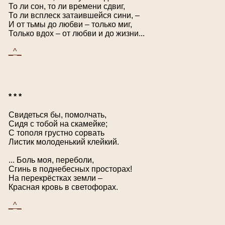
То ли сон, то ли времени сдвиг,
То ли всплеск затаившейся сини, –
И от тьмы до любви – только миг,
Только вдох – от любви и до жизни...
_^_
* * *
Свидеться бы, помолчать,
Сидя с тобой на скамейке;
С тополя грустно сорвать
Листик молоденький клейкий.
... Боль моя, переболи,
Сгинь в поднебесных просторах!
На перекрёстках земли –
Красная кровь в светофорах.
_^_