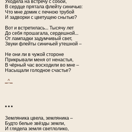
Уходила на встречу с собой,
В сердце прятала флейту синичью:
Что мне домик с печною трубой
И задворки с цветущею снытью?
Вот и встретилась... Тысячу лет
До себя прошагала, сердешной...
От лампадки задумчивый свет,
Звуки флейты синичьей утешной –
Не они ли в чужой стороне
Прикрывали меня от ненастья,
В чёрный час восходили во мне –
Насыщали голодное счастье?
_^_
* * *
Земляника цвела, земляника –
Будто белые звёзды земли,
И глядела земля светлолико,