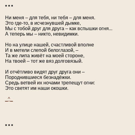
* * *
Ни меня – для тебя, ни тебя – для меня.
Это где-то, в исчезнувшей дымке,
Мы с тобой друг для друга – как вспышки огня...
А теперь мы – никто, невидимки.
Но на улице нашей, счастливой вполне
И в метели слепой белоглазой, –
Та же липа живёт на моей стороне,
На твоей – тот же вяз долговязый.
И отчётливо видят друг друга они –
Породнившиеся безнадёжки.
Средь ветвей их ночами трепещут огни:
Это светят им наши окошки.
_^_
* * *