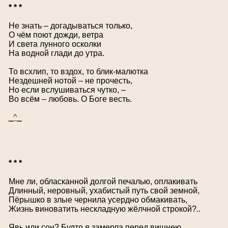
* * *
Не знать – догадываться только,
О чём поют дожди, ветра
И света лунного осколки
На водной глади до утра.
То всхлип, то вздох, то блик-малютка
Нездешней нотой – не прочесть,
Но если вслушиваться чутко, –
Во всём – любовь. О Боге весть.
_^_
* * *
Мне ли, обласканной долгой печалью, оплакивать
Длинный, неровный, ухабистый путь свой земной,
Пёрышко в злые чернила усердно обмакивать,
Жизнь виноватить нескладную жёлчной строкой?..
Явь или сон? Будто я замерла перед вишнею,