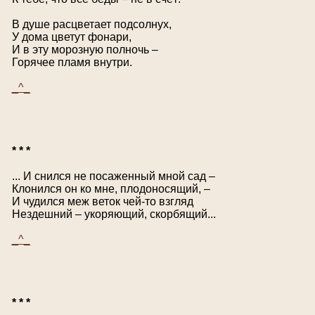
В душе расцветает подсолнух,
У дома цветут фонари,
И в эту морозную полночь –
Горячее пламя внутри.
_^_
* * *
... И снился не посаженный мной сад –
Клонился он ко мне, плодоносящий, –
И чудился меж веток чей-то взгляд
Нездешний – укоряющий, скорбящий...
_^_
* * *