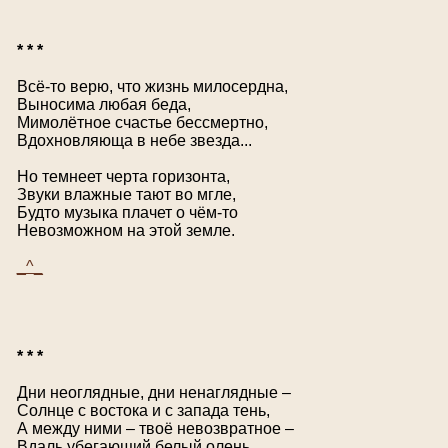
* * *
Всё-то верю, что жизнь милосердна,
Выносима любая беда,
Мимолётное счастье бессмертно,
Вдохновляюща в небе звезда...
Но темнеет черта горизонта,
Звуки влажные тают во мгле,
Будто музыка плачет о чём-то
Невозможном на этой земле.
_^_
* * *
Дни неоглядные, дни ненаглядные –
Солнце с востока и с запада тень,
А между ними – твоё невозвратное –
Вдаль убегающий белый олень