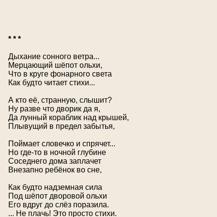
* * *
Дыхание сонного ветра...
Мерцающий шёпот ольхи,
Что в круге фонарного света
Как будто читает стихи...
А кто её, странную, слышит?
Ну разве что дворик да я,
Да лунный кораблик над крышей,
Плывущий в предел забытья,
Поймает словечко и спрячет...
Но где-то в ночной глубине
Соседнего дома заплачет
Внезапно ребёнок во сне,
Как будто надземная сила
Под шёпот дворовой ольхи
Его вдруг до слёз поразила.
... Не плачь! Это просто стихи.