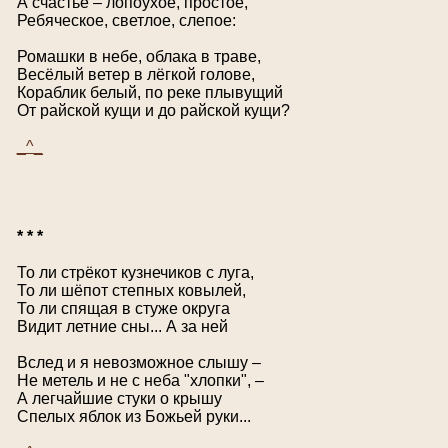
А счастье – лопоухое, простое,
Ребяческое, светлое, слепое:
Ромашки в небе, облака в траве,
Весёлый ветер в лёгкой голове,
Кораблик белый, по реке плывущий
От райской кущи и до райской кущи?
_^_
* * *
То ли стрёкот кузнечиков с луга,
То ли шёпот степных ковылей,
То ли спящая в стуже округа
Видит летние сны... А за ней
Вслед и я невозможное слышу –
Не метель и не с неба "хлопки", –
А легчайшие стуки о крышу
Спелых яблок из Божьей руки...