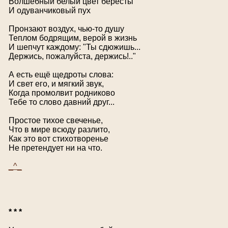
Волшебный белый цвет берёсты
И одуванчиковый пух
Пронзают воздух, чью-то душу
Теплом бодрящим, верой в жизнь
И шепчут каждому: "Ты сдюжишь...
Держись, пожалуйста, держись!.."
А есть ещё щедроты слова:
И свет его, и мягкий звук,
Когда промолвит родниково
Тебе то слово давний друг...
Простое тихое свеченье,
Что в мире всюду разлито,
Как это вот стихотворенье
Не претендует ни на что.
_^_
* * *