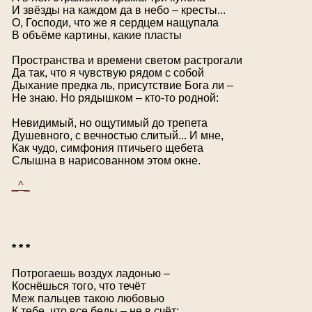
И звёзды на каждом да в небо – кресты...
О, Господи, что же я сердцем нащупала
В объёме картины, какие пласты
Пространства и времени светом растрогали
Да так, что я чувствую рядом с собой
Дыхание предка ль, присутствие Бога ли –
Не знаю. Но рядышком – кто-то родной:
Невидимый, но ощутимый до трепета
Душевного, с вечностью слитый... И мне,
Как чудо, симфония птичьего щебета
Слышна в нарисованном этом окне.
_^_
* * *
Потрогаешь воздух ладонью –
Коснёшься того, что течёт
Меж пальцев такою любовью
К тебе, что все беды – не в счёт: