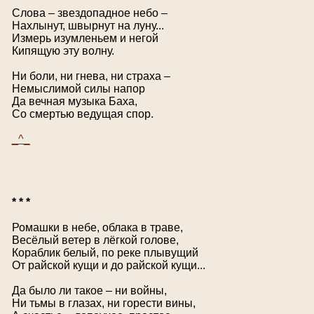
Слова – звездопадное небо –
Нахлынут, швырнут на луну...
Измерь изумленьем и негой
Кипящую эту волну.
Ни боли, ни гнева, ни страха –
Немыслимой силы напор
Да вечная музыка Баха,
Со смертью ведущая спор.
_^_
* * *
Ромашки в небе, облака в траве,
Весёлый ветер в лёгкой голове,
Кораблик белый, по реке плывущий
От райской кущи и до райской кущи...
Да было ли такое – ни войны,
Ни тьмы в глазах, ни горести вины,