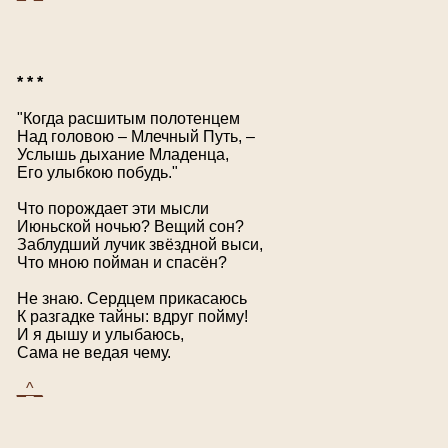
* * *
"Когда расшитым полотенцем
Над головою – Млечный Путь, –
Услышь дыхание Младенца,
Его улыбкою побудь."
Что порождает эти мысли
Июньской ночью? Вещий сон?
Заблудший лучик звёздной выси,
Что мною пойман и спасён?
Не знаю. Сердцем прикасаюсь
К разгадке тайны: вдруг пойму!
И я дышу и улыбаюсь,
Сама не ведая чему.
_^_