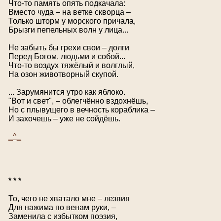
Что-то память опять подкачала:
Вместо чуда – на ветке скворца –
Только шторм у морского причала,
Брызги пепельных волн у лица...
Не забыть бы грехи свои – долги
Перед Богом, людьми и собой...
Что-то воздух тяжёлый и волглый,
На озон животворный скупой.
... Зарумянится утро как яблоко.
"Вот и свет", – облегчённо вздохнёшь,
Но с плывущего в вечность кораблика –
И захочешь – уже не сойдёшь.
_^_
* * *
То, чего не хватало мне – лезвия
Для нажима по венам руки, –
Заменила с избытком поэзия,