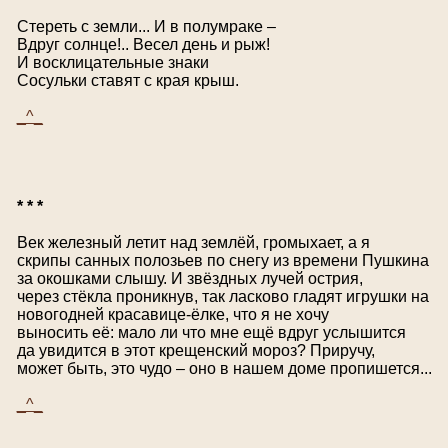
Стереть с земли... И в полумраке –
Вдруг солнце!.. Весел день и рыж!
И восклицательные знаки
Сосульки ставят с края крыш.
_^_
* * *
Век железный летит над землёй, громыхает, а я
скрипы санных полозьев по снегу из времени Пушкина
за окошками слышу. И звёздных лучей острия,
через стёкла проникнув, так ласково гладят игрушки на
новогодней красавице-ёлке, что я не хочу
выносить её: мало ли что мне ещё вдруг услышится
да увидится в этот крещенский мороз? Приручу,
может быть, это чудо – оно в нашем доме пропишется...
_^_