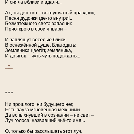
И сияла вблизи и вдали...
Ах, ты детство – веснушчатый праздник,
Песня дудочки где-то внутри!..
Безмятежного света запасник
Приоткрою в свои январи –
И запляшут весёлые блики
В оснежённой душе. Благодать:
Земляника цветёт, земляника,
И до ягод – чуть-чуть подождать...
_^_
* * *
Ни прошлого, ни будущего нет,
Есть пауза мгновенная меж ними
Да вспыхнувший в сознании – не свет –
Луч голоса, назвавший чьё-то имя...
О, только бы расслышать этот луч,