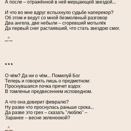
А после – отражённой в ней мерцающей звездой...
И что во мне вдруг вспыхнуло судьбе наперекор?
Об этом и ведут со мной безмолвный разговор
Два ангела, две небыли – сгоревший мотылёк
Да первый снег растаявший, что стать звездою смог.
_^_
* * *
О чём? Да ни о чём... Помилуй Бог
Теперь и говорить лишь о предметном:
Проснувшаяся почка прячет вздох
В томленье предвесеннем исповедном.
А что она доверит февралю?
Ну разве что проснулась раньше срока...
Да разве это грех – сказать "люблю" –
Заранее – весне зеленоокой?
_^_