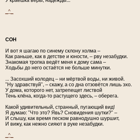
У краешка веры, надежды...
_^_
С
ОН
И вот я шагаю по синему склону холма –
Как раньше, как в детстве и юности, – рву незабудки.
Знакомая тропка ведёт меня к дому сама –
Ходьбы до него остаётся не больше минутки.
... Засохший колодец – ни мёртвой воды, ни живой.
"Ну здравствуй", – скажу, а со дна отзовётся лишь эхо.
У дома, которого нет, затрепещет листвой
Тень клёна, когда-то растущего здесь, – оберега.
Какой удивительный, странный, пугающий вид!
Я думаю: "Что это? Явь? Сновидения шутки?" –
И слышу, как время песком равнодушно шуршит,
И вижу, как нежно сияют в руке незабудки.
_^_