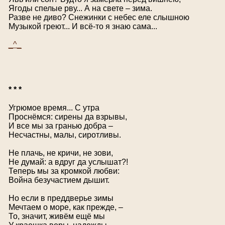
Ягоды спелые рву... А на свете – зима.
Разве не диво? Снежинки с небес еле слышною
Музыкой греют... И всё-то я знаю сама...
_^_
* * *
Угрюмое время... С утра
Проснёмся: сирены да взрывы,
И все мы за гранью добра –
Несчастны, малы, сиротливы.
Не плачь, не кричи, не зови,
Не думай: а вдруг да услышат?!
Теперь мы за кромкой любви:
Война безучастием дышит.
Но если в преддверье зимы
Мечтаем о море, как прежде, –
То, значит, живём ещё мы