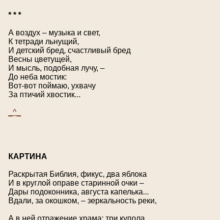
* * *
А воздух – музыка и свет,
К тетради льнущий,
И детский бред, счастливый бред
Весны цветущей,
И мысль, подобная лучу, –
До неба мостик:
Вот-вот поймаю, ухвачу
За птичий хвостик...
_^_
К
АРТИНА
Раскрытая Библия, фикус, два яблока
И в круглой оправе старинной очки –
Дары подоконника, августа капелька...
Вдали, за окошком, – зеркальность реки,
А в ней отражение храма: три купола