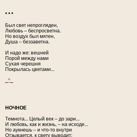
* * *
Был свет непрогляден,
Любовь – беспросветна.
Но воздух был мятен,
Душа – беззаветна.
И надо же: вешней
Порой между нами
Сухая черешня
Покрылась цветами...
_^_
Н
ОЧНОЕ
Темнота... Целый век – до зари...
И любовь, как и жизнь, – на исходе...
Но аукнешь – и что-то внутри
Отзывается, к свету выводит: