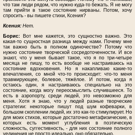
что там люди рядом, что нужно куда-то бежать. Я не могу
там прийти в такое состояние нирваны. Потом, хочу
спросить - вы пишете стихи, Ксения?
Ксения:
Нет.
Борис:
Вот мне кажется, это сущностно важно. Это
какая-то сущностная разница между нами. Почему мне
так важно быть в полном одиночестве? Потому что
нужно состояние творческой сосредоточенности. И все
знают, что у меня бывает такое, что я по три-четыре
месяца не пишу, то есть вообще не настраиваюсь на
состояние вдохновения. Но я накапливаю какие-то
впечатления, со мной что-то происходит: что-то меня
травмирующее, болевое, тяжёлое. И потом, когда я
остаюсь один, я настраиваюсь специально на это
состояние, когда могу переосмыслить случившееся. То
есть в аэропорту, среди людей, это невозможно для
меня. Хотя я знаю, что у людей разные творческие
стратегии: некоторые пишут под шум кофеварки, в
большом скоплении людей, их это как-то стимулирует. Но
для моих стихов, которые достаточно метафизические, в
которых есть момент углубления в поэтическую
сложность, суггестивность, - для них состояние полного
уединения не просто идеально, оно обязательно.