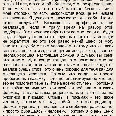
отзыв. И все, кто со мной общается, это прекрасно знают.
Я не могу сказать, что это абсолютное бескорыстие с
моей стороны, то есть бескорыстия вообще не бывает
как такового. Я делаю это, разумеется, для себя. Что я с
этого получаю? Возможность профессиональной
реализации, если я трачу время на разбор этой
подборки. Этот человек обратится ко мне, если он будет
когда-нибудь участвовать в крупном проекте, - а может, и
не обратится, но это всё равно некий шанс. Я могу
завязать дружбу с этим человеком, потому что из таких
вот случайных эпизодов общения иногда складывается
иногда хорошая, настоящая дружба; я думаю, вы сами
это знаете. И, в конце концов, это помогает мне не
расслабляться, помогает держать ум в тонусе. Когда ты
анализируешь стихи, это очень хорошо для тебя как для
мыслящего человека. Потому что когда ты просто
пробегаешь глазами, - это не анализирующее чтение,
это не помогает тебе выйти на новую ступень. Поэтому я
так люблю заниматься критикой - и всё равно, в каких
формах, в журнальных рецензиях или в отзывах на
рукописи в письмах. Отзывы в письмах - это даже
честнее, потому что над тобой не стоит редактор,
формат журнала; ты делаешь это свободно, раскованно,
- просто обращаясь к человеку. Поэтому я очень ценю
такую возможность - и всё-таки хочется это назвать