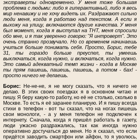
экстраверты одновременно. У меня тоже большая
проблема с людьми: либо я гиперактивный, либо я весь
мир ненавижу и не хочу видеть их. Раздражают сильно
люди меня, когда я работаю над текстом. А если я
выхожу на улицу, включаются другие качества. У меня
был момент, когда я выступал на ТНТ, меня спросили
обо мне, и я так уверенно говорю: "Я интроверт". Это
очень странно прозвучало. Но со временем начинаешь
учиться больше понимать себя. Просто, Борис, тебе
31, ты гораздо больше преуспел, ты умеешь
выключаться, когда нужно, и включаться, когда нужно.
Это самый адекватный темп жизни - когда в Москве
ты прям пашешь, пашешь, пашешь, а потом - бах!
-
просто ничего не делаешь.
Борис:
Не-не-не, я не могу сказать, что я ничего не
делаю. В этих своих поездках я в основном читаю и
пишу. Я беру какую-то работу, но её не столько, сколько в
Москве. То есть я её заранее планирую. И я пишу всегда
стихи в телефон - вот ты сказал, что на ногах пишешь
свои монологи, - а у меня телефон не подключен к
интернету. Сначала, когда я пришёл работать в газету,
люди ужасно раздражались, так как иногда нужно
оперативно достучаться до меня. Но я сказал, что если
придётся заводить смартфон или айфон, то я уволюсь,