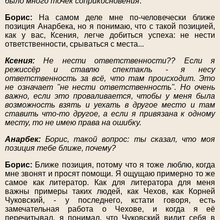
было много точек соприкосновения
.
Борис:
На самом деле мне по-человечески ближе
позиция Анарбека, но я понимаю, что с такой позицией,
как у вас, Ксения, легче добиться успеха: не нести
ответственности, срываться с места...
Ксения:
Не нести ответственности?? Если я
режиссёр и ставлю спектакль - я несу
ответственность за всё, что там происходит. Это
не означает "не нести ответственность". Но очень
важно, если это проваливается, чтобы у меня была
возможность взять и уехать в другое место и там
ставить что-то другое, а если я привязана к одному
месту, то не имею права на ошибку.
Анарбек:
Борис, такой вопрос: ты сказал, что моя
позиция тебе ближе, почему?
Борис:
Ближе позиция, потому что я тоже люблю, когда
мне звонят и просят помощи. Я ощущаю примерно то же
самое как литератор. Как для литератора для меня
важны примеры таких людей, как Чехов, как Корней
Чуковский, - у последнего, кстати говоря, есть
замечательная работа о Чехове, и когда я её
перечитывал, я понимал, что Чуковский видит себя в