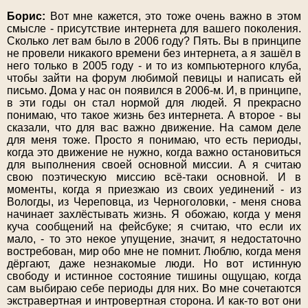
Борис:
Вот мне кажется, это тоже очень важно в этом
смысле - присутствие интернета для вашего поколения.
Сколько лет вам было в 2006 году? Пять. Вы в принципе
не провели никакого времени без интернета, а я зашёл в
него только в 2005 году - и то из компьютерного клуба,
чтобы зайти на форум любимой певицы и написать ей
письмо. Дома у нас он появился в 2006-м. И, в принципе,
в эти годы он стал нормой для людей. Я прекрасно
понимаю, что такое жизнь без интернета. А второе - вы
сказали, что для вас важно движение. На самом деле
для меня тоже. Просто я понимаю, что есть периоды,
когда это движение не нужно, когда важно остановиться
для выполнения своей основной миссии. А я считаю
свою поэтическую миссию всё-таки основной. И в
моменты, когда я приезжаю из своих уединений - из
Вологды, из Череповца, из Черноголовки, - меня снова
начинает захлёстывать жизнь. Я обожаю, когда у меня
куча сообщений на фейсбуке; я считаю, что если их
мало, - то это некое упущение, значит, я недостаточно
востребован, мир обо мне не помнит. Люблю, когда меня
дёргают, даже незнакомые люди. Но вот истинную
свободу и истинное состояние тишины ощущаю, когда
сам выбираю себе периоды для них. Во мне сочетаются
экстравертная и интровертная сторона. И как-то вот они