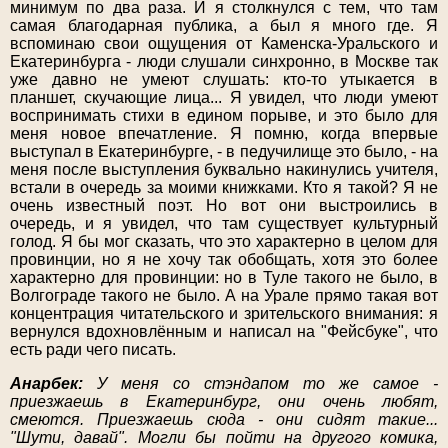
минимум по два раза. И я столкнулся с тем, что там
самая благодарная публика, а был я много где. Я
вспоминаю свои ощущения от Каменска-Уральского и
Екатеринбурга - люди слушали синхронно, в Москве так
уже давно не умеют слушать: кто-то утыкается в
планшет, скучающие лица... Я увидел, что люди умеют
воспринимать стихи в едином порыве, и это было для
меня новое впечатление. Я помню, когда впервые
выступал в Екатеринбурге, - в педучилище это было, - на
меня после выступления буквально накинулись учителя,
встали в очередь за моими книжками. Кто я такой? Я не
очень известный поэт. Но вот они выстроились в
очередь, и я увидел, что там существует культурный
голод. Я бы мог сказать, что это характерно в целом для
провинции, но я не хочу так обобщать, хотя это более
характерно для провинции: но в Туле такого не было, в
Волгограде такого не было. А на Урале прямо такая вот
концентрация читательского и зрительского внимания: я
вернулся вдохновлённым и написал на "Фейсбуке", что
есть ради чего писать.
Анарбек:
У меня со стэндапом то же самое -
приезжаешь в Екатеринбург, они очень любят,
смеются. Приезжаешь сюда - они сидят такие...
"Шути, давай". Могли бы пойти на другого комика,