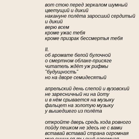
вот стою перед зеркалом шумный
цветущий и дикий
накануне полёта заросший сердитый
и дикий
верю всем
кроме ужас тебя
кроме призрак бессмертья тебя
II.
об аромате белой булочной
о смертном облаке-присяге
читатель ждёт уж рифмы
"будущность"
но на дворе семидесятый
апрельский день слепой и вузовский
не заресничный ни на йоту
и в нём срывается на музыку
фальцет на золотую музыку
у вышедшего из полёта
откройте дверь средь хода ровного
пойду пешком не здесь не с вами
вставай вставай страна огромная
мне снишься ты ещё огромная