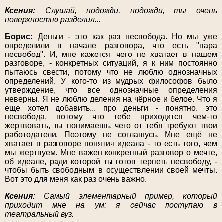
Ксения:
Слушай, подожди, подожди, ты очень
поверхностно разделил...
Борис:
Деньги - это как раз несвобода. Но мы уже
определили в начале разговора, что есть "пара
несвобод". И, мне кажется, чего не хватает в нашем
разговоре, - конкретных ситуаций, я к ним постоянно
пытаюсь свести, потому что не люблю однозначных
определений. У кого-то из мудрых философов было
утверждение, что все однозначные определения
неверны. Я не люблю деления на чёрное и белое. Что я
еще хотел добавить... про деньги - понятно, это
несвобода, потому что тебе приходится чем-то
жертвовать, ты понимаешь, чего от тебя требуют твои
работодатели. Поэтому не соглашусь. Мне ещё не
хватает в разговоре понятия идеала - то есть того, чем
мы жертвуем. Мне важен конкретный разговор о мечте,
об идеале, ради которой ты готов терпеть несвободу, -
чтобы быть свободным в осуществлении своей мечты.
Вот это для меня как раз очень важно.
Ксения:
Самый элементарный пример, который
приходит мне на ум: я сейчас поступаю в
театральный вуз.