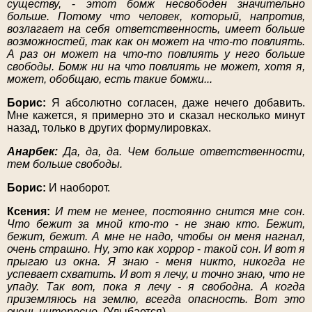
существу,
-
этот бомж несвободен значительно
больше. Потому что человек, который, напротив,
возлагает на себя ответственность, имеет больше
возможностей, так как он может на что-то повлиять.
А раз он может на что-то повлиять у него больше
свободы. Бомж ни на что повлиять не может, хотя я,
может, обобщаю, есть такие бомжи...
Борис:
Я абсолютно согласен, даже нечего добавить.
Мне кажется, я примерно это и сказал несколько минут
назад, только в других формулировках.
Анарбек:
Да, да, да. Чем больше ответственности,
тем больше свободы.
Борис:
И наоборот.
Ксения:
И тем не менее, постоянно снится мне сон.
Что бежит за мной кто-то - не знаю кто. Бежит,
бежит, бежит. А мне не надо, чтобы он меня нагнал,
очень страшно. Ну, это как хоррор
-
такой сон. И вот я
прыгаю из окна. Я знаю
-
меня никто, никогда не
успевает схватить. И вот я лечу, и точно знаю, что не
упаду. Так вот, пока я лечу - я свободна. А когда
приземляюсь на землю, всегда опасность. Вот это
очень интересно.
(Улыбается).