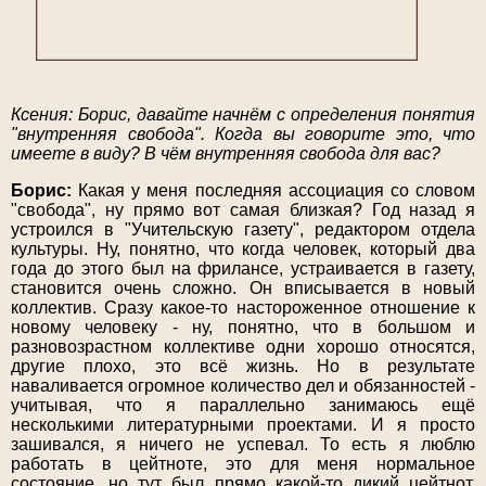
Ксения: Борис, давайте начнём с определения понятия
"внутренняя свобода". Когда вы говорите это, что
имеете в виду? В чём внутренняя свобода для вас?
Борис:
Какая у меня последняя ассоциация со словом
"свобода", ну прямо вот самая близкая? Год назад я
устроился в "Учительскую газету", редактором отдела
культуры. Ну, понятно, что когда человек, который два
года до этого был на фрилансе, устраивается в газету,
становится очень сложно. Он вписывается в новый
коллектив. Сразу какое-то настороженное отношение к
новому человеку - ну, понятно, что в большом и
разновозрастном коллективе одни хорошо относятся,
другие плохо, это всё жизнь. Но в результате
наваливается огромное количество дел и обязанностей -
учитывая, что я параллельно занимаюсь ещё
несколькими литературными проектами. И я просто
зашивался, я ничего не успевал. То есть я люблю
работать в цейтноте, это для меня нормальное
состояние, но тут был прямо какой-то дикий цейтнот,