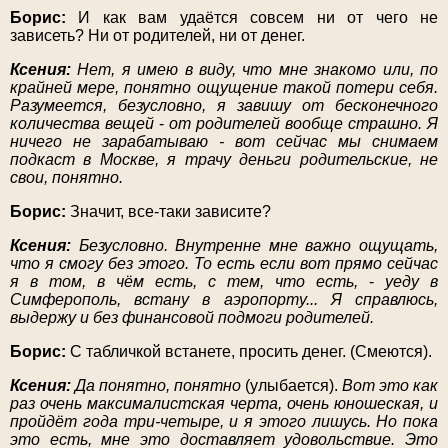
Борис:
И как вам удаётся совсем ни от чего не
зависеть? Ни от родителей, ни от денег.
Ксения:
Нет, я имею в виду, что мне знакомо или, по
крайней мере, понятно ощущение такой потери себя.
Разумеется, безусловно, я завишу от бесконечного
количества вещей
-
от родителей вообще страшно. Я
ничего не зарабатываю - вот сейчас мы снимаем
подкаст в Москве, я трачу деньги родительские, не
свои, понятно.
Борис:
Значит, все-таки зависите?
Ксения:
Безусловно. Внутренне мне важно ощущать,
что я смогу без этого. То есть если вот прямо сейчас
я в том, в чём есть, с тем, что есть,
-
уеду в
Симферополь, встану в аэропорту... Я справлюсь,
выдержу и без финансовой подмоги родителей.
Борис:
С табличкой встанете, просить денег. (Смеются).
Ксения:
Да понятно, понятно
(улыбается).
Вот это как
раз очень максималистская черта, очень юношеская, и
пройдёт года три-четыре, и я этого лишусь. Но пока
это есть, мне это доставляет удовольствие. Это