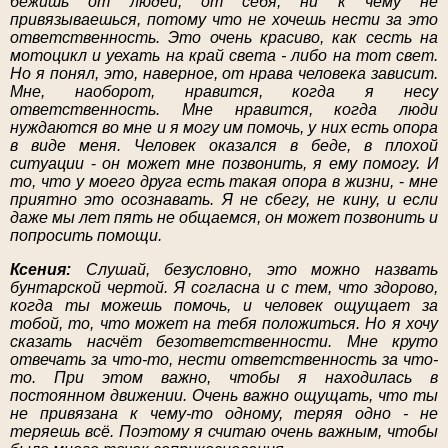
бежишь от людей, от себя, ни к чему не
привязываешься, потому что не хочешь нести за это
ответственность. Это очень красиво, как сесть на
мотоцикл и уехать на край света - либо на тот свет.
Но я понял, это, наверное, от нрава человека зависит.
Мне, наоборот, нравится, когда я несу
ответственность. Мне нравится, когда люди
нуждаются во мне и я могу им помочь, у них есть опора
в виде меня. Человек оказался в беде, в плохой
ситуации
-
он может мне позвонить, я ему помогу. И
то, что у моего друга есть такая опора в жизни,
-
мне
приятно это осознавать. Я не сбегу, не кину, и если
даже мы лет пять не общаемся, он может позвонить и
попросить помощи.
Ксения:
Слушай, безусловно, это можно назвать
бунтарской чертой. Я согласна и с тем, что здорово,
когда ты можешь помочь, и человек ощущает за
тобой, то, что может на тебя положиться. Но я хочу
сказать насчёт безответственности. Мне круто
отвечать за что-то, нести ответственность за что-
то. При этом важно, чтобы я находилась в
постоянном движении. Очень важно ощущать, что ты
не привязана к чему-то одному, теряя одно - не
теряешь всё. Поэтому я считаю очень важным, чтобы