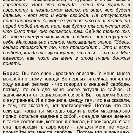
аэропорту. Вот эта секунда, когда ты куришь в
аэропорту, в незнакомом месте, не зная, что будет
дальше, - вот это и есть свобода
.
Не отсутствие
привязанностей. А скорее чувство, что ни за тобой, ни
перед тобой ничего нет: как будто ты отпустил всё,
что было там, оно осталось там. Сейчас только ты.
Из этого следует моя мысль: свобода - это ощущение
себя. Максимально полное, максимально ясное. "Здесь,
сейчас происходит то, что происходит". Это и есть
свобода, когда ты чувствуешь, что ты
-
это ты. Мне
кажется, как поэт вы меня в этом плане должны
понять.
Борис:
Вы всё очень красиво описали. У меня много
мыслей по этому поводу. Во-первых, я сейчас понял по
ходу вашей реплики - что говорил о внешней свободе,
потому что она для меня более актуальна сейчас. О
зависимости от социальных связей. Вы говорили более
о внутренней. И в принципе, между тем, что вы сказали,
и тем, что сказал я, нет противоречий. Потому что эта
секунда, когда ты можешь ощутить себя максимально
полно, остаться наедине с собой, - она для меня именно
в таком состоянии, которое я описал, и происходит. У вас
она происходит в аэропорту - там для меня не может
произойти эта минута свободы. Потому что я понимаю,