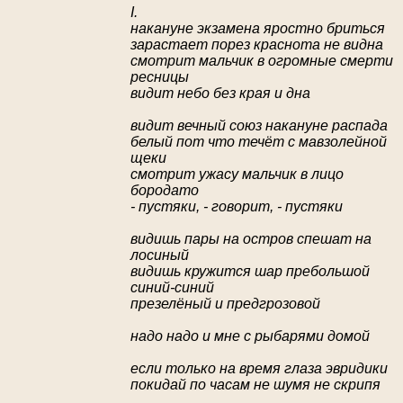
I.
накануне экзамена яростно бриться
зарастает порез краснота не видна
смотрит мальчик в огромные смерти
ресницы
видит небо без края и дна
видит вечный союз накануне распада
белый пот что течёт с мавзолейной
щеки
смотрит ужасу мальчик в лицо
бородато
- пустяки, - говорит, - пустяки
видишь пары на остров спешат на
лосиный
видишь кружится шар пребольшой
синий-синий
презелёный и предгрозовой
надо надо и мне с рыбарями домой
если только на время глаза эвридики
покидай по часам не шумя не скрипя