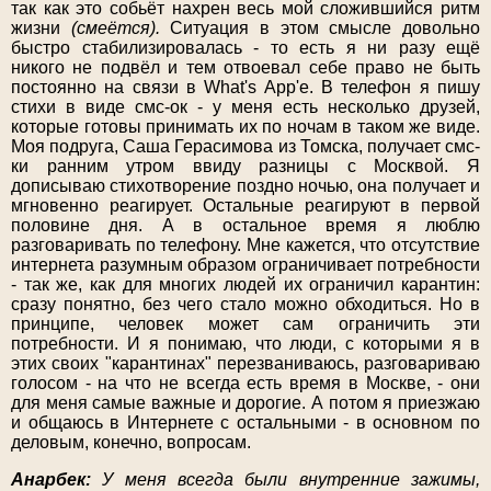
так как это собьёт нахрен весь мой сложившийся ритм
жизни
(смеётся).
Ситуация в этом смысле довольно
быстро стабилизировалась - то есть я ни разу ещё
никого не подвёл и тем отвоевал себе право не быть
постоянно на связи в What's App'e. В телефон я пишу
стихи в виде смс-ок - у меня есть несколько друзей,
которые готовы принимать их по ночам в таком же виде.
Моя подруга, Саша Герасимова из Томска, получает смс-
ки ранним утром ввиду разницы с Москвой. Я
дописываю стихотворение поздно ночью, она получает и
мгновенно реагирует. Остальные реагируют в первой
половине дня. А в остальное время я люблю
разговаривать по телефону. Мне кажется, что отсутствие
интернета разумным образом ограничивает потребности
- так же, как для многих людей их ограничил карантин:
сразу понятно, без чего стало можно обходиться. Но в
принципе, человек может сам ограничить эти
потребности. И я понимаю, что люди, с которыми я в
этих своих "карантинах" перезваниваюсь, разговариваю
голосом - на что не всегда есть время в Москве, - они
для меня самые важные и дорогие. А потом я приезжаю
и общаюсь в Интернете с остальными - в основном по
деловым, конечно, вопросам.
Анарбек:
У меня всегда были внутренние зажимы,