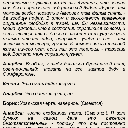
неописуемое чувство, когда ты думаешь, что сейчас
что бы ни произошло, всё равно всё будет здорово: ты
можешь везде: поехать в Америку, там фильм снять, -
да вообще пофиг. В этом и заключается временное
ощущение свободы: в твоей как бы независимости,
когда думаешь, что в состоянии справиться со всем, и
есть альтернатива. А если в твоей жизни существует
только что-то одно, например, учеба и всё
-
ты
зависим от мастера, группы. И помимо этого в твоей
жизни ничего нет, если ты это теряешь - теряешь
всё. Вот это меня страшно пугает.
Анарбек:
Вообще, у тебя довольно бунтарский нрав,
рок-н-ролльный: плевать на всё, завтра буду в
Симферополе
.
Ксения:
Это очень даёт энергии.
Анарбек
: Это даёт энергии, но...
Борис:
Уральская черта, наверное. (Смеются).
Анарбек:
Чисто екэбэшная тема.
(Смеются).
Я вот
думаю: на самом деле это кажется
безответственным - потому что ты постоянно