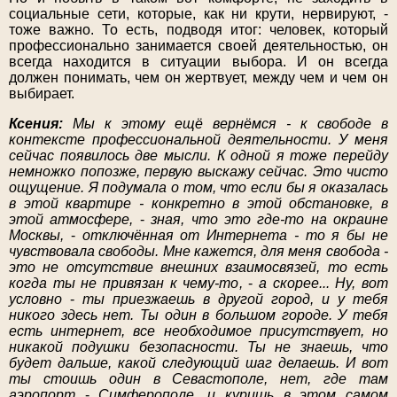
социальные сети, которые, как ни крути, нервируют, -
тоже важно. То есть, подводя итог: человек, который
профессионально занимается своей деятельностью, он
всегда находится в ситуации выбора. И он всегда
должен понимать, чем он жертвует, между чем и чем он
выбирает.
Ксения:
Мы к этому ещё вернёмся - к свободе в
контексте профессиональной деятельности. У меня
сейчас появилось две мысли. К одной я тоже перейду
немножко попозже, первую выскажу сейчас. Это чисто
ощущение. Я подумала о том, что если бы я оказалась
в этой квартире - конкретно в этой обстановке, в
этой атмосфере,
-
зная, что это где-то на окраине
Москвы,
-
отключённая от Интернета - то я бы не
чувствовала свободы. Мне кажется, для меня свобода -
это не отсутствие внешних взаимосвязей, то есть
когда ты не привязан к чему-то,
-
а скорее... Ну, вот
условно
-
ты приезжаешь в другой город, и у тебя
никого здесь нет. Ты один в большом городе. У тебя
есть интернет, все необходимое присутствует, но
никакой подушки безопасности. Ты не знаешь, что
будет дальше, какой следующий шаг делаешь. И вот
ты стоишь один в Севастополе, нет, где там
аэропорт
-
Симферополе, и куришь в этом самом