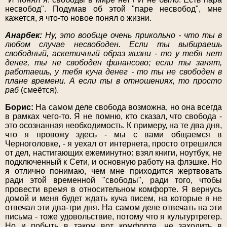
несвобод". Подумав об этой "паре несвобод", мне
кажется, я что-то новое понял о жизни.
Анарбек:
Ну, это вообще очень прикольно - что ты в
любом случае несвободен. Если ты выбираешь
свободный, аскетичный образ жизни - то у тебя нет
денег, ты не свободен финансово; если ты занят,
работаешь, у тебя куча денег - то ты не свободен в
плане времени. А если ты в отношениях, то просто
раб
(смеётся).
Борис:
На самом деле свобода возможна, но она всегда
в рамках чего-то. Я не помню, кто сказал, что свобода -
это осознанная необходимость. К примеру, на те два дня,
что я провожу здесь - мы с вами общаемся в
Черноголовке, - я уехал от интернета, просто отрешился
от дел, настигающих ежеминутно: взял книги, ноутбук, не
подключенный к Сети, и основную работу на флэшке. Но
я отлично понимаю, чем мне приходится жертвовать
ради этой временной "свободы", ради того, чтобы
провести время в относительном комфорте. Я вернусь
домой и меня будет ждать куча писем, на которые я не
отвечал эти два-три дня. На самом деле отвечать на эти
письма - тоже удовольствие, потому что я культуртрегер.
Но и побыть в таком вот комфорте, не заходить в