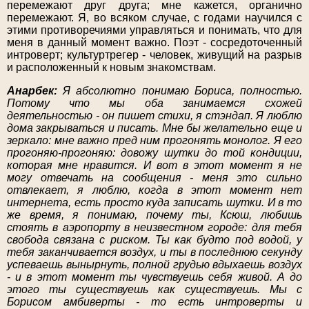
перемежают друг друга; мне кажется, органично
перемежают. Я, во всяком случае, с годами научился с
этими противоречиями управляться и понимать, что для
меня в данный момент важно. Поэт - сосредоточенный
интроверт; культуртрегер - человек, живущий на разрыв
и расположенный к новым знакомствам.
Анарбек:
Я абсолютно понимаю Бориса, полностью.
Потому что мы оба занимаемся схожей
деятельностью - он пишет стихи, я стэндап. Я люблю
дома закрываться и писать. Мне бы желательно еще и
зеркало: мне важно пред ним прогонять монолог. Я его
прогоняю-прогоняю: довожу шутки до той кондиции,
которая мне нравится. И вот в этот момент я не
могу отвечать на сообщения - меня это сильно
отвлекает, я люблю, когда в этот момент нет
интернета, есть просто куда записать шутки. И в то
же время, я понимаю, почему ты, Ксюш, любишь
стоять в аэропорту в неизвестном городе: для тебя
свобода связана с риском. Ты как будто под водой, у
тебя заканчивается воздух, и ты в последнюю секунду
успеваешь вынырнуть, полной грудью вдыхаешь воздух
- и в этот момент ты чувствуешь себя живой. А до
этого ты существуешь как существуешь. Мы с
Борисом амбиверты - то есть интроверты и