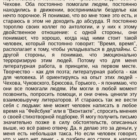
Чехове. Оба постоянно помогали людям, постоянно
находились в движении, воспринимали безделье как
нечто порочное. Я понимаю, что во мне тоже это есть, и
стараюсь в этом не доходить до абсурда. Я постоянно
тороплю своих коллег по антологии, и у них к этому
двойственное отношение: с одной стороны, они
понимают, что хорошо, когда над ними стоит такой
человек, который постоянно говорит: "Время, время",
располагает к тому, чтобы укладываться в дедлайны. С
другой стороны, я понимаю, что эмоционально
терроризирую этим людей. Потому что для меня
литературная работа, в принципе, на первом месте.
Творчество - как для поэта; литературная работа - как
для человека. И ориентируясь на опыт этих людей -
Чехова, Чуковского, Брюсова, Горького, - я понимаю, что
они все помогали людям. Им могли в любой момент
позвонить, попросить помощи, и они очень ценили эту
взаимовыручку литераторов. И стараюсь так же вести
себя с людьми: мне может человек написать в любое
время на "Фейсбуке" или в "Вконтакте", спросить мнения
о своей стихотворной подборке. Я могу получить письмо
значительно позже в силу обстоятельств, описанных
выше, но всё равно отвечу. Да, я делаю это за деньги, у
меня есть небольшая такса. Но если человек говорит,
что у него нет денег, - я разберу его стихи, я напишу