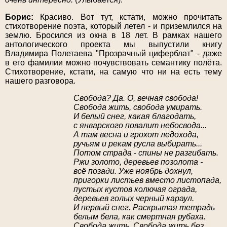
Борис:
Красиво. Вот тут, кстати, можно прочитать
стихотворение поэта, который летел - и приземлился на
землю. Бросился из окна в 18 лет. В рамках нашего
антологического проекта мы выпустили книгу
Владимира Полетаева "Прозрачный циферблат" - даже
в его фамилии можно почувствовать семантику полёта.
Стихотворение, кстати, на самую что ни на есть тему
нашего разговора.
Свобода? Да. О, вечная свобода!
Свобода жить, свобода умирать.
И белый снег, какая благодать,
с январского повалит небосвода...
А там весна и грохот ледохода,
ручьям и рекам русла выбирать...
Потом страда
-
спины не разгибать.
Ржи золото, деревьев позолота -
всё позади. Уже ноябрь дохнул,
пригорки листьев вместо листопада,
пустых кустов колючая ограда,
деревьев голых черный караул.
И первый снег. Раскрытая тетрадь
белым бела, как смертная рубаха.
Свобода жить. Свобода жить без