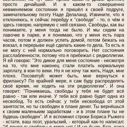
просто дичайший. И в каком-то совершенно
невменяемом состоянии я пришёл к своей подруге,
замечательному поэту Наде Делаланд. Извините, что я
отклоняюсь, я сейчас перейду к "свободе" - то, о чём я
здесь говорю, напрямую с ней связано. Свободы, как вы
понимаете, у меня тогда не было. И мы сидим на
лавочке в парке, и я понимаю, что у меня есть пара
часов, потом я должен успеть домой, потом бежать на
вокзал, в перерыве ещё сделать какие-то дела. То есть я
не могу с ней нормально поговорить. Нет состояния
расслабленности, потому что я прибежал с редколлегии.
Я ей говорю: "Это дикое для меня состояние - несмотря
на то, что мне наконец стали платить нормальную
зарплату, в кои-то веки. Но я не хочу так жить, Надя, мне
плохо. Посоветуй: может быть, мне вернуться к
фрилансу? По крайней мере, я сам буду распределять
своё время, не ходить на эти редколлегии". И она
говорит: "Понимаешь, свободы у тебя не будет всё
равно - так или иначе. У тебя всё равно будет одна из
несвобод. То есть сейчас у тебя несвобода от этой
занятости, но ты свободен в плане денег. Ты вернёшься
к своим маленьким заработкам - и в этом плане ты не
будешь свободен". И я вспомнил строки Бориса Рыжего
- кстати, ваш поэт, уральский, - который как-то написал:
"И понял я: свободы в мире нет / И не было. Есть пара