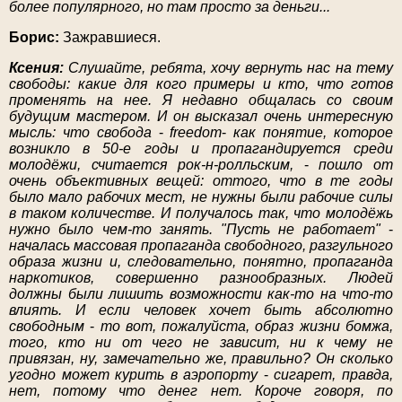
более популярного, но там просто за деньги...
Борис:
Зажравшиеся.
Ксения:
Слушайте, ребята, хочу вернуть нас на тему
свободы: какие для кого примеры и кто, что готов
променять на нее. Я недавно общалась со своим
будущим мастером. И он высказал очень интересную
мысль: что свобода
-
freedom
-
как понятие, которое
возникло в 50-е годы и пропагандируется среди
молодёжи, считается рок-н-ролльским,
-
пошло от
очень объективных вещей: оттого, что в те годы
было мало рабочих мест, не нужны были рабочие силы
в таком количестве. И получалось так, что молодёжь
нужно было чем-то занять. "Пусть не работает"
-
началась массовая пропаганда свободного, разгульного
образа жизни и, следовательно, понятно, пропаганда
наркотиков, совершенно разнообразных. Людей
должны были лишить возможности как-то на что-то
влиять. И если человек хочет быть абсолютно
свободным
-
то вот, пожалуйста, образ жизни бомжа,
того, кто ни от чего не зависит, ни к чему не
привязан, ну, замечательно же, правильно? Он сколько
угодно может курить в аэропорту
-
сигарет, правда,
нет, потому что денег нет. Короче говоря, по