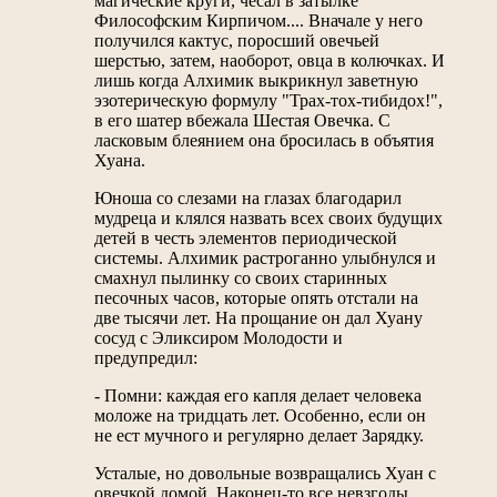
магические круги, чесал в затылке
Философским Кирпичом.... Вначале у него
получился кактус, поросший овечьей
шерстью, затем, наоборот, овца в колючках. И
лишь когда Алхимик выкрикнул заветную
эзотерическую формулу "Трах-тох-тибидох!",
в его шатер вбежала Шестая Овечка. С
ласковым блеянием она бросилась в объятия
Хуана.
Юноша со слезами на глазах благодарил
мудреца и клялся назвать всех своих будущих
детей в честь элементов периодической
системы. Алхимик растроганно улыбнулся и
смахнул пылинку со своих старинных
песочных часов, которые опять отстали на
две тысячи лет. На прощание он дал Хуану
сосуд с Эликсиром Молодости и
предупредил:
- Помни: каждая его капля делает человека
моложе на тридцать лет. Особенно, если он
не ест мучного и регулярно делает Зарядку.
Усталые, но довольные возвращались Хуан с
овечкой домой. Наконец-то все невзгоды