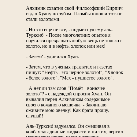
Алхимик схватил свой Философский Кирпич
и дал Хуану по зубам. Пломбы юноши тотчас
стали золотыми.
- Но это еще не все, - подмигнул ему аль-
Турксиб. - После многолетних опытов я
научился превращать любую вещь не только в
золото, но и в нефть, хлопок или мех!
- Зачем? - удивился Хуан.
- Затем, что в ученых трактатах и газетах
пишут: "Нефть - это черное золото!", "Хлопок
- белое золото", "Мех - пушистое золото".
- А нет ли там слов "Помёт - вонючее
золото"? - с надеждой спросил Хуан. Он
вывалил перед Алхимиком содержимое
своего кожаного мешочка. - Заклинаю,
оживите мою овечку! Как брата прошу,
слушай!
Аль-Турксиб задумался. Он смешивал в
колбах загадочные жидкости и пил их, чертил