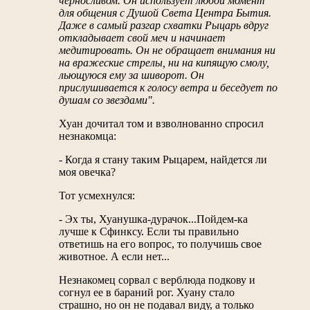
черносливом. Он использует любой момент
для общения с Душой Света Центра Бытия.
Даже в самый разгар схватки Рыцарь вдруг
откладывает свой меч и начинает
медитировать. Он не обращает внимания ни
на вражеские стрелы, ни на кипящую смолу,
льющуюся ему за шиворот. Он
прислушивается к голосу ветра и беседует по
душам со звездами".
Хуан дочитал том и взволнованно спросил
незнакомца:
- Когда я стану таким Рыцарем, найдется ли
моя овечка?
Тот усмехнулся:
- Эх ты, Хуанушка-дурачок...Пойдем-ка
лучше к Сфинксу. Если ты правильно
ответишь на его вопрос, то получишь свое
животное. А если нет...
Незнакомец сорвал с верблюда подкову и
согнул ее в бараний рог. Хуану стало
страшно, но он не подавал виду, а только