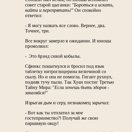
совет старой цыганки:
"Бороться и искать,
найти и перепрятать!"
Он спокойно
ответил:
- Я могу назвать все слово. Вернее, два.
Точнее, три.
Все вокруг замерло в ожидании. И юноша
промолвил:
- Это брэнд сивой кобылы.
Сфинкс пошатнулся и бросил под язык
таблетку нитроглицерина величиной со
скалу. Но и она не помогла. Гигант рухнул,
подняв тучу пыли. Так Хуан постиг Третью
Тайну Мира: "
Если хочешь быть здоров -
закаляйся!"
Изрыгая дым и серу, незнакомец зарычал:
- Вот как ты отплатил за мое
гостеприимство?! Получай же свою
паршивую овцу!