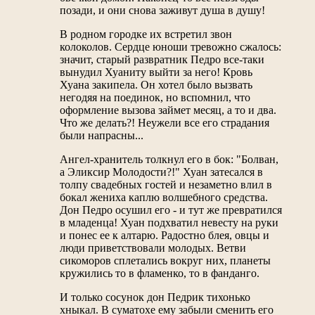
позади, и они снова заживут душа в душу!
В родном городке их встретил звон
колоколов. Сердце юноши тревожно сжалось:
значит, старый развратник Педро все-таки
вынудил Хуаниту выйти за него! Кровь
Хуана закипела. Он хотел было вызвать
негодяя на поединок, но вспомнил, что
оформление вызова займет месяц, а то и два.
Что же делать?! Неужели все его страдания
были напрасны...
Ангел-хранитель толкнул его в бок: "Болван,
а Эликсир Молодости?!" Хуан затесался в
толпу свадебных гостей и незаметно влил в
бокал жениха каплю волшебного средства.
Дон Педро осушил его - и тут же превратился
в младенца! Хуан подхватил невесту на руки
и понес ее к алтарю. Радостно блея, овцы и
люди приветствовали молодых. Ветви
сикоморов сплетались вокруг них, планеты
кружились то в фламенко, то в фанданго.
И только сосунок дон Педрик тихонько
хныкал. В суматохе ему забыли сменить его