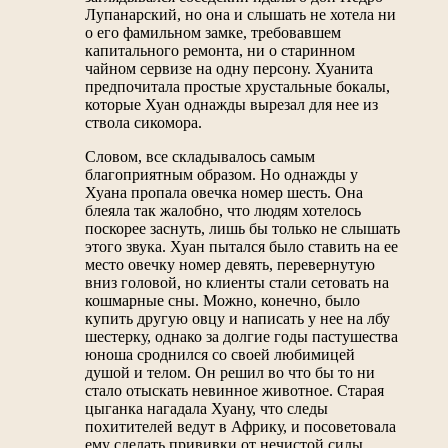
Лупанарский, но она и слышать не хотела ни
о его фамильном замке, требовавшем
капитального ремонта, ни о старинном
чайном сервизе на одну персону. Хуанита
предпочитала простые хрустальные бокалы,
которые Хуан однажды вырезал для нее из
ствола сикомора.
Словом, все складывалось самым
благоприятным образом. Но однажды у
Хуана пропала овечка номер шесть. Она
блеяла так жалобно, что людям хотелось
поскорее заснуть, лишь бы только не слышать
этого звука. Хуан пытался было ставить на ее
место овечку номер девять, перевернутую
вниз головой, но клиенты стали сетовать на
кошмарные сны. Можно, конечно, было
купить другую овцу и написать у нее на лбу
шестерку, однако за долгие годы пастушества
юноша сроднился со своей любимицей
душой и телом. Он решил во что бы то ни
стало отыскать невинное животное. Старая
цыганка нагадала Хуану, что следы
похитителей ведут в Африку, и посоветовала
ему сделать прививки от нечистой силы.