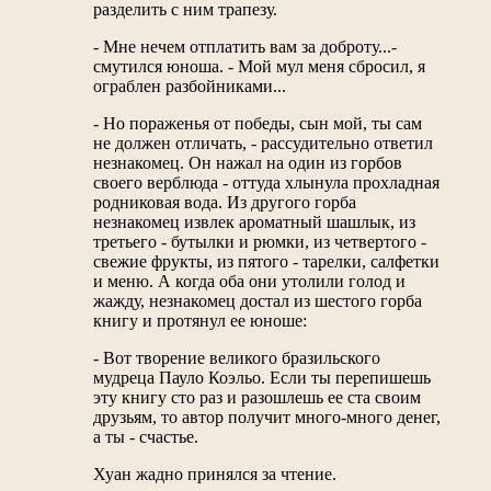
разделить с ним трапезу.
- Мне нечем отплатить вам за доброту...-
смутился юноша. - Мой мул меня сбросил, я
ограблен разбойниками...
- Но пораженья от победы, сын мой, ты сам
не должен отличать, - рассудительно ответил
незнакомец. Он нажал на один из горбов
своего верблюда - оттуда хлынула прохладная
родниковая вода. Из другого горба
незнакомец извлек ароматный шашлык, из
третьего - бутылки и рюмки, из четвертого -
свежие фрукты, из пятого - тарелки, салфетки
и меню. А когда оба они утолили голод и
жажду, незнакомец достал из шестого горба
книгу и протянул ее юноше:
- Вот творение великого бразильского
мудреца Пауло Коэльо. Если ты перепишешь
эту книгу сто раз и разошлешь ее ста своим
друзьям, то автор получит много-много денег,
а ты - счастье.
Хуан жадно принялся за чтение.