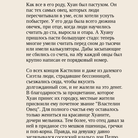
Как все в его роду, Хуан был пастухом. Он
пас тех самых овец, которых люди
пересчитывали в уме, если хотели уснуть
побыстрее. У его деда была всего дюжина
овечек, при отце, когда люди научились
считать до ста, выросла и отара. А Хуану
пришлось пасти большущее стадо: теперь
многие умели считать перед сном до тысячи
или имели калькуляторы. Дабы засыпающие
не сбились со счета, на лбу каждой овцы был
крупно написан ее порядковый номер.
Со всех концов Кастилии и даже из далекого
Сиэтла люди, страдавшие бессонницей,
съезжались сюда, чтобы вкусить
долгожданный сон, и не жалели на это денег.
В благодарность за процветание, которое
Хуан принес их городку, местные жители
присвоили ему почетное звание "Властелин
Овец". Для полного счастья ему оставалось
только жениться на красавице Хуаните,
дочери мельника. Тем более, что отец давал за
ней в приданое сто мешков пшеницы, гречки
и поп-корна. Правда, на девушку давно
заглядывался соседский идальго дон Педро