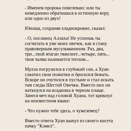
- Именем пророка повелеваю: или ты
немедленно обратишься в истинную веру,
или одно из двух!
Юноша, сохраняя хладнокровие, сказал:
- О, посланец Аллаха! Не успеешь ты
сосчитать в уме моих овечек, как я стану
правоверным мусульманином. Раз, два,
три...твой ятаган тяжелеет...четыре, пять...
твоя чалма наливается теплом...
Мулла погрузился в глубокий сон, а Хуан
схватил свои пожитки и бросился бежать.
Вскоре он очутился в пустыне и стал искать
там следы Шестой Овечки. Вместо них он
наткнулся на всадника в черном плаще.
Занеся меч над головой Хуана, тот крикнул
на неизвестном языке:
- Что нужно тебе здесь, о чужеземец?
Вместо ответа Хуан вынул из своего кисета
пачку "Кэмел".