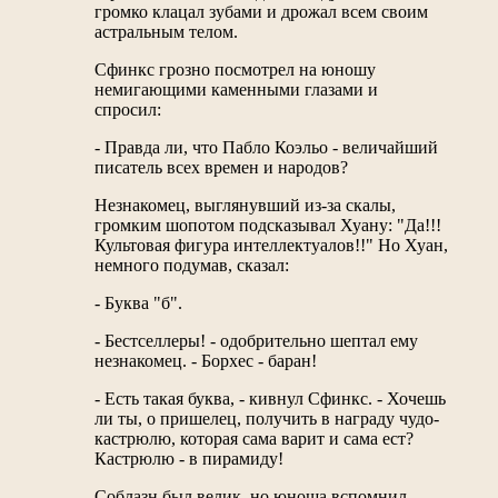
громко клацал зубами и дрожал всем своим
астральным телом.
Сфинкс грозно посмотрел на юношу
немигающими каменными глазами и
спросил:
- Правда ли, что Пабло Коэльо - величайший
писатель всех времен и народов?
Незнакомец, выглянувший из-за скалы,
громким шопотом подсказывал Хуану: "Да!!!
Культовая фигура интеллектуалов!!" Но Хуан,
немного подумав, сказал:
- Буква "б".
- Бестселлеры! - одобрительно шептал ему
незнакомец. - Борхес - баран!
- Есть такая буква, - кивнул Сфинкс. - Хочешь
ли ты, о пришелец, получить в награду чудо-
кастрюлю, которая сама варит и сама ест?
Кастрюлю - в пирамиду!
Соблазн был велик, но юноша вспомнил