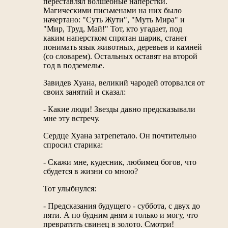
переставлял волшебные наперстки.
Магическими письменами на них было
начертано: "Суть Жути", "Муть Мира" и
"Мир, Труд, Май!" Тот, кто угадает, под
каким наперстком спрятан шарик, станет
понимать язык животных, деревьев и камней
(со словарем). Остальных оставят на второй
год в подземелье.
Завидев Хуана, великий чародей оторвался от
своих занятий и сказал:
- Какие люди! Звезды давно предсказывали
мне эту встречу.
Сердце Хуана затрепетало. Он почтительно
спросил старика:
- Скажи мне, кудесник, любимец богов, что
сбудется в жизни со мною?
Тот улыбнулся:
- Предсказания будущего - суббота, с двух до
пяти. А по будним дням я только и могу, что
превратить свинец в золото. Смотри!