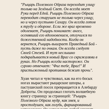
"Рыцарь Полезного Образа переходит улицу
только на Зелёный Свет. Он всегда моет
Руки перед Едой. Рыцарь Полезного Образа
переводит старушек не только через улицу,
но и через пустыню Сахару. Он всегда готов
к труду и обороне. Если же враг временно
одолевает, Рыцарь понимает: ангел,
осенявший его вдохновением, отлучился по
божественной надобности. Когда он
вернется, Рыцарь выиграет Праведный Бой -
пусть даже по очкам. Он всегда следует
Своей Стезей. И тут неслышно
подкрадывается новый Враг со скрижалями в
руках. Но Рыцарь всегда настороже. Он
сурово отвечает: "Фиг тебе, Враг!" И
пристыженный противник бежит прочь".
Хуан читал и чувствовал, как на его босых
ногах
вырастают рыцарские шпоры, а
пастушеский посох превращается в Алебарду
Доброты. Он продолжал глотать волшебную
книгу страницу за страницей:
"Рыцарь
Полезного Образа мудр, как змея, и
простодушен, как голубь, фаршированный