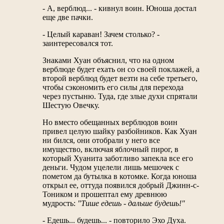
- А, верблюд... - кивнул воин. Юноша достал
еще две пачки.
- Целый караван! Зачем столько? -
заинтересовался тот.
Знаками Хуан объяснил, что на одном
верблюде будет ехать он со своей поклажей, а
второй верблюд будет везти на себе третьего,
чтобы сэкономить его силы для перехода
через пустыню. Туда, где злые духи спрятали
Шестую Овечку.
Но вместо обещанных верблюдов воин
привел целую шайку разбойников. Как Хуан
ни бился, они отобрали у него все
имущество, включая яблочный пирог, в
который Хуанита заботливо запекла все его
деньги. Чудом уцелели лишь мешочек с
пометом да бутылка в котомке. Когда юноша
открыл ее, оттуда появился добрый Джинн-с-
Тоником и прошептал ему древнюю
мудрость:
"Тише едешь - дальше будешь!"
- Едешь... будешь... - повторило Эхо Духа.