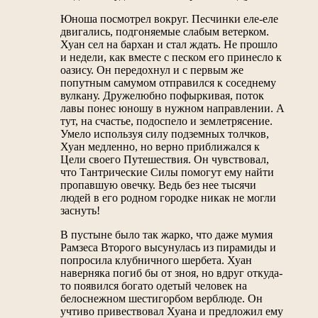
Юноша посмотрел вокруг. Песчинки еле-еле
двигались, подгоняемые слабым ветерком.
Хуан сел на бархан и стал ждать. Не прошло
и недели, как вместе с песком его принесло к
оазису. Он передохнул и с первым же
попутным самумом отправился к соседнему
вулкану. Дружелюбно пофыркивая, поток
лавы понес юношу в нужном направлении. А
тут, на счастье, подоспело и землетрясение.
Умело используя силу подземных толчков,
Хуан медленно, но верно приближался к
Цели своего Путешествия. Он чувствовал,
что Тантрические Силы помогут ему найти
пропавшую овечку. Ведь без нее тысячи
людей в его родном городке никак не могли
заснуть!
В пустыне было так жарко, что даже мумия
Рамзеса Второго высунулась из пирамиды и
попросила клубничного шербета. Хуан
наверняка погиб бы от зноя, но вдруг откуда-
то появился богато одетый человек на
белоснежном шестигорбом верблюде. Он
учтиво привествовал Хуана и предложил ему