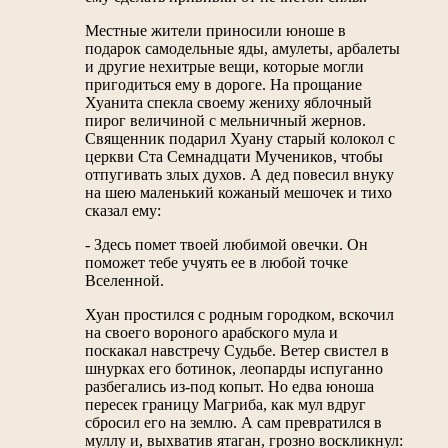
Местные жители приносили юноше в
подарок самодельные яды, амулеты, арбалеты
и другие нехитрые вещи, которые могли
пригодиться ему в дороге. На прощание
Хуанита спекла своему жениху яблочный
пирог величиной с мельничный жернов.
Священник подарил Хуану старый колокол с
церкви Ста Семнадцати Мучеников, чтобы
отпугивать злых духов. А дед повесил внуку
на шею маленький кожаный мешочек и тихо
сказал ему:
- Здесь помет твоей любимой овечки. Он
поможет тебе учуять ее в любой точке
Вселенной.
Хуан простился с родным городком, вскочил
на своего вороного арабского мула и
поскакал навстречу Судьбе. Ветер свистел в
шнурках его ботинок, леопарды испуганно
разбегались из-под копыт. Но едва юноша
пересек границу Магриба, как мул вдруг
сбросил его на землю. А сам превратился в
муллу и, выхватив ятаган, грозно воскликнул: