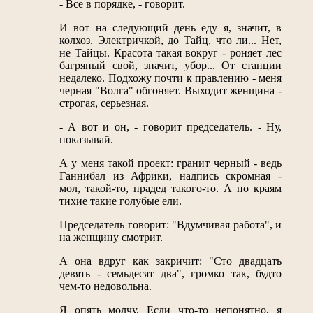
- Все в порядке, - говорит.
И вот на следующий день еду я, значит, в
колхоз. Электричкой, до Тайц, что ли... Нет,
не Тайцы. Красота такая вокруг - роняет лес
багряный свой, значит, убор... От станции
недалеко. Подхожу почти к правлению - меня
черная "Волга" обгоняет. Выходит женщина -
строгая, серьезная.
- А вот и он, - говорит председатель. - Ну,
показывай.
А у меня такой проект: гранит черный - ведь
Ганнибал из Африки, надпись скромная -
мол, такой-то, прадед такого-то. А по краям
тихие такие голубые ели.
Председатель говорит: "Вдумчивая работа", и
на женщину смотрит.
А она вдруг как закричит: "Сто двадцать
девять - семьдесят два", громко так, будто
чем-то недовольна.
Я опять молчу. Если что-то непонятно, я