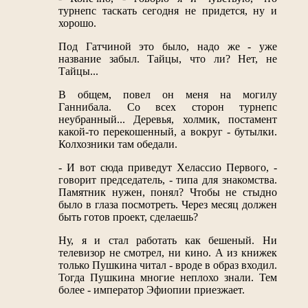
турнепс таскать сегодня не придется, ну и
хорошо.
Под Гатчиной это было, надо же - уже
название забыл. Тайцы, что ли? Нет, не
Тайцы...
В общем, повел он меня на могилу
Ганнибала. Со всех сторон турнепс
неубранный... Деревья, холмик, постамент
какой-то перекошенный, а вокруг - бутылки.
Колхозники там обедали.
- И вот сюда приведут Хелассио Первого, -
говорит председатель, - типа для знакомства.
Памятник нужен, понял? Чтобы не стыдно
было в глаза посмотреть. Через месяц должен
быть готов проект, сделаешь?
Ну, я и стал работать как бешеный. Ни
телевизор не смотрел, ни кино. А из книжек
только Пушкина читал - вроде в образ входил.
Тогда Пушкина многие неплохо знали. Тем
более - император Эфиопии приезжает.