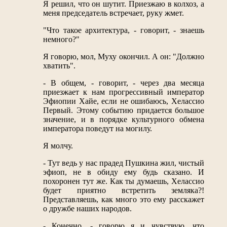
Я решил, что он шутит. Приезжаю в колхоз, а
меня председатель встречает, руку жмет.
"Что такое архитектура, - говорит, - знаешь
немного?"
Я говорю, мол, Муху окончил. А он: "Должно
хватить".
- В общем, - говорит, - через два месяца
приезжает к нам прогрессивный император
Эфиопии Хайе, если не ошибаюсь, Хелассио
Первый. Этому событию придается большое
значение, и в порядке культурного обмена
императора поведут на могилу.
Я молчу.
- Тут ведь у нас прадед Пушкина жил, чистый
эфиоп, не в обиду ему будь сказано. И
похоронен тут же. Как ты думаешь, Хелассио
будет приятно встретить земляка?!
Представляешь, как много это ему расскажет
о дружбе наших народов.
- Конечно, - говорю я и чувствую, что