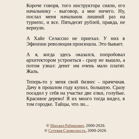
Короче говоря, того инструктора сняли, его
начальнику - выговор, а мне ничего. Ну,
послал меня начальник лишний раз на
турнепс, и все. Пятьдесят рублей, правда, не
вернули.
А Хайе Селассио не приехал. У них в
Эфиопии революция произошла. Это бывает.
А я, когда здесь оказался, попробовал
архитектором устроиться - сразу не вышло, а
потом узнал: денег им очень мало платят.
Жаль.
Теперь-то у меня свой бизнес - прачечная.
Дачу в прошлом году купил, большую. Сразу
посадил у себя на участке две елки, голубые.
Красивое дерево! Я их много тогда видел, в
том городке. Тайцы, что ли...
©
Михаил Рабинович
, 2000-2026.
©
Сетевая Словесность
, 2000-2026.