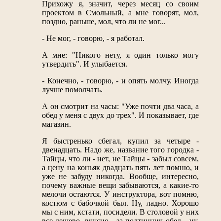
Прихожу я, значит, через месяц со своим
проектом в Смольный, а мне говорят, мол,
поздно, раньше, мол, что ли не мог...
- Не мог, - говорю, - я работал.
А мне: "Никого нету, я один только могу
утвердить". И улыбается.
- Конечно, - говорю, - и опять молчу. Иногда
лучше помолчать.
А он смотрит на часы: "Уже почти два часа, а
обед у меня с двух до трех". И показывает, где
магазин.
Я быстренько сбегал, купил за четыре -
двенадцать. Надо же, название того городка -
Тайцы, что ли - нет, не Тайцы - забыл совсем,
а цену на коньяк двадцать пять лет помню, и
уже не забуду никогда. Вообще, интересно,
почему важные вещи забываются, а какие-то
мелочи остаются. У инструктора, вот помню,
костюм с бабочкой был. Ну, ладно. Хорошо
мы с ним, кстати, посидели. В столовой у них
все дешево, вкусно - за полтинник обед... ну,