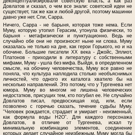
деконцептуализировали советскую власть, а как раз
Довлатов и сказал, о чем все знали: советской идеи не
существует, так же как и любой другой, поэтому машинки
давно уже нет. Спи, Сарра.
Ничего, Сарра - не барыня, которая тоже нема. Если
Муму, которую утопил Герасим, утонула физически, то
барыня - метафизически и пунктуационно. Ведь не
случайно обе они не произносят ныне ни слова. Муму
оказалась не только на дне, как герои Горького, но и на
обочине. Большие писатели ХХ века - Джойс, Эллиот,
Платонов - приходили в литературу с собственными
мифами, Муму - ушла без мифа. Выйдя, в определенном
смысле, на обочину человечества, Муму все равно не
поняла, что культура наплодила столько необъяснимых
личностей, что одного их каталога хватило бы на
несколько направлений. Это потому, что у Тургенева нет
юмора. Муму во многом не лишена человеческих
недостатков, присущих тем, кто погубил ее. Не случайно
Довлатов писал, предвосхищая ход, или, если
позволено с горечью сказать, течение судьбы Муму.
"Человек рождается, страдает и умирает - неизменный,
как формула воды H2O". Для каждого персонажа
Довлатов, в отличие от Тургенева, искал ту
минимальную комбинацию элементов, соединение
которых делает случайное неизбежным. Муму могла бы