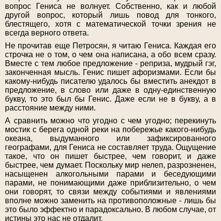
вопрос Гениса не волнует. Собственно, как и любой
другой вопрос, который лишь повод для тонкого,
блестящего, хотя с математической точки зрения не
всегда верного ответа.
Не прочитав еще Петросян, я читаю Гениса. Каждая его
строчка не о том, о чем она написана, а обо всем сразу.
Вместе с тем любое предложение - реприза, мудрый гэг,
законченная мысль. Генис пишет афоризмами. Если бы
какому-нибудь писателю удалось бы вместить анекдот в
предложение, в слово или даже в одну-единственную
букву, то это был бы Генис. Даже если не в букву, а в
расстояние между ними.
А сравнить можно что угодно с чем угодно; перекинуть
мостик с берега одной реки на побережье какого-нибудь
океана, выдуманного или зафиксированного
географами, для Гениса не составляет труда. Ощущение
такое, что он пишет быстрее, чем говорит, и даже
быстрее, чем думает. Поскольку мир нелеп, разрозненен,
насыщенен алкогольными парами и беседующими
парами, не понимающими даже приблизительно, о чем
они говорят, то связи между событиями и явлениями
вполне можно заменить на противоположные - лишь бы
это было эффектно и парадоксально. В любом случае, от
истины это нас не отдалит.