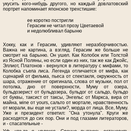
укусить кого-нибудь другого, но каждый довлатовский
портрет напоминает японское трехстишие:
ее коротко постригли
Герасим не читал прозу Цветаевой
и недолюбливал барыню
Хокку, как и Герасим, удивляют неразборчивостью.
Важна не картина, а взгляд. Герасим же больше не
смотрит на барыню. Он ушел. Как Колобок или Толстой
из Ясной Поляны, но если один из них, так же как Джойс,
Эллиот, Платонов - вернулся в литературу с мифами, то
Колобка съела лиса. Легенда отличается от мифа, как
сценарий от фильма, пьеса от спектакля, окружность от
шара, отражение от оригинала, слова от музыки, пол от
потолка, дно от поверхности, Муму от озера,
бульдозерист от бульдозера, бульдог от сальдо, бульдо
от буквы, таксист от таксы, Энгельс от Маркса, вира от
майна, мine от yours, сальто от мортале, нравственность
от морали, вы еще не устали?, морда от лица. Все, Муму.
Уже и президент ответил: "Она утонула". Круги же
расходятся до сих пор. Они и под глазами литераторов,
и - спасательные -