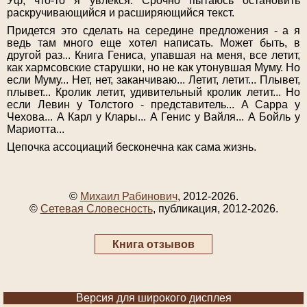
Уф, что-то я увлекся. Срочно пытаюсь остановить
раскручивающийся и расширяющийся текст.
Придется это сделать на середине предложения - а я
ведь там много еще хотел написать. Может быть, в
другой раз... Книга Гениса, упавшая на меня, все летит,
как хармсовские старушки, но не как утонувшая Муму. Но
если Муму... Нет, нет, заканчиваю... Летит, летит... Плывет,
плывет... Кролик летит, удивительный кролик летит... Но
если Левин у Толстого - представитель... А Сарра у
Чехова... А Карл у Клары... А Генис у Вайля... А Бойль у
Мариотта...
Цепочка ассоциаций бесконечна как сама жизнь.
©
Михаил Рабинович
, 2012-2026.
©
Сетевая Словесность
, публикация, 2012-2026.
Книга отзывов
Версия для широкого дисплея