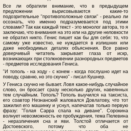
Все ли обратили внимание, что в предыдущем
предложении вырисовываются какие-то
подозрительные "противоположные связи" - реально ли
осознать, что именно подразумевается под этими
словами? Так как каждый текст - это монолог автора, то я
заключаю, что внимания на это или на другие неловкости
не обратил никто. Генис пишет как бы для себя: то, что
самому уже известно, не нуждается в излишних или
даже необходимых деталях объяснения. Все равно
доверчивый читатель закрывает глаза от искр,
возникающих при столкновении разнородных предметов
- предметов исследования Гениса.
"И тополь - на ходу - с конем - когда послушно идет на
поводу, сравню, но это скучно" - писал Кушнер.
У Гениса скучно не бывает. Ловя какое-нибудь случайное
слово, он бросает сразу несколько других, навеянных
тем случайным. Тополь? Тополь выучился на таксиста,
его соавтор Незнанский жаловался Довлатову, что тот
зажилил его машинку и уснул, напечатав только первую
фразу: "Голая Сарра спала на диване". Сорокина
волнует невозможность ее пробуждения, тема Пелевина
- неразличения сна и яви. Толстой отличается от
Достоевского, потому что оба не