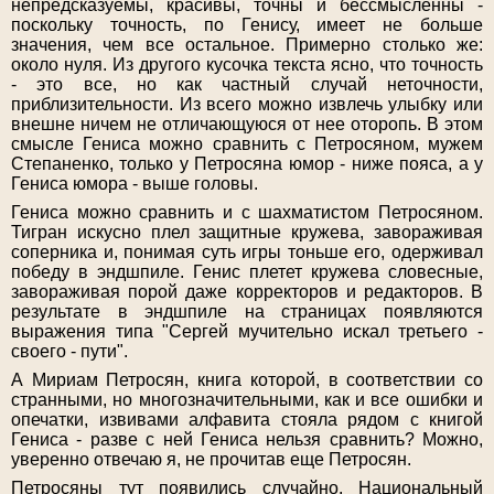
непредсказуемы, красивы, точны и бессмысленны -
поскольку точность, по Генису, имеет не больше
значения, чем все остальное. Примерно столько же:
около нуля. Из другого кусочка текста ясно, что точность
- это все, но как частный случай неточности,
приблизительности. Из всего можно извлечь улыбку или
внешне ничем не отличающуюся от нее оторопь. В этом
смысле Гениса можно сравнить с Петросяном, мужем
Степаненко, только у Петросяна юмор - ниже пояса, а у
Гениса юморa - выше головы.
Гениса можно сравнить и с шахматистом Петросяном.
Тигран искусно плел защитные кружева, завораживая
соперника и, понимая суть игры тоньше его, одерживал
победу в эндшпиле. Генис плетет кружева словесные,
завораживая порой даже корректоров и редакторов. В
результате в эндшпиле на страницах появляются
выражения типа "Сергей мучительно искал третьего -
своего - пути".
А Мириам Петросян, книга которой, в соответствии со
странными, но многозначительными, как и все ошибки и
опечатки, извивами алфавита стояла рядом с книгой
Гениса - разве с ней Гениса нельзя сравнить? Можно,
уверенно отвечаю я, не прочитав еще Петросян.
Петросяны тут появились случайно. Национальный