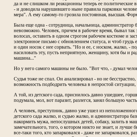
да и не слишком ли реакционны теперь ее политические вз
- и доводила нарушившего ныне правила парковки человека
мера". А ему самому-то грозила постоянная, высшая. Форм
Была еще одна - сотрудница, начальница, администратор б
невозможно. Человек, причем в рабочее время, бывал так 
волосах, оставить в одном строгом рабочем костюме и за
электронное письмо с обновлением статуса, и чтоб грудь 
и один носок с нее сорвать. "Но и ее, с носком, жалко, - п
насиловать эту, пусть неприятную, женщину, хотя бы и ра
машина..."
Но у него самого машины не было. "Вот что, - думал челове
Судья тоже не спал. Он анализировал - но не бесстрастно, 
возможность подбодрить человека в непростой ситуации, 
А той, из детского сада, приснилось давно ушедшее, горш
подумала, мол, вот паразит, разлегся, занял большую част
А человек, преступник, давно уже ушел из неположенного м
детского сада жалко, и судью жалко, и администратора баз
накормить мужа, непослушных детей, собаку, залить в маш
замечательного, того, о котором никто не знает, и лучше б
все-таки того, кто запарковался - даже не запарковался, р