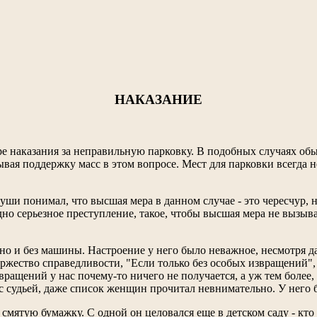
НАКАЗАНИЕ
е наказания за неправильную парковку. В подобных случаях обыч
ая поддержку масс в этом вопросе. Мест для парковки всегда не 
уши понимал, что высшая мера в данном случае - это чересчур, н
дно серьезное преступление, такое, чтобы высшая мера не вызы
льно и без машины. Настроение у него было неважное, несмотря 
ржество справедливости, "Если только без особых извращений", 
звращений у нас почему-то ничего не получается, а уж тем более,
 с судьей, даже список женщин прочитал невнимательно. У него 
смятую бумажку. С одной он целовался еще в детском саду - кто зн