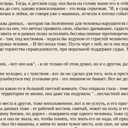
гляды. Тогда, в детском саду, она была на голову выше его и от
 до слез, однако изнасилование - это вещь серьезная. "И, в сущ
очки и лейки, не говоря уже о машинах, исчезли в потоке событ
азы данных, - которая так болезненно для человека-нарушителя 
зол на нее, что мечтал проявить свои, обычно дремавшие, садист
ставить ее в разных позах исполнять бессмысленные противоречи
ее - там, под костюмом - ходила бы ходуном от страстей челове
одумал человек. - И без носка тоже. Пусть черт с ней, но и она в
ди торжества справедливости, при моральной поддержке судьи. У
к, - вот оно как", - и не только об этом думал, но и о другом, ра
не холодно, а с чувством - все ли он сделал для того, хоть и пр
улыбнуться ему уголками рта - это лишним не бывает. Все же де
ки какие-то в большой светлой комнате. Она открыла глаза - темн
ь территории ее жизни, она даже так подумала: "...несчастной жи
еста в другое, тоже неположенное, вот и не уснуть, и его приго
ы данных тоже - ее рабочий костюм, смятый, лежит на полу, и его
ину бензин, по дороге - покормить еще одного человека, тоже гру
ы и она не знала, но, чтобы понять, что знать его не надо, ей при
аз был без машины, а зачем-то занял чужое место, или свое, не зам