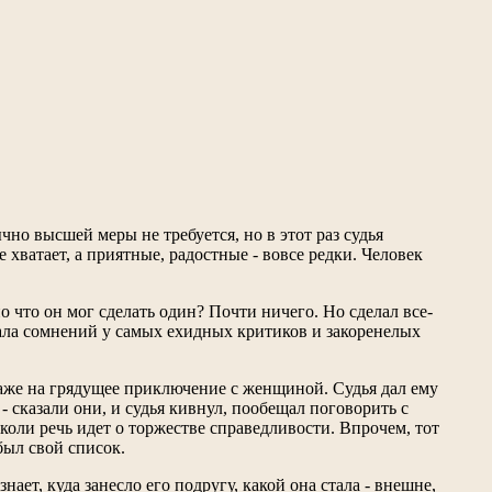
но высшей меры не требуется, но в этот раз судья
хватает, а приятные, радостные - вовсе редки. Человек
о что он мог сделать один? Почти ничего. Но сделал все-
вала сомнений у самых ехидных критиков и закоренелых
даже на грядущее приключение с женщиной. Судья дал ему
- сказали они, и судья кивнул, пообещал поговорить с
 коли речь идет о торжестве справедливости. Впрoчем, тот
был свой список.
ает, куда занесло его подругу, какой она стала - внешне,