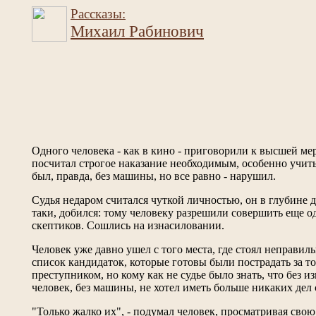
Рассказы:
Михаил Рабинович
Одного человека - как в кино - приговорили к высшей мер
посчитал строгое наказание необходимым, особенно учитыв
был, правда, без машины, но все равно - нарушил.
Судья недаром считался чуткой личностью, он в глубине д
таки, добился: тому человеку разрешили совершить еще о
скептиков. Сошлись на изнасиловании.
Человек уже давно ушел с того места, где стоял неправи
список кандидаток, которые готовы были пострадать за то
преступником, но кому как не судье было знать, что без и
человек, без машины, не хотел иметь больше никаких дел
"Только жалко их", - подумал человек, просматривая свою 