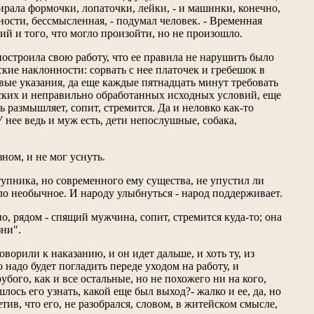
бирала формочки, лопаточки, лейки, - и машинки, конечно,
ности, бессмысленная, - подумал человек. - Временная
ий и того, что могло произойти, но не произошло.
построила свою работу, что ее правила не нарушить было
ские наклонности: сорвать с нее платочек и гребешок в
вые указания, да еще каждые пятнадцать минут требовать
ческих и неправильно обработанных исходных условий, еще
едь размышляет, сопит, стремится. Да и неловко как-то
 неe ведь и муж есть, дети непослушные, собака,
зном, и не мог уснуть.
еступника, но современного ему существа, не упустил ли
ло необычное. И народу улыбнуться - народ поддерживает.
о, рядом - спящий мужчина, сопит, стремится куда-то; она
зни".
ворили к наказанию, и он идет дальше, и хоть ту, из
 надо будет погладить переде уходом на работу, и
бого, как и все остальные, но не похожего ни на кого,
шлось его узнать, какой еще был выход?- жалко и ее, да, но
етив, что его, не разобрался, словом, в житейском смысле,