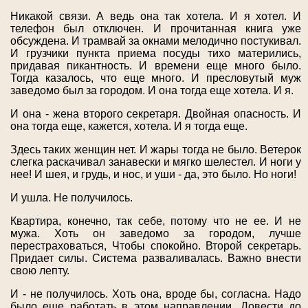
Никакой связи. А ведь она так хотела. И я хотел. И
телефон был отключен. И прочитанная книга уже
обсуждена. И трамвай за окнами мелодично постукивал.
И грузчики пункта приема посуды тихо матерились,
придавая пикантность. И времени еще много было.
Тогда казалось, что еще много. И пресловутый муж
заведомо был за городом. И она тогда еще хотела. И я.
И она - жена второго секретаря. Двойная опасность. И
она тогда еще, кажется, хотела. И я тогда еще.
Здесь таких женщин нет. И жары тогда не было. Ветерок
слегка раскачивал занавески и мягко шелестел. И ноги у
нее! И шея, и грудь, и нос, и уши - да, это было. Но ноги!
И ушла. Не получилось.
Квартира, конечно, так себе, потому что не ее. И не
мужа. Хоть он заведомо за городом, лучше
перестраховаться, Чтобы спокойно. Второй секретарь.
Придает силы. Система разваливалась. Важно внести
свою лепту.
И - не получилось. Хоть она, вроде бы, согласна. Надо
было еще работать в этом направлении. Довести до