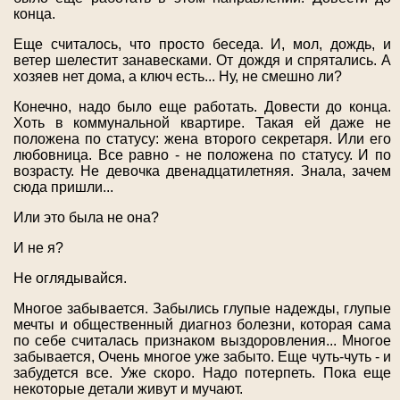
конца.
Еще считалось, что просто беседа. И, мол, дождь, и
ветер шелестит занавесками. От дождя и спрятались. А
хозяев нет дома, а ключ есть... Ну, не смешно ли?
Конечно, надо было еще работать. Довести до конца.
Хоть в коммунальной квартире. Такая ей даже не
положена по статусу: жена второго секретаря. Или его
любовница. Все равно - не положена по статусу. И по
возрасту. Не девочка двенадцатилетняя. Знала, зачем
сюда пришли...
Или это была не она?
И не я?
Не оглядывайся.
Многое забывается. Забылись глупые надежды, глупые
мечты и общественный диагноз болезни, которая сама
по себе считалась признаком выздоровления... Многое
забывается, Очень многое уже забыто. Еще чуть-чуть - и
забудется все. Уже скоро. Надо потерпеть. Пока еще
некоторые детали живут и мучают.