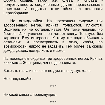
форма окошек такая же: слева и справа -
полуокружности, соединенные двумя параллельными
прямыми. И водитель тоже объявляет остановки
неразборчиво.
... Не оглядывайся. На последнем сиденье три
здоровенных негра. Кричат, толкаются, плюются.
Водитель их не останавливает. Он тоже черный, но
боится. Или увлечен - он читает книгу. Толстую, без
картинок. Ему интересно. К тому же надо объявлять
остановки, и посматривать в окно, чтобы, по
возможности, никого не задавить. Тем более, за окном
дождь, дождь, дождь, хоть и жарко...
На последнем сиденье три здоровенных негра. Кричат,
хихикают... Женщины, лет по двенадцати.
Закрыть глаза и ни о чем не думать под стук колес.
Не оглядывайся.
* * *
Никакой связи с предыдущим.
* * *