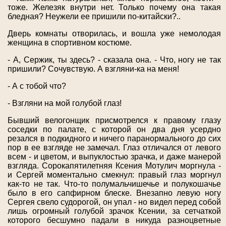
тоже. Железяк внутри нет. Только почему она такая
бледная? Неужели ее пришили по-китайски?..
Дверь комнаты отворилась, и вошла уже немолодая
женщина в спортивном костюме.
- А, Сержик, ты здесь? - сказала она. - Что, ногу не так
пришили? Сочувствую. А взгляни-ка на меня!
- А с тобой что?
- Взгляни на мой голубой глаз!
Бывший велогонщик присмотрелся к правому глазу
соседки по палате, с которой он два дня усердно
резался в подкидного и ничего паранормального до сих
пор в ее взгляде не замечал. Глаз отличался от левого
всем - и цветом, и выпуклостью зрачка, и даже манерой
взгляда. Сорокапятилетняя Ксения Мотулич моргнула -
и Сергей моментально смекнул: правый глаз моргнул
как-то не так. Что-то полумальчишечье и полукошачье
было в его сапфирном блеске. Внезапно левую ногу
Сергея свело судорогой, он упал - но видел перед собой
лишь огромный голубой зрачок Ксении, за сетчаткой
которого бесшумно падали в никуда разноцветные