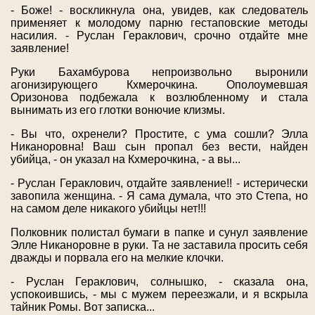
- Боже! - воскликнула она, увидев, как следователь
применяет к молодому парню гестаповские методы
насилия. - Руслан Гераклович, срочно отдайте мне
заявление!
Руки Бахамбурова непроизвольно выронили
агонизирующего Кхмерочкина. Ополоумевшая
Оризонова подбежала к возлюбленному и стала
вынимать из его глотки вонючие клизмы.
- Вы что, охренели? Простите, с ума сошли? Элла
Никаноровна! Ваш сын пропал без вести, найден
убийца, - он указал на Кхмерочкина, - а вы...
- Руслан Гераклович, отдайте заявление!! - истерически
завопила женщина. - Я сама думала, что это Степа, но
на самом деле никакого убийцы нет!!!
Полковник полистал бумаги в папке и сунул заявление
Элле Никаноровне в руки. Та не заставила просить себя
дважды и порвала его на мелкие клочки.
- Руслан Гераклович, солнышко, - сказала она,
успокоившись, - мы с мужем переезжали, и я вскрыла
тайник Ромы. Вот записка...