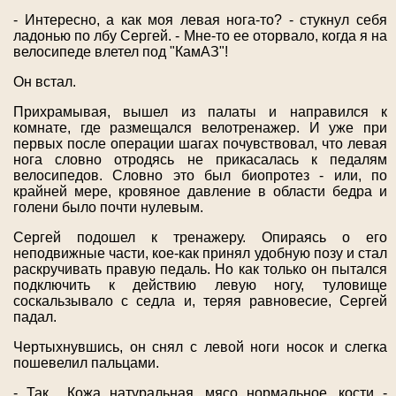
- Интересно, а как моя левая нога-то? - стукнул себя
ладонью по лбу Сергей. - Мне-то ее оторвало, когда я на
велосипеде влетел под "КамАЗ"!
Он встал.
Прихрамывая, вышел из палаты и направился к
комнате, где размещался велотренажер. И уже при
первых после операции шагах почувствовал, что левая
нога словно отродясь не прикасалась к педалям
велосипедов. Словно это был биопротез - или, по
крайней мере, кровяное давление в области бедра и
голени было почти нулевым.
Сергей подошел к тренажеру. Опираясь о его
неподвижные части, кое-как принял удобную позу и стал
раскручивать правую педаль. Но как только он пытался
подключить к действию левую ногу, туловище
соскальзывало с седла и, теряя равновесие, Сергей
падал.
Чертыхнувшись, он снял с левой ноги носок и слегка
пошевелил пальцами.
- Так... Кожа натуральная, мясо нормальное, кости -