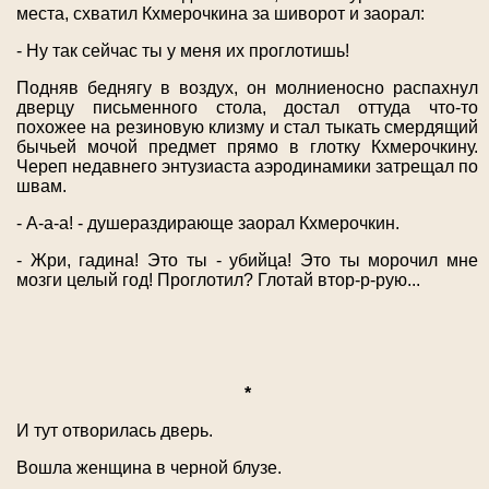
места, схватил Кхмерочкина за шиворот и заорал:
- Ну так сейчас ты у меня их проглотишь!
Подняв беднягу в воздух, он молниеносно распахнул
дверцу письменного стола, достал оттуда что-то
похожее на резиновую клизму и стал тыкать смердящий
бычьей мочой предмет прямо в глотку Кхмерочкину.
Череп недавнего энтузиаста аэродинамики затрещал по
швам.
- А-а-а! - душераздирающе заорал Кхмерочкин.
- Жри, гадина! Это ты - убийца! Это ты морочил мне
мозги целый год! Проглотил? Глотай втор-р-рую...
*
И тут отворилась дверь.
Вошла женщина в черной блузе.