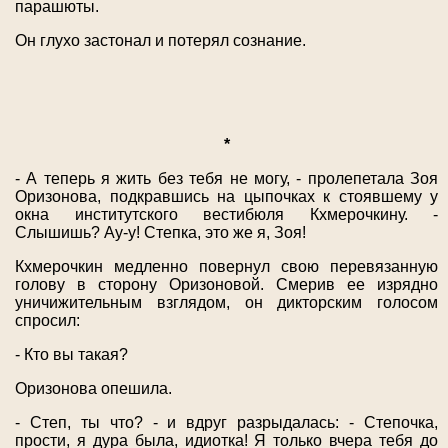
парашюты.
Он глухо застонал и потерял сознание.
*
- А теперь я жить без тебя не могу, - пролепетала Зоя
Оризонова, подкравшись на цыпочках к стоявшему у
окна институтского вестибюля Кхмерочкину. -
Слышишь? Ау-у! Степка, это же я, Зоя!
Кхмерочкин медленно повернул свою перевязанную
голову в сторону Оризоновой. Смерив ее изрядно
уничижительным взглядом, он дикторским голосом
спросил:
- Кто вы такая?
Оризонова опешила.
- Степ, ты что? - и вдруг разрыдалась: - Степочка,
прости, я дура была, идиотка! Я только вчера тебя до