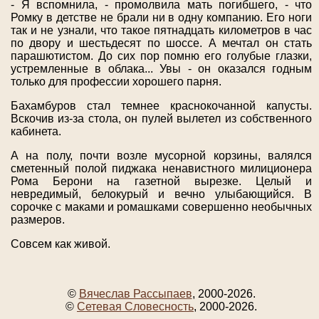
- Я вспомнила, - промолвила мать погибшего, - что
Ромку в детстве не брали ни в одну компанию. Его ноги
так и не узнали, что такое пятнадцать километров в час
по двору и шестьдесят по шоссе. А мечтал он стать
парашютистом. До сих пор помню его голубые глазки,
устремленные в облака... Увы - он оказался годным
только для профессии хорошего парня.
Бахамбуров стал темнее краснокочанной капусты.
Вскочив из-за стола, он пулей вылетел из собственного
кабинета.
А на полу, почти возле мусорной корзины, валялся
сметенный полой пиджака ненавистного милиционера
Рома Берони на газетной вырезке. Целый и
невредимый, белокурый и вечно улыбающийся. В
сорочке с маками и ромашками совершенно необычных
размеров.
Совсем как живой.
©
Вячеслав Рассыпаев
, 2000-2026.
©
Сетевая Словесность
, 2000-2026.