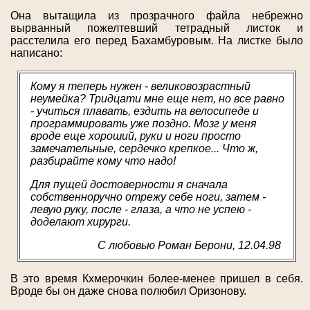
Она вытащила из прозрачного файла небрежно
вырванный пожелтевший тетрадный листок и
расстелила его перед Бахамбуровым. На листке было
написано:
Кому я теперь нужен - великовозрастный
неумейка? Тридцати мне еще нет, но все равно
- учиться плавать, ездить на велосипеде и
программировать уже поздно. Мозг у меня
вроде еще хороший, руки и ноги просто
замечательные, сердечко крепкое... Что ж,
разбирайте кому что надо!
Для пущей достоверности я сначала
собственноручно отрежу себе ноги, затем -
левую руку, после - глаза, а что не успею -
доделают хирурги.
С любовью Роман Берони, 12.04.98
В это время Кхмерочкин более-менее пришел в себя.
Вроде бы он даже снова полюбил Оризонову.