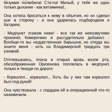
безумия полюбила! Сте-па! Милый, у тебя же одно
только дыхание - как витаминка!..
Она хотела броситься к нему в объятия, но он сделал
шаг в сторону - и она ударилась подбородком о
батарею.
- Медпункт этажом ниже! - все так же невозмутимо
произнес Кхмерочкин и рассудительно добавил: -
Вообще-то вы недурственная барышня, но откуда вы
знаете меня - хоть на Владимирской тридцать три
узнавай.
Отплевываясь, плача и отирая кровь возле рта,
обезображенная Оризонова поплелась в медпункт,
только и твердя по дороге:
- Корвалол... корвалол... Хоть бы у них там корвалол
был под рукой!
Она чувствовала - с сердцем ей в операционной что-то
нахимичили.