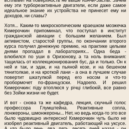
всплывет на поверхность не выше Кончи-Заспы. Зачем
ему эти турбореактивные двигатели, если даже самое
идеальное знание их устройства не принесет ему ни
доходов, ни славы?
Хотя... Каким-то микроскопическим краешком мозжечка
Кхмерочкин припоминал, что поступал в институт
гражданской авиации с большим желанием. Был
активистом, старостой группы, по окончании второго
курса получил денежную премию, на практике целыми
днями пропадал в лабораториях... Одна беда -
влюбился по уши в Оризонову, а та ноль внимания:
тащилась от коллекционирования бус, да и только. Он к
ней и так, и эдак, и на пьяной козе, и на бешеном
тянитолкае, и на кроткой лани - а она в лучшем случае
повертит шкатулкой перед его носом и что-то
пробормочет по-французски. Надоело. И решил
Кхмерочкин: пiду втоплюся у рiчцi глибокiй, все равно
без Зойки жизни не будет.
И вот - снова та же кафедра, лекция, скучный голос
профессора Глумштейна. Реактивные сопла,
лонжероны, шмонжероны... Нет, но ведь когда-то это все
было чудовищно интересно! Кхмерочкин чуть было не
изобрел реактивный двигатель, работающий на уксусе.
А что было день, два, пять, десять дней назад - он