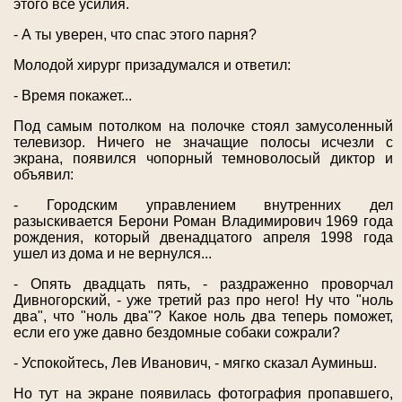
этого все усилия.
- А ты уверен, что спас этого парня?
Молодой хирург призадумался и ответил:
- Время покажет...
Под самым потолком на полочке стоял замусоленный
телевизор. Ничего не значащие полосы исчезли с
экрана, появился чопорный темноволосый диктор и
объявил:
- Городским управлением внутренних дел
разыскивается Берони Роман Владимирович 1969 года
рождения, который двенадцатого апреля 1998 года
ушел из дома и не вернулся...
- Опять двадцать пять, - раздраженно проворчал
Дивногорский, - уже третий раз про него! Ну что "ноль
два", что "ноль два"? Какое ноль два теперь поможет,
если его уже давно бездомные собаки сожрали?
- Успокойтесь, Лев Иванович, - мягко сказал Ауминьш.
Но тут на экране появилась фотография пропавшего,