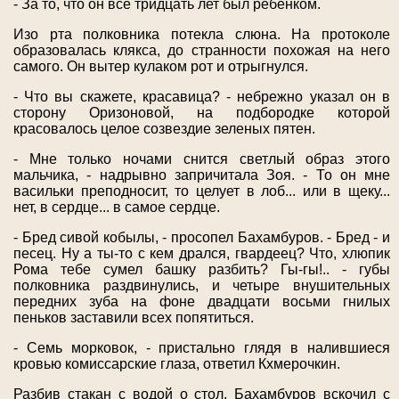
- За то, что он все тридцать лет был ребенком.
Изо рта полковника потекла слюна. На протоколе
образовалась клякса, до странности похожая на него
самого. Он вытер кулаком рот и отрыгнулся.
- Что вы скажете, красавица? - небрежно указал он в
сторону Оризоновой, на подбородке которой
красовалось целое созвездие зеленых пятен.
- Мне только ночами снится светлый образ этого
мальчика, - надрывно запричитала Зоя. - То он мне
васильки преподносит, то целует в лоб... или в щеку...
нет, в сердце... в самое сердце.
- Бред сивой кобылы, - просопел Бахамбуров. - Бред - и
песец. Ну а ты-то с кем дрался, гвардеец? Что, хлюпик
Рома тебе сумел башку разбить? Гы-гы!.. - губы
полковника раздвинулись, и четыре внушительных
передних зуба на фоне двадцати восьми гнилых
пеньков заставили всех попятиться.
- Семь морковок, - пристально глядя в налившиеся
кровью комиссарские глаза, ответил Кхмерочкин.
Разбив стакан с водой о стол, Бахамбуров вскочил с