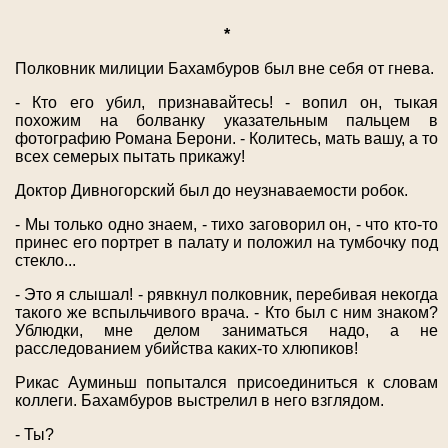
*
Полковник милиции Бахамбуров был вне себя от гнева.
- Кто его убил, признавайтесь! - вопил он, тыкая
похожим на болванку указательным пальцем в
фотографию Романа Берони. - Колитесь, мать вашу, а то
всех семерых пытать прикажу!
Доктор Дивногорский был до неузнаваемости робок.
- Мы только одно знаем, - тихо заговорил он, - что кто-то
принес его портрет в палату и положил на тумбочку под
стекло...
- Это я слышал! - рявкнул полковник, перебивая некогда
такого же вспыльчивого врача. - Кто был с ним знаком?
Ублюдки, мне делом заниматься надо, а не
расследованием убийства каких-то хлюпиков!
Рикас Ауминьш попытался присоединиться к словам
коллеги. Бахамбуров выстрелил в него взглядом.
- Ты?