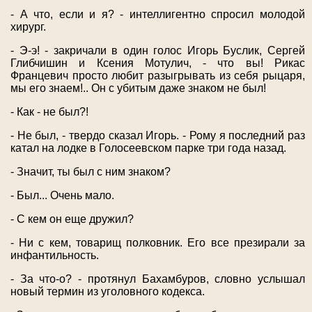
- А что, если и я? - интеллигентно спросил молодой
хирург.
- Э-э! - закричали в один голос Игорь Буслик, Сергей
Глибчишин и Ксения Мотулич, - что вы! Рикас
Францевич просто любит разыгрывать из себя рыцаря,
мы его знаем!.. Он с убитым даже знаком не был!
- Как - не был?!
- Не был, - твердо сказал Игорь. - Рому я последний раз
катал на лодке в Голосеевском парке три года назад.
- Значит, ты был с ним знаком?
- Был... Очень мало.
- С кем он еще дружил?
- Ни с кем, товарищ полковник. Его все презирали за
инфантильность.
- За что-о? - протянул Бахамбуров, словно услышал
новый термин из уголовного кодекса.