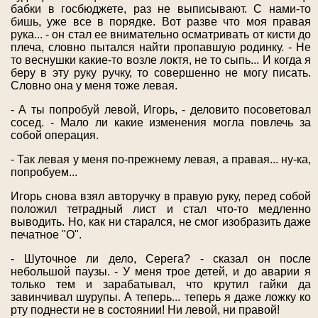
бабки в госбюджете, раз не выписывают. С нами-то
бишь, уже все в порядке. Вот разве что моя правая
рука... - он стал ее внимательно осматривать от кисти до
плеча, словно пытался найти пропавшую родинку. - Не
то веснушки какие-то возле локтя, не то сыпь... И когда я
беру в эту руку ручку, то совершенно не могу писать.
Словно она у меня тоже левая.
- А ты попробуй левой, Игорь, - деловито посоветовал
сосед. - Мало ли какие изменения могла повлечь за
собой операция.
- Так левая у меня по-прежнему левая, а правая... ну-ка,
попробуем...
Игорь снова взял авторучку в правую руку, перед собой
положил тетрадный лист и стал что-то медленно
выводить. Но, как ни старался, не смог изобразить даже
печатное "О".
- Шуточное ли дело, Серега? - сказал он после
небольшой паузы. - У меня трое детей, и до аварии я
только тем и зарабатывал, что крутил гайки да
завинчивал шурупы. А теперь... теперь я даже ложку ко
рту поднести не в состоянии! Ни левой, ни правой!