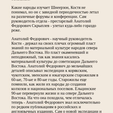
Какие народы изучает Шнеерзон, Костя не
понимал, но он с завидной периодичностью летал
на различные форумы и конференции. Сам
руководитель отдела - престарелый Анатолий
Федорович Скрыплев - улетал куда-либо гораздо
реже.
Анатолий Федорович - научный руководитель
Кости - держал на своих плечах огромный пласт
знаний по материальной культуре народов севера
Дальнего Востока. Но пласт окаменевший и
неподвижный, так как знания касались
материальной культуры до советизации Дальнего
Востока. Анатолий Федорович до мельчайших
деталей описывал экспедиции к корякским,
чукотским, эвенским и юкагирским старожилам в
60-ые, 70-ые и 80-ые годы. Старожилы еще
помнили, как жили их народы до создания
колхозов и национальных поселков. Ельцинские
90-ые перевернули жизни и на севере Дальнего
Востока. На что она походила, чем отличалась
теперь - Анатолий Федорович знал исключительно
по редким публикациям в российских и
англоязычных изданиях. Сам о новой экспедиции и