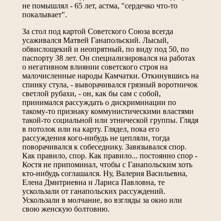
не помышлял - 65 лет, астма, "сердечко что-то
покалывает".
За стол под картой Советского Союза всегда
усаживался Матвей Ганапольский. Лысый,
обвислощекий и неопрятный, по виду под 50, по
паспорту 38 лет. Он специализировался на работах
о негативном влиянии советского строя на
малочисленные народы Камчатки. Откинувшись на
спинку стула, - выворачивался грязный воротничок
светлой рубахи, - он, как бы сам с собой,
принимался рассуждать о дискриминации по
такому-то признаку коммунистическими властями
такой-то социальной или этнической группы. Глядя
в потолок или на карту. Глядел, пока его
рассуждения кого-нибудь не цепляли, тогда
поворачивался к собеседнику. Завязывался спор.
Как правило, спор. Как правило... постоянно спор -
Костя не припоминал, чтобы с Ганапольским хоть
кто-нибудь соглашался. Ну, Валерия Васильевна,
Елена Дмитриевна и Лариса Павловна, те
ускользали от ганапольских рассуждений.
Ускользали в молчание, во взгляды за окно или
свою женскую болтовню.