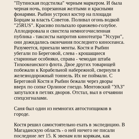
"Путинская подстилка" черным маркером. И была
черная ночь, порезанная желтыми и красными
фонарями. Рыбин устроил костер на площади
Борцам за власть Советов. Поливал огонь водкой
"25RUS". Красиво полыхало оранжево-голубое.
Аплодировала и свистела немногочисленная
публика - таксисты напротив кинотеатра "Уссури",
они дожидались окончания последнего киносеанса.
Разумеется, приехали менты. Костя и Рыбин
убегали по Береговой, слева - крошащиеся
старинные особняки, справа - чемодан штаба
Тихоокеанского флота. Двое других товарищей
побежали к Корабельной набережной, свернули в
железнодорожный тоннель. Их не поймали. С
Береговой Костя и Рыбин бежали через дворы
вверх по сопке Орлиное гнездо. Ментовский "УАЗ"
запутался в петлях дворов. Отстал, выл в отчаянии
спецсигналами.
Саня был один из немногих автостопщиков в
городе.
Костя решил самостоятельно ехать в экспедицию. В
Магаданскую область - о ней ничего не писали
последние лет 15. К эвенам или корякам, как