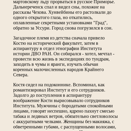
мартовскому льду прорваться в русское Приморье.
Дальнереченск спал и видел сны, похожие на
рассказы Чехова. Хунвейбины его растолкали до
одного открытого глаза, но откатились,
оплавленные секретными установками "Град",
обратно за Уссури. Город снова погрузился в сон.
Загадочное племя из детства сначала привело
Костю на исторический факультет, затем в
аспирантуру в отдел этнографии Института
истории ДВО РАН. Он собирался - хотел, мечтал -
провести всю жизнь в экспедициях по тундрам,
заходить в чумы и яранги, изучать обычаи
коренных малочисленных народов Крайнего
Севера.
Костя сидел на подоконнике. Вспоминал, как
романтизировал Институт и его сотрудников.
Задолго до поступления в аспирантуру
воображение Кости вырисовывало сотрудников
Института. Мужчины с бородатыми спокойными
лицами, говорят неспешно, ядрено пахнут смесью
табака и ледяных ветров, обязательно светловолосы
с аккуратными челками. Женщины без макияжа, с
обветренными губами, с распущенными волосами,