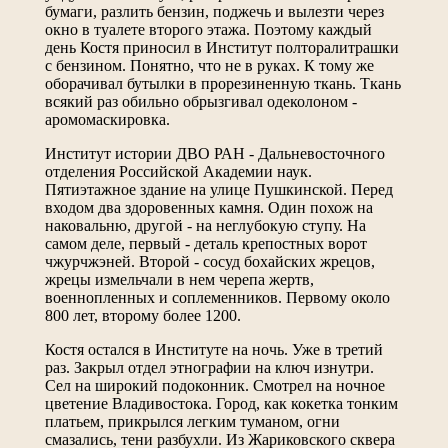
бумаги, разлить бензин, поджечь и вылезти через
окно в туалете второго этажа. Поэтому каждый
день Костя приносил в Институт полторалитрашки
с бензином. Понятно, что не в руках. К тому же
оборачивал бутылки в прорезиненную ткань. Ткань
всякий раз обильно обрызгивал одеколоном -
аромомаскировка.
Институт истории ДВО РАН - Дальневосточного
отделения Российской Академии наук.
Пятиэтажное здание на улице Пушкинской. Перед
входом два здоровенных камня. Один похож на
наковальню, другой - на неглубокую ступу. На
самом деле, первый - деталь крепостных ворот
чжурчжэней. Второй - сосуд бохайских жрецов,
жрецы измельчали в нем черепа жертв,
военнопленных и соплеменников. Первому около
800 лет, второму более 1200.
Костя остался в Институте на ночь. Уже в третий
раз. Закрыл отдел этнографии на ключ изнутри.
Сел на широкий подоконник. Смотрел на ночное
цветение Владивостока. Город, как кокетка тонким
платьем, прикрылся легким туманом, огни
смазались, тени разбухли. Из Жариковского сквера