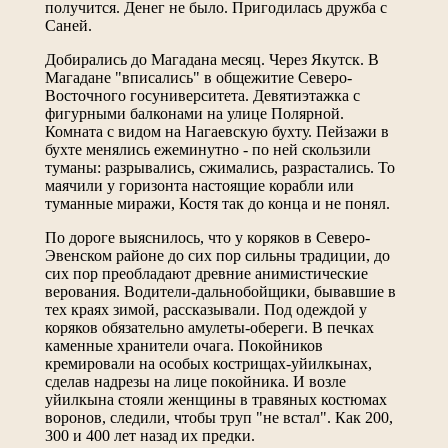
получится. Денег не было. Пригодилась дружба с
Саней.
Добирались до Магадана месяц. Через Якутск. В
Магадане "вписались" в общежитие Северо-
Восточного госуниверситета. Девятиэтажка с
фигурными балконами на улице Полярной.
Комната с видом на Нагаевскую бухту. Пейзажи в
бухте менялись ежеминутно - по ней скользили
туманы: разрывались, сжимались, разрастались. То
маячили у горизонта настоящие корабли или
туманные миражи, Костя так до конца и не понял.
По дороге выяснилось, что у коряков в Северо-
Эвенском районе до сих пор сильны традиции, до
сих пор преобладают древние анимистические
верования. Водители-дальнобойщики, бывавшие в
тех краях зимой, рассказывали. Под одеждой у
коряков обязательно амулеты-обереги. В печках
каменные хранители очага. Покойников
кремировали на особых кострищах-уйилкынах,
сделав надрезы на лице покойника. И возле
уйилкына стояли женщины в травяных костюмах
воронов, следили, чтобы труп "не встал". Как 200,
300 и 400 лет назад их предки.