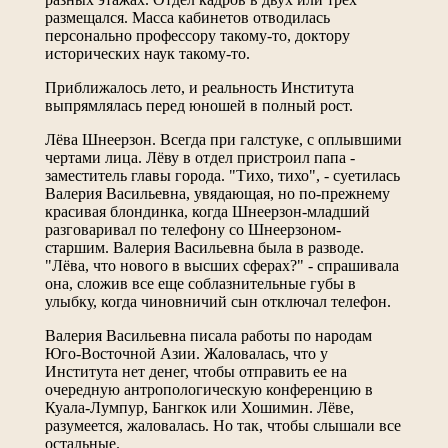
размещался. Масса кабинетов отводилась
персонально профессору такому-то, доктору
исторических наук такому-то.
Приближалось лето, и реальность Института
выпрямлялась перед юношей в полный рост.
Лёва Шнеерзон. Всегда при галстуке, с оплывшими
чертами лица. Лёву в отдел пристроил папа -
заместитель главы города. "Тихо, тихо", - суетилась
Валерия Васильевна, увядающая, но по-прежнему
красивая блондинка, когда Шнеерзон-младший
разговаривал по телефону со Шнеерзоном-
старшим. Валерия Васильевна была в разводе.
"Лёва, что нового в высших сферах?" - спрашивала
она, сложив все еще соблазнительные губы в
улыбку, когда чиновничий сын отключал телефон.
Валерия Васильевна писала работы по народам
Юго-Восточной Азии. Жаловалась, что у
Института нет денег, чтобы отправить ее на
очередную антропологическую конференцию в
Куала-Лумпур, Бангкок или Хошимин. Лёве,
разумеется, жаловалась. Но так, чтобы слышали все
остальные.