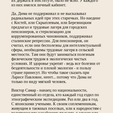
их держать в Институте, было не ясно. У каждого
из них имелся личный кабинет.
Да, Дима не поддерживал и не высказывал
радикальных идей при этих старичках. Но наедине
с Костей, или Скрыплевым, или Березницким
предлагал и трудовые лагеря для городских
пенсионеров, и стерилизацию для
коррумпированных чиновников, поддерживал
сталинские репрессии. Для пенсионеров, он
считал, если они бесполезны для интеллектуальной
сферы, необходимы трудовые лагеря в сельской
местности. Там они будут заниматься полезным
физическим трудом в экологически чистых
условиях. И здоровье укрепят - ведь все болезни от
бездеятельности и плохой экологии - и пользу
стране принесут. Но чтобы такое сказать при
Ларисе Павловне, нееет... потому что Дима не
только по виду мягкий человек.
Виктор Самар - нанаец по национальности,
единственный из отдела, кто каждый год ездил по
этнографическим экспедициям. Раз или два в год.
С японскими учеными. К своим соплеменникам,
живущим в таежных поселках, или к народностям с
родственными нанайскому языками, к ульчам или