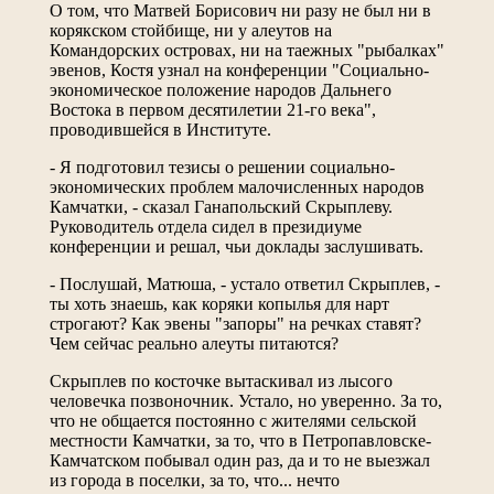
О том, что Матвей Борисович ни разу не был ни в
корякском стойбище, ни у алеутов на
Командорских островах, ни на таежных "рыбалках"
эвенов, Костя узнал на конференции "Социально-
экономическое положение народов Дальнего
Востока в первом десятилетии 21-го века",
проводившейся в Институте.
- Я подготовил тезисы о решении социально-
экономических проблем малочисленных народов
Камчатки, - сказал Ганапольский Скрыплеву.
Руководитель отдела сидел в президиуме
конференции и решал, чьи доклады заслушивать.
- Послушай, Матюша, - устало ответил Скрыплев, -
ты хоть знаешь, как коряки копылья для нарт
строгают? Как эвены "запоры" на речках ставят?
Чем сейчас реально алеуты питаются?
Скрыплев по косточке вытаскивал из лысого
человечка позвоночник. Устало, но уверенно. За то,
что не общается постоянно с жителями сельской
местности Камчатки, за то, что в Петропавловске-
Камчатском побывал один раз, да и то не выезжал
из города в поселки, за то, что... нечто