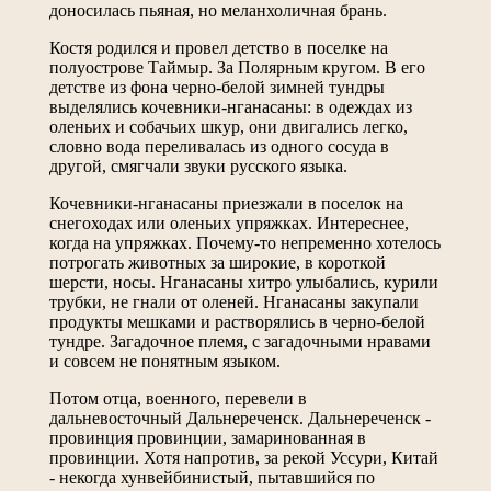
доносилась пьяная, но меланхоличная брань.
Костя родился и провел детство в поселке на
полуострове Таймыр. За Полярным кругом. В его
детстве из фона черно-белой зимней тундры
выделялись кочевники-нганасаны: в одеждах из
оленьих и собачьих шкур, они двигались легко,
словно вода переливалась из одного сосуда в
другой, смягчали звуки русского языка.
Кочевники-нганасаны приезжали в поселок на
снегоходах или оленьих упряжках. Интереснее,
когда на упряжках. Почему-то непременно хотелось
потрогать животных за широкие, в короткой
шерсти, носы. Нганасаны хитро улыбались, курили
трубки, не гнали от оленей. Нганасаны закупали
продукты мешками и растворялись в черно-белой
тундре. Загадочное племя, с загадочными нравами
и совсем не понятным языком.
Потом отца, военного, перевели в
дальневосточный Дальнереченск. Дальнереченск -
провинция провинции, замаринованная в
провинции. Хотя напротив, за рекой Уссури, Китай
- некогда хунвейбинистый, пытавшийся по