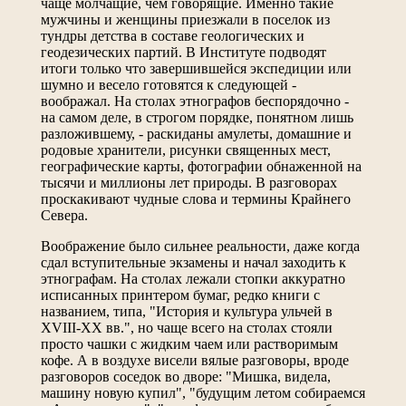
чаще молчащие, чем говорящие. Именно такие
мужчины и женщины приезжали в поселок из
тундры детства в составе геологических и
геодезических партий. В Институте подводят
итоги только что завершившейся экспедиции или
шумно и весело готовятся к следующей -
воображал. На столах этнографов беспорядочно -
на самом деле, в строгом порядке, понятном лишь
разложившему, - раскиданы амулеты, домашние и
родовые хранители, рисунки священных мест,
географические карты, фотографии обнаженной на
тысячи и миллионы лет природы. В разговорах
проскакивают чудные слова и термины Крайнего
Севера.
Воображение было сильнее реальности, даже когда
сдал вступительные экзамены и начал заходить к
этнографам. На столах лежали стопки аккуратно
исписанных принтером бумаг, редко книги с
названием, типа, "История и культура ульчей в
XVIII-XX вв.", но чаще всего на столах стояли
просто чашки с жидким чаем или растворимым
кофе. А в воздухе висели вялые разговоры, вроде
разговоров соседок во дворе: "Мишка, видела,
машину новую купил", "будущим летом собираемся