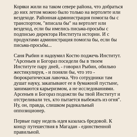
Коряки жили на таком севере района, что добраться
до них летом можно было только на вертолете или
вездеходе. Районная администрация помогла бы с
транспортом, "вписала бы" на вертолет или
вездеход, если бы имелись письма-просьбы с
подписью директора Института истории. И с
продуктами администрация помогла бы, если бы
письма-просьбы...
Саня Рыбин и надоумил Костю поджечь Институт.
"Арсеньев и Богораз посидели бы в твоем
Институте пару дней, - говорил Рыбин, обильно
жестикулируя, - и поняли бы, что это -
бюрократическая лавочка. Что сотрудники там
душат науку, закапывают ее в бумажной пустыне,
занимаются карьеризмом, а не исследованиями.
Арсеньев и Богораз подожгли бы твой Институт и
отстреливали тех, кто пытается выбежать из огня".
Ну, он, правда, слишком радикальный
оппозиционер.
Первые пару недель идея казалась бредовой. К
концу путешествия в Магадан - единственной
правильной.