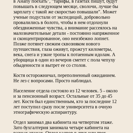
в Анапу поехать", "тарифы, в газетах пишут, будут
повышать в следующем месяце, сволочи, лучше бы
зарплату с такой же скоростью повышали". Может
ученые подустали от экспедиций, добровольно
провалились в болото, чтобы в нем отдохнули
обездвиженные чувства, а внимание рассеялось на
малозначительные детали - постоянно напряженное
и сконцентрированное, оно неизбежно лопнет.
Позже потянет свежим сквозняком нового
путешествия, глаза оживут, прожгут километры,
века, снега и узкие тропы к потаенным идолам. А
уборщица в один из вечеров сметет с пола чепуху
обыденности и вытрет ее со столов.
Костя осторожничал, переполненный ожиданием.
Не лез с вопросами. Просто наблюдал.
Население отдела состояло из 12 человек. 5 - около
и за пенсионный возраст. Остальные от 35 до 45
лет. Костя был единственным, кто за последние 12
лет поступил сразу после университета в очную
этнографическую аспирантуру.
Отдел занимал два кабинета на четвертом этаже.
Зато бухгалтерия занимала четыре кабинета на
разных этажах. Отдел кадров в двух или трех