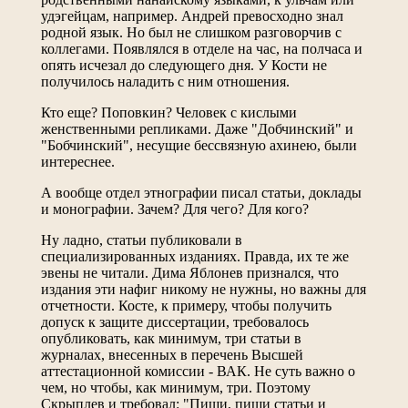
удэгейцам, например. Андрей превосходно знал
родной язык. Но был не слишком разговорчив с
коллегами. Появлялся в отделе на час, на полчаса и
опять исчезал до следующего дня. У Кости не
получилось наладить с ним отношения.
Кто еще? Поповкин? Человек с кислыми
женственными репликами. Даже "Добчинский" и
"Бобчинский", несущие бессвязную ахинею, были
интереснее.
А вообще отдел этнографии писал статьи, доклады
и монографии. Зачем? Для чего? Для кого?
Ну ладно, статьи публиковали в
специализированных изданиях. Правда, их те же
эвены не читали. Дима Яблонев признался, что
издания эти нафиг никому не нужны, но важны для
отчетности. Косте, к примеру, чтобы получить
допуск к защите диссертации, требовалось
опубликовать, как минимум, три статьи в
журналах, внесенных в перечень Высшей
аттестационной комиссии - ВАК. Не суть важно о
чем, но чтобы, как минимум, три. Поэтому
Скрыплев и требовал: "Пиши, пиши статьи и