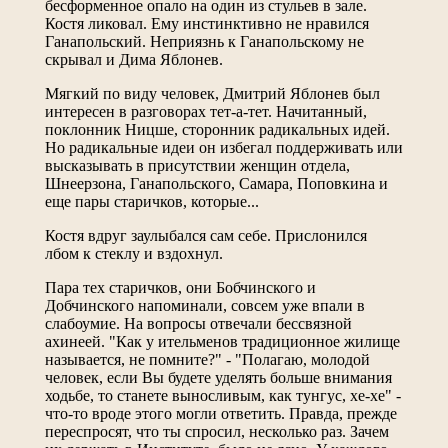
бесформенное опало на один из стульев в зале.
Костя ликовал. Ему инстинктивно не нравился
Ганапольский. Неприязнь к Ганапольскому не
скрывал и Дима Яблонев.
Мягкий по виду человек, Дмитрий Яблонев был
интересен в разговорах тет-а-тет. Начитанный,
поклонник Ницше, сторонник радикальных идей.
Но радикальные идеи он избегал поддерживать или
высказывать в присутствии женщин отдела,
Шнеерзона, Ганапольского, Самара, Поповкина и
еще пары старичков, которые...
Костя вдруг заулыбался сам себе. Прислонился
лбом к стеклу и вздохнул.
Пара тех старичков, они Бобчинского и
Добчинского напоминали, совсем уже впали в
слабоумие. На вопросы отвечали бессвязной
ахинеей. "Как у ительменов традиционное жилище
называется, не помните?" - "Полагаю, молодой
человек, если Вы будете уделять больше внимания
ходьбе, то станете выносливым, как тунгус, хе-хе" -
что-то вроде этого могли ответить. Правда, прежде
переспросят, что ты спросил, несколько раз. Зачем