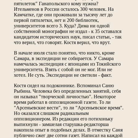
пятилеток" Ганапольского кому нужна?
Ительменов в России осталось 300 человек. На
Камчатке, где они проживали за тысячу лет до
первой пятилетки, нет и 200 библиотек,
университетов всего 3. Куда? Дима ни одной
собственной монографии не издал - к 35 оставался
кандидатом исторических наук, писал статьи, - так
что верил, что говорят. Костя верил, что врут.
В начале июля стало понятно, что никто, кроме
Самара, в экспедиции не собирается. У Самара
намечалась экспедиция с японцами из Токийского
университета. Взять с собой он не мог. Или не
хотел. Не суть. Экспедиции не светили - факт.
Костя сидел на подоконнике. Вспоминал Саню
Рыбина. Человека без определенных занятий, себя
он называл "творческой личностью". Некоторое
время работал в оппозиционной газете. То ли
"Арсеньевские вести", то ли "Арсеньевское время".
Но оказался слишком радикальным
оппозиционером. Из редакции его потихоньку
выпихнули - замшелая старушка-редакторша
накопила опыт в подобных делах. В отместку Саня
публично сжег две сотни газет. Написал на каждой