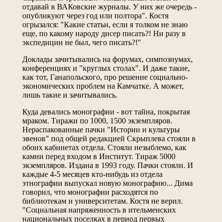
отдавай в ВАКовские журналы. У них же очередь -
опубликуют через год или полтора". Костя
огрызался: "Какие статьи, если я толком не знаю
еще, по какому народу дисер писать?! Ни разу в
экспедиции не был, чего писать?!"
Доклады зачитывались на форумах, симпозиумах,
конференциях и "круглых столах". И даже такие,
как тот, Ганапольского, про решение социально-
экономических проблем на Камчатке. А может,
лишь такие и зачитывались.
Куда девались монографии - вот тайна, покрытая
мраком. Тиражи по 1000, 1500 экземпляров.
Нераспакованные пачки "Истории и культуры
эвенов" под общей редакцией Скрыплева стояли в
обоих кабинетах отдела. Стояли незыблемо, как
камни перед входом в Институт. Тираж 5000
экземпляров. Издана в 1993 году. Пачки стояли. И
каждые 4-5 месяцев кто-нибудь из отдела
этнографии выпускал новую монографию... Дима
говорил, что монографии расходятся по
библиотекам и университетам. Костя не верил.
"Социальная напряженность в ительменских
национальных поселках в период первых