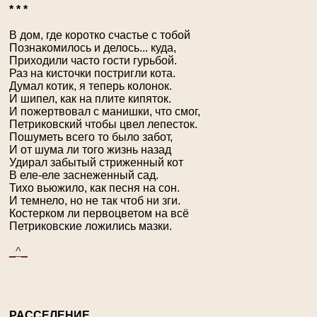
* * *
В дом, где коротко счастье с тобой
Познакомилось и делось... куда,
Приходили часто гости гурьбой.
Раз на кисточки постригли кота.
Думал котик, я теперь колонок.
И шипел, как на плите кипяток.
И пожертвовал с манишки, что смог,
Петриковский чтобы цвел лепесток.
Пошуметь всего то было забот,
И от шума ли того жизнь назад
Удирал забытый стриженный кот
В еле-еле заснеженный сад.
Тихо вьюжило, как песня на сон.
И темнело, но не так чтоб ни зги.
Костерком ли первоцветом на всё
Петриковские ложились мазки.
_^_
Р
АССЕЛЕНИЕ