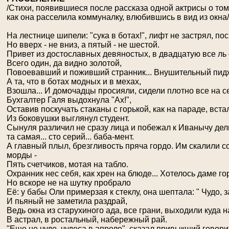
/Стихи, появившиеся после рассказа одной актрисы о том
как она расселила коммуналку, влюбившись в вид из окна/
На лестнице шипели: "сука в ботах!", лифт не застрял, по
Но вверх - не вниз, а пятый - не шестой.
Привет из достославных девяностых, в двадцатую все ль 
Всего один, да видно золотой,
Повоевавший и поживший странник... Внушительный пиджа
А та, что в ботах модных и в мехах,
Взошла... И домочадцы просияли, сидели плотно все на с
Бухгалтер Галя выдохнула "Ах!",
Оставив поскучать стаканы с горькой, как на параде, вста
Из боковушки выглянул студент.
Сынуля различил не сразу лица и побежал к Иванычу дел
та самая... сто серий... баба-мент.
А главный плыл, брезгливость пряча гордо. Им скалили с
морды -
Пять счетчиков, мотая на табло.
Охранник нес себя, как хрен на блюде... Хотелось даме го
Но вскоре не на шутку пробрало
Её: у бабы Оли примерзая к стеклу, она шептала: " Чудо, з
И пьяный не заметила раздрай,
Ведь окна из старухиного ада, все грани, выходили куда н
В астрал, в рoстальный, набережный рай.
"Еще не чудo, чудеса в апреле", сказал привыкший говори