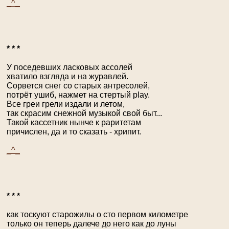
_^_
* * *
У поседевших ласковых ассолей
хватило взгляда и на журавлей.
Сорвется снег со старых антресолей,
потрёт ушиб, нажмет на стертый play.
Все греи грели издали и летом,
так скрасим снежной музыкой свой быт...
Такой каcсетник нынче к раритетам
причислен, да и то сказать - хрипит.
_^_
* * *
как тоскуют старожилы о сто первом километре
только он теперь далече до него как до луны