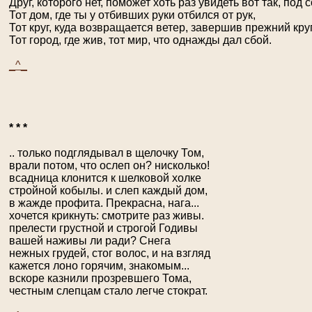
Друг, которого нет, поможет хоть раз увидеть вот так, под 
Тот дом, где ты у отбивших руки отбился от рук,
Тот круг, куда возвращается ветер, завершив прежний круг
Тот город, где жив, тот мир, что однажды дал сбой.
_^_
* * *
.. только подглядывал в щелочку Том,
врали потом, что ослеп он? нисколько!
всадница клонится к шелковой холке
стройной кобылы. и слеп каждый дом,
в жажде профита. Прекрасна, нага...
хочется крикнуть: смотрите раз живы.
прелести грустной и строгой Годивы
вашей наживы ли ради? Снега
нежных грудей, стог волос, и на взгляд
кажется лоно горячим, знакомым...
вскоре казнили прозревшего Тома,
честным слепцам стало легче стократ.