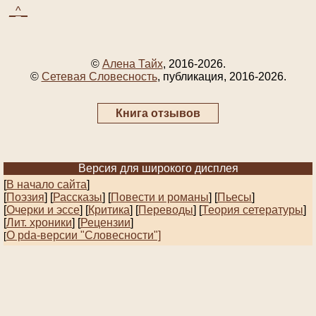
_^_
©
Алена Тайх
, 2016-2026.
©
Сетевая Словесность
, публикация, 2016-2026.
Книга отзывов
Версия для широкого дисплея
[
В начало сайта
]
[
Поэзия
] [
Рассказы
]
[
Повести и романы
]
[
Пьесы
]
[
Очерки и эссе
]
[
Критика
] [
Переводы
]
[
Теория сетературы
]
[
Лит. хроники
]
[
Рецензии
]
О pda-версии "Словесности"]
[