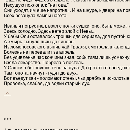
Несущую похлопал: "на года."
Они уходят, им еще напротив... И на шнуре, к двери на по
Всех резанула лампы нагота.
Иваныч погрустнел, взял с полки сушки: оно, быть может, 
Здесь холодно. Здесь ветер злой с Невы...
У бабы Оли оставалось трошки для сериала, для пустой к
А хмырь-сынуля пьян до синевы.
Из ломоносовского выпив чай Грааля, смотрела в календа
Болезнь не перевалит за апрель.
Без удивленья час кончины зная, событиям лишь усмехнул
Взяла лекарство. Побрела в постель.
У Сашки в боковушке тень назгула. Да грохот от соседског
Там гопота, начнут - гудят до двух.
Вот въедут заи - поломают стены, чьи дряблые исколоты
Проводка, слабая, да водки старый дух.
_^_
* * *