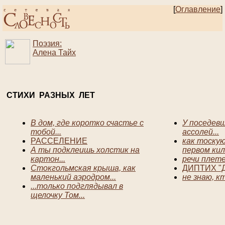
[
Оглавление
]
Поэзия:
Алена Тайх
СТИХИ РАЗНЫХ ЛЕТ
В дом, где коротко счастье с
У поседев
тобой...
ассолей...
РАССЕЛЕНИЕ
как тоску
А ты подклеишь холстик на
первом кил
картон...
речи плете
Стокгольмская крыша, как
ДИПТИХ "
маленький аэродром...
не знаю, кт
...только подглядывал в
щелочку Том...