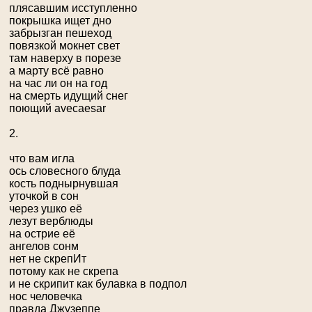
плясавшим исступленно
покрышка ищет дно
забрызган пешеход
повязкой мокнет свет
там наверху в порезе
а марту всё равно
на час ли он на год
на смерть идущий снег
поющий аveсaesar
2.
что вам игла
ось словесного блуда
кость поднырнувшая
уточкой в сон
через ушко её
лезут верблюды
на острие её
ангелов сонм
нет не скрепИт
потому как не скрепа
и не скрипит как булавка в подпол
нос человечка
правда Джузеппе