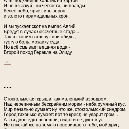
А ты подклеишь холстик на картон
И не взыскуй - ни четкости, ни правды:
белее небо, ярче синь ворон
и золото пирамидальных крон.
И выпускает скот на выпас Авгий.
Бредут в лучах бессчетные стада...
Так ты копил в хлеву свои обиды,
густую боль, мозаику суда.
Но всё смывает вешняя вода -
Второй поход Геракла на Элиду.
_^_
* * *
Стокгольмская крыша, как маленький аэродром,
Над черепичным бескрайним морем - неба румяный кус.
Мир печально думает: ну, что же, стокгольмский синдром,
Город тихонько думает: вот те крест, не ударит гром...
А эти двое едят черешни, сидят и не дуют в ус.
Не спускай же на землю поверившего тебе, мой друг;