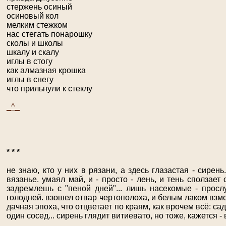
стержень осиный
осиновый кол
мелким стежком
нас стегать понарошку
сколы и школы
шкалу и скалу
иглы в стогу
как алмазная крошка
иглы в снегу
что прильнули к стеклу
_^_
* * *
не знаю, кто у них в рязани, а здесь глазастая - сирень
вязанье. умаял май, и - просто - лень, и тень сползает 
задремлешь с "пеной дней"... лишь насекомые - просл
голодней. взошел отвар чертополоха, и белым лаком взмок
дачная эпоха, что отцветает по краям, как врочем всё: са
один сосед... сирень глядит витиевато, но тоже, кажется -