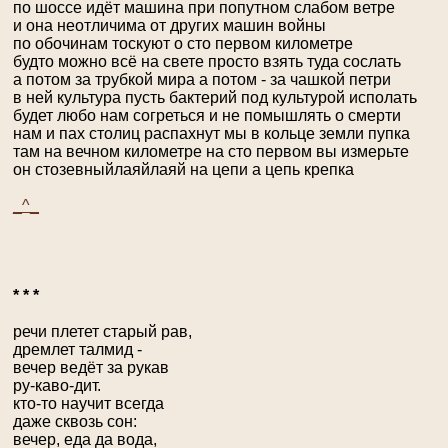
по шоссе идёт машина при попутном слабом ветре
и она неотличима от других машин войны
по обочинам тоскуют о сто первом километре
будто можно всё на свете просто взять туда сослать
а потом за трубкой мира а потом - за чашкой петри
в ней культура пусть бактерий под культурой исполать
будет любо нам согреться и не помышлять о смерти
нам и пах столиц распахнут мы в кольце земли пупка
там на вечном километре на сто первом вы измерьте
он стозевныйлаяйлаяй на цепи a цепь крепка
_^_
* * *
речи плетет старый рав,
дремлет талмид -
вечер ведёт за рукав
ру-каво-дит.
кто-то научит всегда
даже сквозь сон:
вечер, еда да вода,