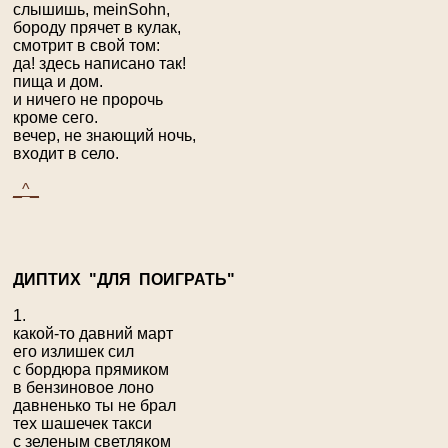
слышишь, meinSohn,
бороду прячет в кулак,
смотрит в свой том:
да! здесь написано так!
пища и дом.
и ничего не пророчь
кроме сего.
вечер, не знающий ночь,
входит в село.
_^_
Д
ИПТИХ
"
ДЛЯ ПОИГРАТЬ
"
1.
какой-то давний март
его излишек сил
с бордюра прямиком
в бензиновое лоно
давненько ты не брал
тех шашечек такси
с зеленым светляком