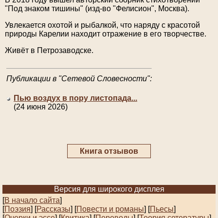
"Под знаком тишины" (изд-во "Фелисион", Москва).
Увлекается охотой и рыбалкой, что наряду с красотой
природы Карелии находит отражение в его творчестве.
Живёт в Петрозаводске.
Публикации в "Сетевой Словесности":
Пью воздух в пору листопада...
(24 июня 2026)
Книга отзывов
Версия для широкого дисплея
[
В начало сайта
]
[
Поэзия
] [
Рассказы
]
[
Повести и романы
]
[
Пьесы
]
[
Очерки и эссе
]
[
Критика
] [
Переводы
]
[
Теория сетературы
]