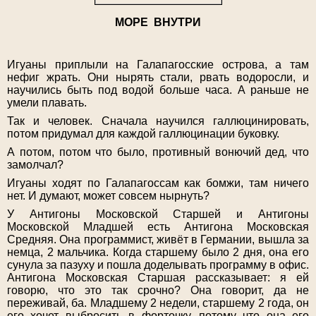
МОРЕ ВНУТРИ
Игуаны приплыли на Галапагосские острова, а там
нефиг жрать. Они нырять стали, рвать водоросли, и
научились быть под водой больше часа. А раньше не
умели плавать.
Так и человек. Сначала научился галлюцинировать,
потом придумал для каждой галлюцинации буковку.
А потом, потом что было, противный вонючий дед, что
замолчал?
Игуаны ходят по Галапагоссам как бомжи, там ничего
нет. И думают, может совсем нырнуть?
У Антигоны Московской Старшей и Антигоны
Московской Младшей есть Антигона Московская
Средняя. Она программист, живёт в Германии, вышла за
немца, 2 мальчика. Когда старшему было 2 дня, она его
сунула за пазуху и пошла доделывать программу в офис.
Антигона Московская Старшая рассказывает: я ей
говорю, что это так срочно? Она говорит, да не
переживай, ба. Младшему 2 недели, старшему 2 года, он
его хочет выбросить в форточку, потому что она его