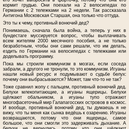
кормит грудью. Они поехали на 2 велосипедах по
Германии с 2 тележками на 2 недели. Так рассказала
Антигона Московская Старшая, она только что оттуда.
Это ты к чему, противный вонючий дед?
Понимаешь, сначала была война, а теперь у них в
бундестаге муссируется вопрос, чтобы выплачивать
всем жителям 2000 месячного пособия, а не только
безработным, чтобы они сами решали, что им делать,
ездить по Германии на велосипедах с тележками или
доделывать программу.
Пока мы строили коммунизм в мозгах, если соседа
забрали, а другого не тронули, то это коммунизм. Игуаны
нашли новый ресурс и подумывают о судьбе белух:
почему они выбрасываются? Может, там что-то не так?
Тоже сравнил жопу с пальцем, противный вонючий дед.
Белухи млекопитающие, а игуаны ящерицы. Белухи
щёлкают обальником, а игуаны тупо отражают
многофасеточный мир Галапагосских островов в космос.
И вообще, противный вонючий дед, ты думаешь я не
вижу, что ты меня как сынка ведёшь к озарению. Игуаны
возвращаются, потому что они ящерицы, самое
большое, что они смогли это задерживать дыхание. А
белухи не вернулись, потому что они щёлкают