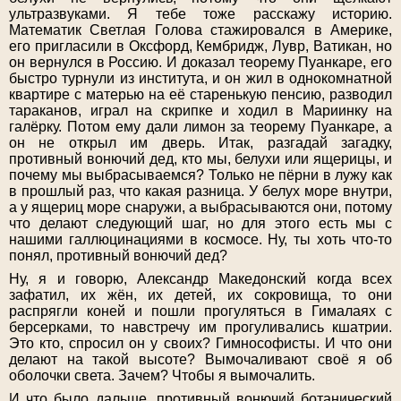
ультразвуками. Я тебе тоже расскажу историю.
Математик Светлая Голова стажировался в Америке,
его пригласили в Оксфорд, Кембридж, Лувр, Ватикан, но
он вернулся в Россию. И доказал теорему Пуанкаре, его
быстро турнули из института, и он жил в однокомнатной
квартире с матерью на её старенькую пенсию, разводил
тараканов, играл на скрипке и ходил в Мариинку на
галёрку. Потом ему дали лимон за теорему Пуанкаре, а
он не открыл им дверь. Итак, разгадай загадку,
противный вонючий дед, кто мы, белухи или ящерицы, и
почему мы выбрасываемся? Только не пёрни в лужу как
в прошлый раз, что какая разница. У белух море внутри,
а у ящериц море снаружи, а выбрасываются они, потому
что делают следующий шаг, но для этого есть мы с
нашими галлюцинациями в космосе. Ну, ты хоть что-то
понял, противный вонючий дед?
Ну, я и говорю, Александр Македонский когда всех
зафатил, их жён, их детей, их сокровища, то они
распрягли коней и пошли прогуляться в Гималаях с
берсерками, то навстречу им прогуливались кшатрии.
Это кто, спросил он у своих? Гимнософисты. И что они
делают на такой высоте? Вымочаливают своё я об
оболочки света. Зачем? Чтобы я вымочалить.
И что было дальше, противный вонючий ботанический