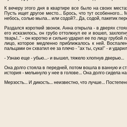
К вечеру этого дня в квартире все было на своих местах 
Пусть ищет другое место... Брось, что тут особенного...
небось, солью мыла... или содой?.. Да, содой, пакетик пере
Раздался короткий звонок. Анна открыла - в дверях стоял 
его исказилось, он грубо оттолкнул ее и вошел, захлопну
тварь!.." - он коротко и сильно ударил ее по лицу грубой
лицо, которое медленно приближалось к ней. Воспале
пальцами он схватил ее за плечо - "ах ты, сука!" - и удар
- Узнаю еще - убью...- и вышел, тяжело хлопнув дверью...
Она долго стояла в передней, потом вошла в ванную и ст
история - мелькнуло у нее в голове... Она долго сидела н
Мерзость... И дикость... неизвестно, что лучше... Постепе