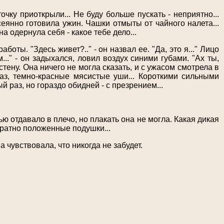
очку приоткрыли... Не буду больше пускать - неприятно...
ассеянно готовила ужин. Чашки отмыты от чайного налета...
на одернула себя - какое тебе дело...
оты. "Здесь живет?.." - он назвал ее. "Да, это я..." Лицо
м..." - он задыхался, ловил воздух синими губами. "Ах ты,
 стену. Она ничего не могла сказать, и с ужасом смотрела в
аз, темно-красные мясистые уши... Короткими сильными
ый раз, но гораздо обидней - с презрением...
ю отдавало в плечо, но плакать она не могла. Какая дикая
куратно положенные подушки...
а чувствовала, что никогда не забудет.