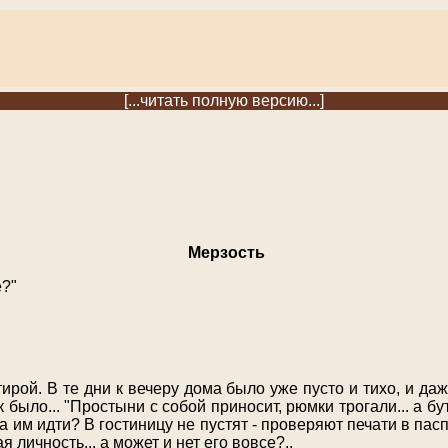
[...читать полную версию...]
Мерзость
е?"
ирой. В те дни к вечеру дома было уже пусто и тихо, и да
к было... "Простыни с собой приносит, рюмки трогали... а бу
 им идти? В гостиницу не пустят - проверяют печати в пасп
 личность... а может и нет его вовсе?..