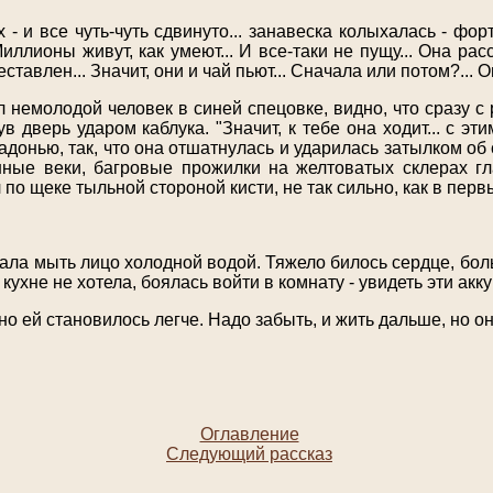
- и все чуть-чуть сдвинуто... занавеска колыхалась - форт
 Миллионы живут, как умеют... И все-таки не пущу... Она р
ставлен... Значит, они и чай пьют... Сначала или потом?... О
немолодой человек в синей спецовке, видно, что сразу с раб
в дверь ударом каблука. "Значит, к тебе она ходит... с эти
 ладонью, так, что она отшатнулась и ударилась затылком об
нные веки, багровые прожилки на желтоватых склерах гл
ил по щеке тыльной стороной кисти, не так сильно, как в перв
ала мыть лицо холодной водой. Тяжело билось сердце, боль
а кухне не хотела, боялась войти в комнату - увидеть эти ак
нно ей становилось легче. Надо забыть, и жить дальше, но он
Оглавление
Следующий рассказ