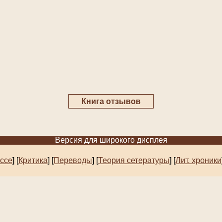
Книга отзывов
Версия для широкого дисплея
эссе
]
[
Критика
] [
Переводы
]
[
Теория сетературы
]
[
Лит. хроники