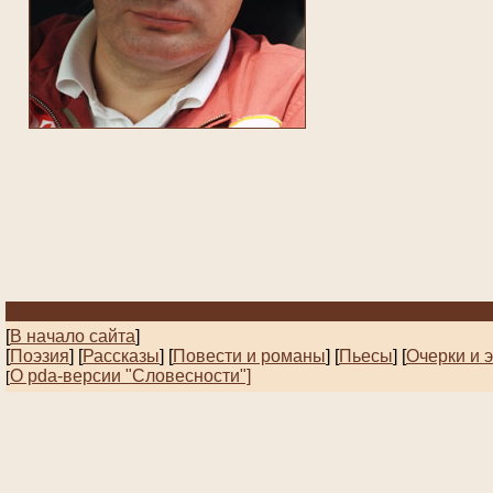
[
В начало сайта
]
[
Поэзия
] [
Рассказы
]
[
Повести и романы
]
[
Пьесы
]
[
Очерки и 
О pda-версии "Словесности"]
[