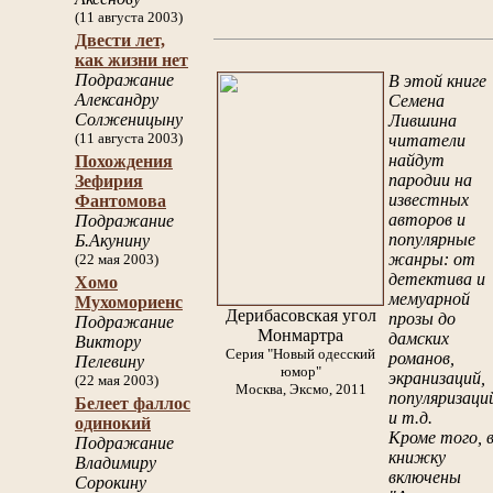
(11 августа 2003)
Двести лет,
как жизни нет
Подражание
В этой книге
Александру
Семена
Солженицыну
Лившина
(11 августа 2003)
читатели
найдут
Похождения
пародии на
Зефирия
известных
Фантомова
авторов и
Подражание
популярные
Б.Акунину
жанры: от
(22 мая 2003)
детектива и
Хомо
мемуарной
Мухомориенс
Дерибасовская угол
прозы до
Подражание
Монмартра
дамских
Виктору
Серия "Новый одесский
романов,
Пелевину
юмор"
экранизаций,
(22 мая 2003)
Москва, Эксмо, 2011
популяризаци
Белеет фаллос
и т.д.
одинокий
Кроме того, 
Подражание
книжку
Владимиру
включены
Сорокину