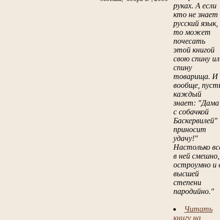
руках. А если
кто не знает
русский язык,
то может
почесать
этой книгой
свою спину ил
спину
товарища. И
вообще, пуст
каждый
знает: "Дама
с собачкой
Баскервилей"
приносит
удачу!"
Настолько вс
в ней смешно,
остроумно и 
высшей
степени
пародийно."
Читать
книгу на