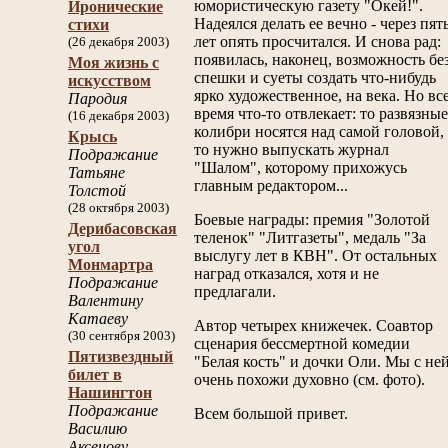
юмористическую газету "Окей!".
Иронические
Надеялся делать ее вечно - через пят
стихи
лет опять просчитался. И снова рад:
(26 декабря 2003)
появилась, наконец, возможность бе
Моя жизнь с
спешки и суеты создать что-нибудь
искусством
ярко художественное, на века. Но вс
Пародия
время что-то отвлекает: то развязные
(16 декабря 2003)
колибри носятся над самой головой,
Крысь
то нужно выпускать журнал
Подражание
"Шалом", которому прихожусь
Татьяне
главным редактором...
Толстой
(28 октября 2003)
Боевые награды: премия "Золотой
Дерибасовская
теленок" "Литгазеты", медаль "За
угол
выслугу лет в КВН". От остальных
Монмартра
наград отказался, хотя и не
Подражание
предлагали.
Валентину
Катаеву
Автор четырех книжечек. Соавтор
(30 сентября 2003)
сценария бессмертной комедии
Пятизвездный
"Белая кость" и дочки Оли. Мы с не
билет в
очень похожи духовно (см. фото).
Нашингтон
Подражание
Всем большой привет.
Василию
Аксенову