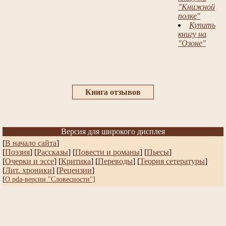
"Книжной
полке"
Купить
книгу на
"Озоне"
Книга отзывов
Версия для широкого дисплея
[
В начало сайта
]
[
Поэзия
] [
Рассказы
]
[
Повести и романы
]
[
Пьесы
]
[
Очерки и эссе
]
[
Критика
] [
Переводы
]
[
Теория сетературы
]
[
Лит. хроники
]
[
Рецензии
]
[
О pda-версии "Словесности"]