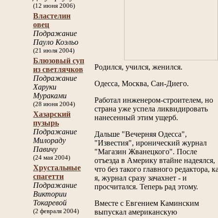
(12 июня 2006)
Властелин
овец
Подражание
Пауло Коэльо
(21 июля 2004)
Блюзовый суп
Родился, учился, женился.
из светлячков
Подражание
Одесса, Москва, Сан-Диего.
Харуки
Мураками
Работал инженером-строителем, но
(28 июня 2004)
страна уже успела ликвидировать
Хазарский
нанесенный этим ущерб.
пузырь
Подражание
Дальше "Вечерняя Одесса",
Милораду
"Известия", иронический журнал
Павичу
"Магазин Жванецкого". После
(24 мая 2004)
отъезда в Америку втайне надеялся,
Хрустальные
что без такого главного редактора, к
спагетти
я, журнал сразу зачахнет - и
Подражание
просчитался. Теперь рад этому.
Виктории
Токаревой
Вместе с Евгением Каминским
(2 февраля 2004)
выпускал американскую