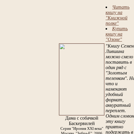
Читать
книгу на
"Книжной
полке"
Купить
книгу на
"Озоне"
"Книгу Семен
Лившина
можно смело
поставить в
один ряд с
"Золотым
теленком". Н
что и
намекают
удобный
формат,
аккуратный
переплет.
Одним словом
Дама с собачкой
эту книгу
Баскервилей
приятно
Серия "Ирония XXI века"
подержать в
Москва, "Зебра-Е", 2006