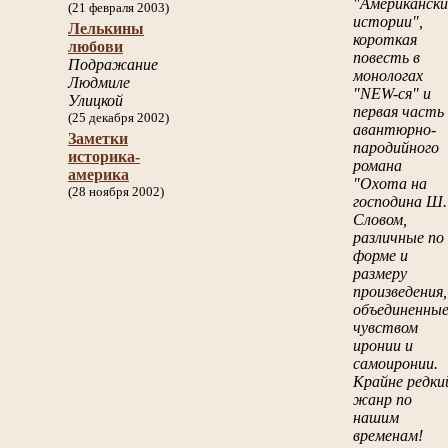
"Американски
(21 февраля 2003)
истории",
Лелькины
короткая
любови
повесть в
Подражание
монологах
Людмиле
"NEW-ся" и
Улицкой
первая часть
(25 декабря 2002)
авантюрно-
Заметки
пародийного
историка-
романа
америка
"Охота на
(28 ноября 2002)
господина Ш.
Словом,
различные по
форме и
размеру
произведения,
объединенны
чувством
иронии и
самоиронии.
Крайне редки
жанр по
нашим
временам!