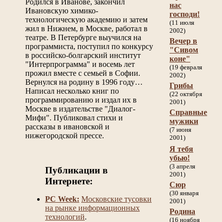
Родился в Иванове, закончил
нас
Ивановскую химико-
господи!
технологическую академию и затем
(11 июля
жил в Нижнем, в Москве, работал в
2002)
театре. В Петербурге выучился на
Вечер в
программиста, поступил по конкурсу
"Сивом
в российско-болгарский институт
коне"
"Интерпрограмма" и восемь лет
(19 февраля
прожил вместе с семьей в Софии.
2002)
Вернулся на родину в 1996 году…
Грибы
Написал несколько книг по
(22 октября
программированию и издал их в
2001)
Москве в издательстве "Диалог-
Справные
Мифи". Публиковал стихи и
мужики
рассказы в ивановской и
(7 июня
нижегородской прессе.
2001)
Я тебя
убью!
(3 апреля
Публикации в
2001)
Интернете:
Сюр
(30 января
PC Week:
Московские тусовки
2001)
на рынке информационных
Родина
технологий
.
(16 ноября