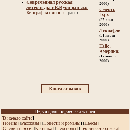
Современная русская
2000)
литература с В.Курицыным:
Смерть
Биография пионера
, рассказ.
Гуру
(27 июля
2000)
Левиафан
(31 марта
2000)
Hello,
Америка!
(17 января
2000)
Книга отзывов
Версия для широкого дисплея
[
В начало сайта
]
[
Поэзия
] [
Рассказы
]
[
Повести и романы
]
[
Пьесы
]
[
Очерки и эссе
]
[
Критика
] [
Переводы
]
[
Теория сетературы
]